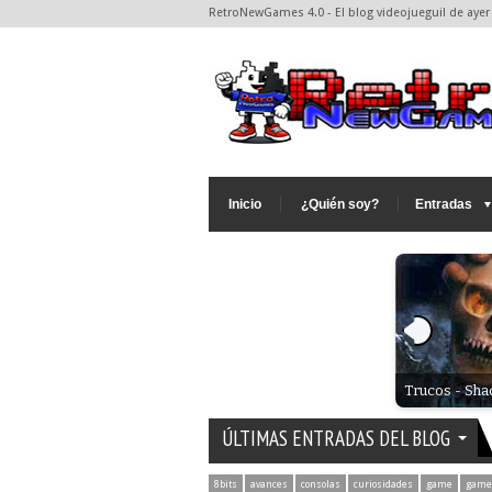
RetroNewGames 4.0 - El blog videojueguil de ayer 
Inicio
¿Quién soy?
Entradas
Xogo - Retro: Super Cobra (Arcade)
Trucos - Sha
ÚLTIMAS ENTRADAS DEL BLOG
8bits
avances
consolas
curiosidades
game
game