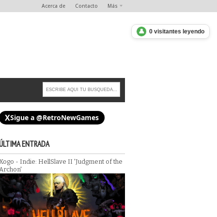
Acerca de
Contacto
Más
👤
0 visitantes leyendo
X
Sigue a @RetroNewGames
ÚLTIMA ENTRADA
Xogo - Indie: HellSlave II 'Judgment of the
Archon'
cade)
Xogo - Lembranzas: Aliens vs Predator: R