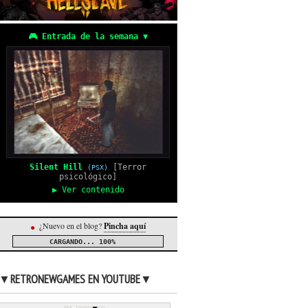
🎮 Entrada de la semana ▼
Silent Hill
[Terror
(PSX)
psicológico]
▶ Ver contenido
¿Nuevo en el blog?
Pincha aquí
●
CARGANDO...
100%
▼RETRONEWGAMES EN YOUTUBE▼