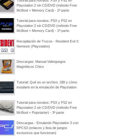
Tutorial para novatos: PSX y PS2 en
Playstation 2 sin CD/DVD (método Free
McBoot + Memory Card) - 2ª parte
Tutorial para novatos: PSX y PS2 en
Playstation 2 sin CD/DVD (método Free
McBoot + Memory Card) - 1ª parte.
Recopilación de Trucos - Resident Evil 3:
Nemesis (Playstation)
Descargas: Manual Videojuegos
Magnéticos Chico
Tutorial: Qué es un archivo .SBI y cómo
instalarlo en la emulación de Playstation
Tutorial para novatos: PSX y PS2 en
Playstation 2 sin CD/DVD (método Free
McBoot + Popstarter) - 3ª parte
Descargas - Emulando Playstation 3 con
RPCS3 (enlaces y lista de juegos
exclusivos que funcionan)