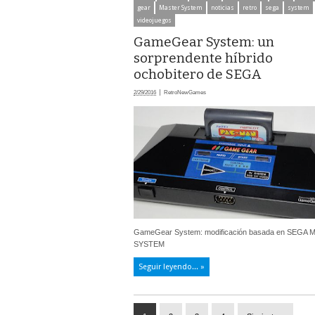
gear
Master System
noticias
retro
sega
system
videojuegos
GameGear System: un
sorprendente híbrido
ochobitero de SEGA
2/29/2016
RetroNewGames
GameGear System: modificación basada en SEGA
SYSTEM
Seguir leyendo... »