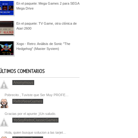
En el paquete: Mega Games 2 para SEGA
Mega Drive
En el paquete: TV Game, otra clónica de
Atari 2600
Xogo - Retro: Análisis de Sonic "The
Hedgehog" (Master System)
ÚLTIMOS COMENTARIOS
Anonymous
Pobrecito , Tuviste que Ser Muy PROFE…
RetroNewGames
Gracias por el apunte ;)Un saludo.
YoSoyRetroClassicGames
Hola, quien busque solucion a las tarjet…