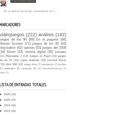
RetroNewGames
Es un placer escuchar comentarios así y …
MARCADORES
videojuegos
(222)
análisis
(192)
juegos de los 90
(89)
En el paquete
(88)
Master System
(71)
juegos de los 80
(63)
playstation
(62)
opinión
(53)
juegos del 2000
(34)
Doom
(33)
revista digital
(30)
tutoriales
(21)
Playstation 2
(13)
Juegos en Flash
(10)
juegos
de los 70
(10)
super nintendo
(10)
survival horror
(10)
xbox 360
(10)
mega drive
(7)
simulación
(7)
puzles
(5)
utilidades
(5)
nintendo 64
(2)
RetroNewPodcast
(1)
relato
(1)
LISTA DE ENTRADAS TOTALES
►
2026
(24)
►
2025
(37)
►
2024
(26)
►
2023
(30)