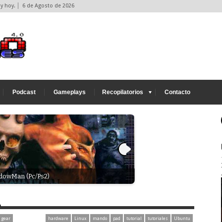
y hoy.
6 de Agosto de 2026
Podcast
Gameplays
Recopilatorios
Contacto
dowMan (Pc/Ps2)
Xogo - Retro: Gun Fight (Ar
 gear
hardware
Linux
mando
pad
tutorial
tutoriales
Ubuntu