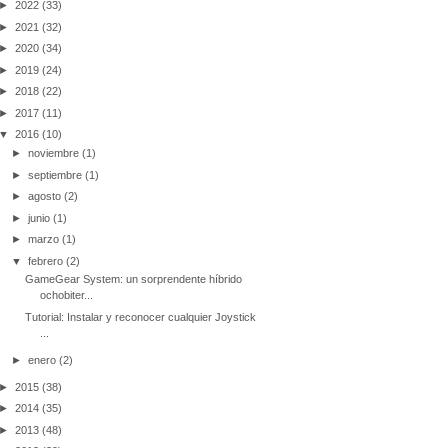
►
2022
(33)
►
2021
(32)
►
2020
(34)
►
2019
(24)
►
2018
(22)
►
2017
(11)
▼
2016
(10)
►
noviembre
(1)
►
septiembre
(1)
►
agosto
(2)
►
junio
(1)
►
marzo
(1)
▼
febrero
(2)
GameGear System: un sorprendente híbrido
ochobiter...
Tutorial: Instalar y reconocer cualquier Joystick
...
►
enero
(2)
►
2015
(38)
►
2014
(35)
►
2013
(48)