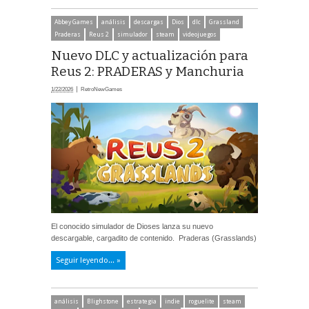
Abbey Games
análisis
descargas
Dios
dlc
Grassland
Praderas
Reus 2
simulador
steam
videojuegos
Nuevo DLC y actualización para
Reus 2: PRADERAS y Manchuria
1/22/2026
RetroNewGames
El conocido simulador de Dioses lanza su nuevo
descargable, cargadito de contenido. Praderas (Grasslands)
Seguir leyendo... »
análisis
Blighstone
estrategia
indie
roguelite
steam