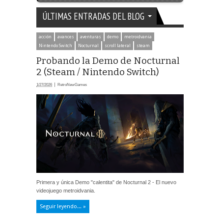
ÚLTIMAS ENTRADAS DEL BLOG
acción
avances
aventuras
demo
metroidvania
Nintendo Switch
Nocturnal
scroll lateral
steam
Probando la Demo de Nocturnal
2 (Steam / Nintendo Switch)
1/27/2026
RetroNewGames
Primera y única Demo "calentita" de Nocturnal 2 - El nuevo
videojuego metroidvania.
Seguir leyendo... »