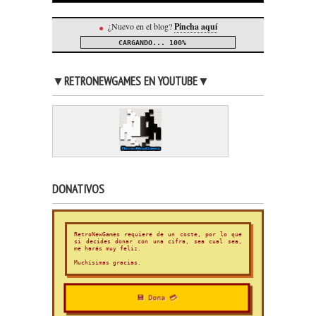
¿Nuevo en el blog?
Pincha aquí
●
CARGANDO...
100%
▼RETRONEWGAMES EN YOUTUBE▼
DONATIVOS
RetroNewGames requiere de un coste, por lo que
si decides donar con una cifra, sea cual sea,
me harás muy feliz.
Muchísimas gracias.
💾 Dona 💳