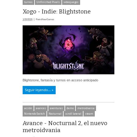
turnos
Unfinished Pixels
videojuegos
Xogo - Indie: Blightstone
1/20/2026
RetroNewGames
Blightstone, fantasía y turnos en acceso anticipado
Seguir leyendo... »
acción
avances
aventuras
demo
metroidvania
Nintendo Switch
Nocturnal
scroll lateral
steam
Avance - Nocturnal 2, el nuevo
metroidvania