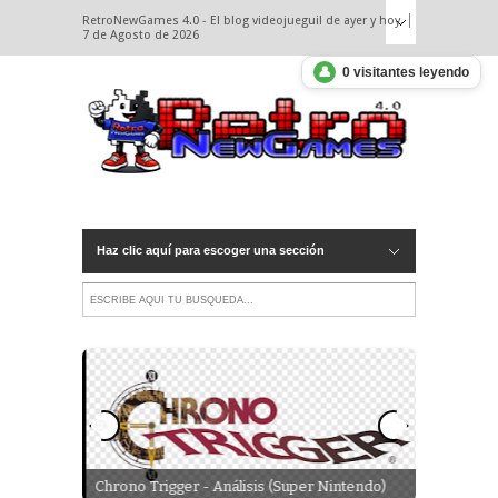
RetroNewGames 4.0 - El blog videojueguil de ayer y hoy.
7 de Agosto de 2026
👤
0 visitantes leyendo
Haz clic aquí para escoger una sección
ega Master
Denshattac
Chrono Trigger - Análisis (Super Nintendo)
TonyHawk