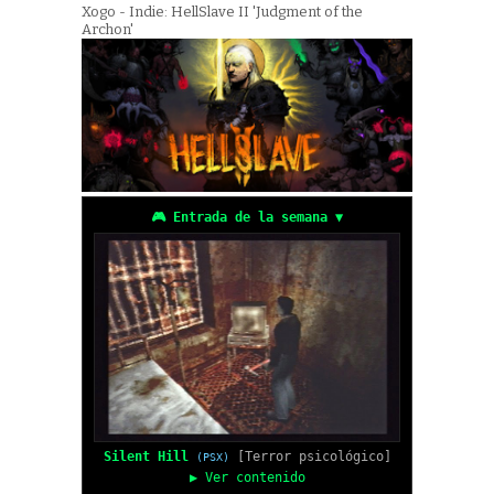
Xogo - Indie: HellSlave II 'Judgment of the
Archon'
🎮 Entrada de la semana ▼
Silent Hill
[Terror psicológico]
(PSX)
▶ Ver contenido