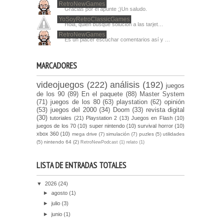
RetroNewGames
Gracias por el apunte ;)Un saludo.
YoSoyRetroClassicGames
Hola, quien busque solucion a las tarjet…
RetroNewGames
Es un placer escuchar comentarios así y …
MARCADORES
videojuegos
(222)
análisis
(192)
juegos
de los 90
(89)
En el paquete
(88)
Master System
(71)
juegos de los 80
(63)
playstation
(62)
opinión
(53)
juegos del 2000
(34)
Doom
(33)
revista digital
(30)
tutoriales
(21)
Playstation 2
(13)
Juegos en Flash
(10)
juegos de los 70
(10)
super nintendo
(10)
survival horror
(10)
xbox 360
(10)
mega drive
(7)
simulación
(7)
puzles
(5)
utilidades
(5)
nintendo 64
(2)
RetroNewPodcast
(1)
relato
(1)
LISTA DE ENTRADAS TOTALES
▼
2026
(24)
►
agosto
(1)
►
julio
(3)
►
junio
(1)