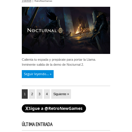
1/18/2026
RetroNewGames
Calienta tu espada y prepárate para portar la Llama.
Inminente salida de la demo de Nocturnal 2.
Seguir leyendo... »
1
2
3
4
Siguiente »
X
Sigue a @RetroNewGames
ÚLTIMA ENTRADA