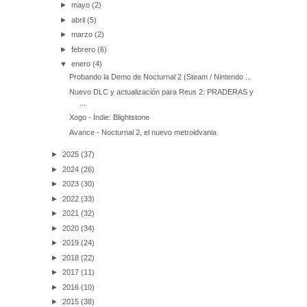
►
mayo
(2)
►
abril
(5)
►
marzo
(2)
►
febrero
(6)
▼
enero
(4)
Probando la Demo de Nocturnal 2 (Steam / Nintendo ...
Nuevo DLC y actualización para Reus 2: PRADERAS y
...
Xogo - Indie: Blightstone
Avance - Nocturnal 2, el nuevo metroidvania
►
2025
(37)
►
2024
(26)
►
2023
(30)
►
2022
(33)
►
2021
(32)
►
2020
(34)
►
2019
(24)
►
2018
(22)
►
2017
(11)
►
2016
(10)
►
2015
(38)