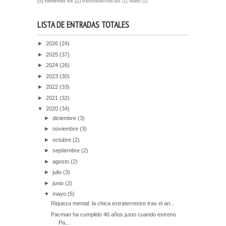
(5)
nintendo 64
(2)
RetroNewPodcast
(1)
relato
(1)
LISTA DE ENTRADAS TOTALES
►
2026
(24)
►
2025
(37)
►
2024
(26)
►
2023
(30)
►
2022
(33)
►
2021
(32)
▼
2020
(34)
►
diciembre
(3)
►
noviembre
(3)
►
octubre
(2)
►
septiembre
(2)
►
agosto
(2)
►
julio
(3)
►
junio
(2)
▼
mayo
(5)
Riqueza mental: la chica extraterrestre tras el an...
Pacman ha cumplido 40 años justo cuando estreno
Pa...