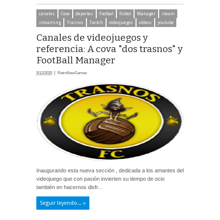
canales
Cova
deportes
Footbal
fútbol
Manager
steam
streaming
Trasnos
Twitch
videojuegos
vídeos
youtube
Canales de videojuegos y
referencia: A cova "dos trasnos" y
FootBall Manager
5/12/2020
RetroNewGames
Inaugurando esta nueva sección , dedicada a los amantes del
videojuego que con pasión invierten su tiempo de ocio
también en hacernos disfr...
Seguir leyendo... »