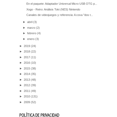
En el paquete: Adaptador Universal Micro USB OTG p...
Xogo - Retro: Análisis Toki (NES) Nintendo
Canales de videojuegos y referencia: A cova "dos t...
►
abril
(3)
►
marzo
(2)
►
febrero
(4)
►
enero
(3)
►
2019
(24)
►
2018
(22)
►
2017
(11)
►
2016
(10)
►
2015
(38)
►
2014
(35)
►
2013
(48)
►
2012
(39)
►
2011
(49)
►
2010
(131)
►
2009
(52)
POLÍTICA DE PRIVACIDAD