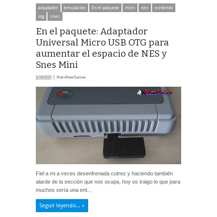
adaptador
emulación
En el paquete
mini
nes
nintendo
otg
snes
En el paquete: Adaptador
Universal Micro USB OTG para
aumentar el espacio de NES y
Snes Mini
5/18/2020
RetroNewGames
Fiel a mi a veces desenfrenada cutrez y haciendo también
alarde de la sección que nos ocupa, hoy os traigo lo que para
muchos sería una ent...
Seguir leyendo... »