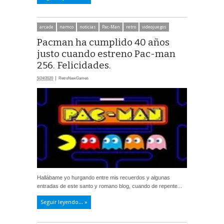
arcade
namco
noticias
Pac-Man
retro
videojuegos
Pacman ha cumplido 40 años
justo cuando estreno Pac-man
256. Felicidades.
5/24/2020
RetroNewGames
Hallábame yo hurgando entre mis recuerdos y algunas
entradas de este santo y romano blog, cuando de repente...
Seguir leyendo... »