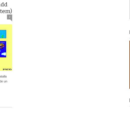
idd
stem)
2
talla
 de un