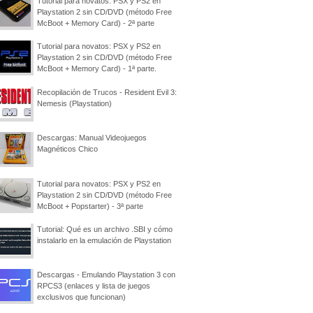
Tutorial para novatos: PSX y PS2 en
Playstation 2 sin CD/DVD (método Free
McBoot + Memory Card) - 2ª parte
Tutorial para novatos: PSX y PS2 en
Playstation 2 sin CD/DVD (método Free
McBoot + Memory Card) - 1ª parte.
Recopilación de Trucos - Resident Evil 3:
Nemesis (Playstation)
Descargas: Manual Videojuegos
Magnéticos Chico
Tutorial para novatos: PSX y PS2 en
Playstation 2 sin CD/DVD (método Free
McBoot + Popstarter) - 3ª parte
Tutorial: Qué es un archivo .SBI y cómo
instalarlo en la emulación de Playstation
Descargas - Emulando Playstation 3 con
RPCS3 (enlaces y lista de juegos
exclusivos que funcionan)