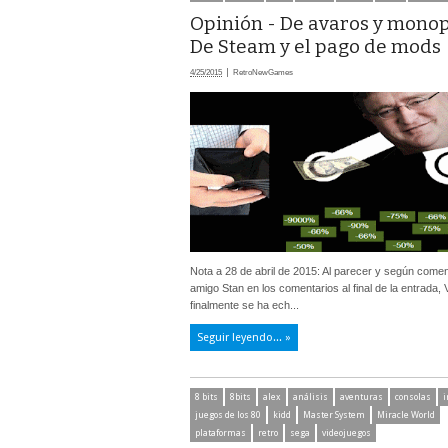
Opinión - De avaros y monop
De Steam y el pago de mods
4/25/2015
RetroNewGames
Nota a 28 de abril de 2015: Al parecer y según comen
amigo Stan en los comentarios al final de la entrada, 
finalmente se ha ech...
Seguir leyendo... »
8 bits
8bits
alex
análisis
aventuras
consolas
i
juegos de los 80
kidd
Master System
Miracle World
plataformas
retro
sega
videojuegos