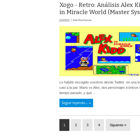
Xogo - Retro: Análisis Alex K
in Miracle World (Master Sy
4/12/2015
RetroNewGames
Lo habéis escogido vosotros desde Twitter en una ba
casi a la par. Mario vs Alex; dos personajes icónicos
tiempo pasado, y que ...
Seguir leyendo... »
1
2
3
4
Siguiente »