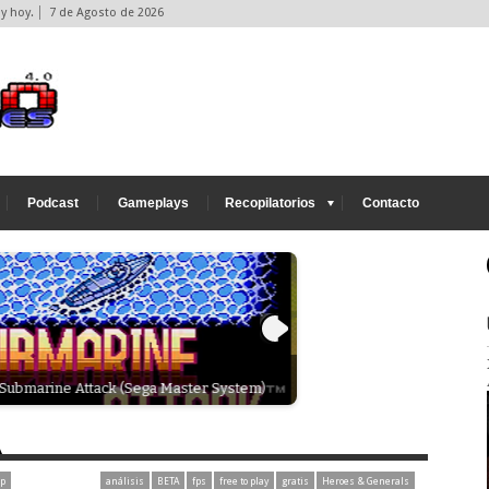
y hoy.
7 de Agosto de 2026
Podcast
Gameplays
Recopilatorios
Contacto
 Rally Arcade Classics (con lista actualizada
Final Doom - Rejugando el 
Playstation (Contraseñas y
p
análisis
BETA
fps
free to play
gratis
Heroes & Generals