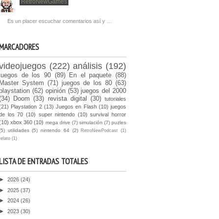
RetroNewGames
Es un placer escuchar comentarios así y …
MARCADORES
videojuegos
(222)
análisis
(192)
juegos de los 90
(89)
En el paquete
(88)
Master System
(71)
juegos de los 80
(63)
playstation
(62)
opinión
(53)
juegos del 2000
(34)
Doom
(33)
revista digital
(30)
tutoriales
(21)
Playstation 2
(13)
Juegos en Flash
(10)
juegos
de los 70
(10)
super nintendo
(10)
survival horror
(10)
xbox 360
(10)
mega drive
(7)
simulación
(7)
puzles
(5)
utilidades
(5)
nintendo 64
(2)
RetroNewPodcast
(1)
relato
(1)
LISTA DE ENTRADAS TOTALES
►
2026
(24)
►
2025
(37)
►
2024
(26)
►
2023
(30)