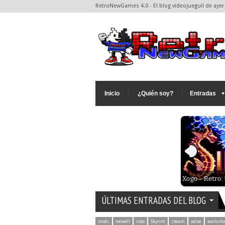
RetroNewGames 4.0 - El blog videojueguil de ayer 
Inicio
¿Quién soy?
Entradas
Xogo - Indie:
Xogo - Retro: Submarine Attack (Sega Master System)
de parches)
ÚLTIMAS ENTRADAS DEL BLOG
mods
newell
robo
Skyrim
steam
valve
worksho