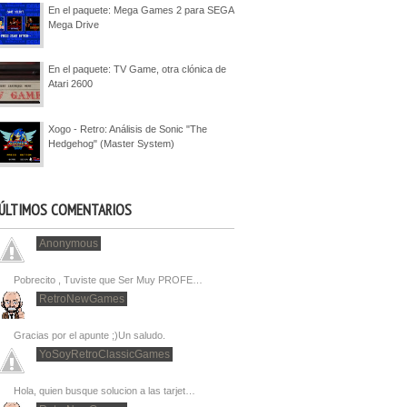
En el paquete: Mega Games 2 para SEGA
Mega Drive
En el paquete: TV Game, otra clónica de
Atari 2600
Xogo - Retro: Análisis de Sonic "The
Hedgehog" (Master System)
ÚLTIMOS COMENTARIOS
Anonymous
Pobrecito , Tuviste que Ser Muy PROFE…
RetroNewGames
Gracias por el apunte ;)Un saludo.
YoSoyRetroClassicGames
Hola, quien busque solucion a las tarjet…