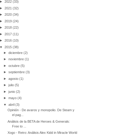
►
2022
(33)
►
2021
(32)
►
2020
(34)
►
2019
(24)
►
2018
(22)
►
2017
(11)
►
2016
(10)
▼
2015
(38)
►
diciembre
(2)
►
noviembre
(1)
►
octubre
(5)
►
septiembre
(3)
►
agosto
(1)
►
julio
(5)
►
junio
(2)
►
mayo
(4)
▼
abril
(3)
Opinión - De avaros y monopolio. De Steam y
el pag...
Análisis de la BETA de Heroes & Generals:
Free to ...
Xogo - Retro: Análisis Alex Kidd in Miracle World