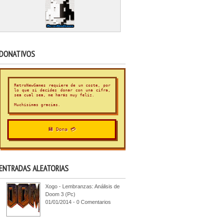
DONATIVOS
RetroNewGames requiere de un coste, por
lo que si decides donar con una cifra,
sea cual sea, me harás muy feliz.
Muchísimas gracias.
💾 Dona 💳
ENTRADAS ALEATORIAS
Xogo - Lembranzas: Análisis de
Doom 3 (Pc)
01/01/2014 - 0 Comentarios