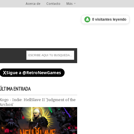
Acerca de
Contacto
Más
👤
0 visitantes leyendo
X
Sigue a @RetroNewGames
ÚLTIMA ENTRADA
Xogo - Indie: HellSlave II 'Judgment of the
clásico en su versión de Sony
Xogo - Retro: Choplifter (SEGA Master Sy
Archon'
 reseña)
Análisis