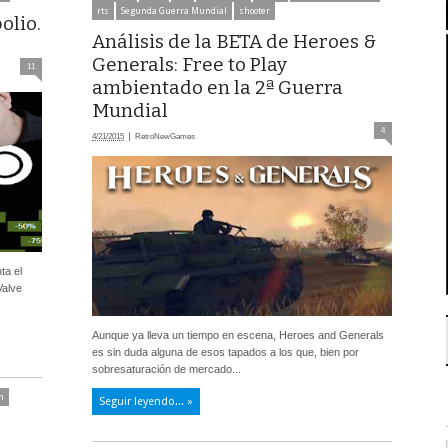
rts
Segunda Guerra Mundial
shooter
olio.
Análisis de la BETA de Heroes &
Generals: Free to Play
11
ambientado en la 2ª Guerra
Mundial
4
4/21/2015
RetroNewGames
ta el
Valve
Aunque ya lleva un tiempo en escena, Heroes and Generals
es sin duda alguna de esos tapados a los que, bien por
sobresaturación de mercado...
n
Seguir leyendo... »