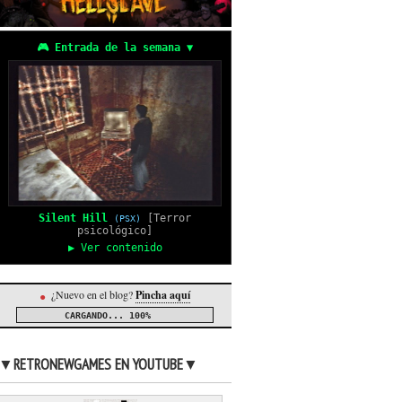
🎮 Entrada de la semana ▼
Silent Hill
[Terror
(PSX)
psicológico]
▶ Ver contenido
¿Nuevo en el blog?
Pincha aquí
●
CARGANDO...
100%
▼RETRONEWGAMES EN YOUTUBE▼