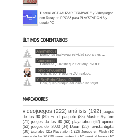
Tutorial: ACTUALIZAR FIRMWARE y Videojuegos
con Rusty en RPCS3 para PLAYSTATION 3 y
desde PC
ÚLTIMOS COMENTARIOS
Anonymous
Bueno, su pasivo-agresividad sobra y es …
Anonymous
Pobrecito , Tuviste que Ser Muy PROFE…
RetroNewGames
Gracias por el apunte ;)Un saludo.
YoSoyRetroClassicGames
Hola, quien busque solucion a las tarjet…
MARCADORES
videojuegos
(222)
análisis
(192)
juegos
de los 90
(89)
En el paquete
(88)
Master System
(71)
juegos de los 80
(63)
playstation
(62)
opinión
(53)
juegos del 2000
(34)
Doom
(33)
revista digital
(30)
tutoriales
(21)
Playstation 2
(13)
Juegos en Flash
(10)
juegos de los 70
(10)
super nintendo
(10)
survival horror
(10)