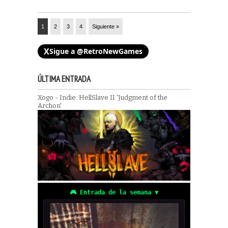
1
2
3
4
Siguiente »
X
Sigue a @RetroNewGames
ÚLTIMA ENTRADA
Xogo - Indie: HellSlave II 'Judgment of the
Archon'
🎮 Entrada de la semana ▼