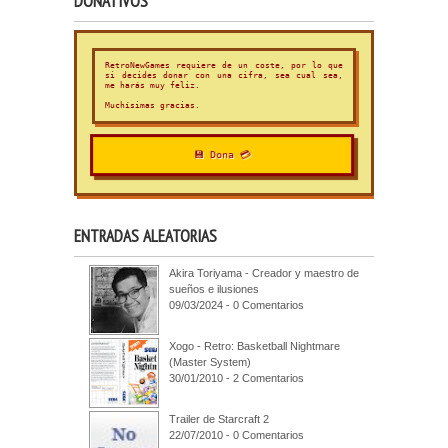
DONATIVOS
RetroNewGames requiere de un coste, por lo que
si decides donar con una cifra, sea cual sea,
me harás muy feliz.
Muchísimas gracias.
💾 Dona 💳
ENTRADAS ALEATORIAS
Akira Toriyama - Creador y maestro de
sueños e ilusiones
09/03/2024 - 0 Comentarios
Xogo - Retro: Basketball Nightmare
(Master System)
30/01/2010 - 2 Comentarios
Trailer de Starcraft 2
22/07/2010 - 0 Comentarios