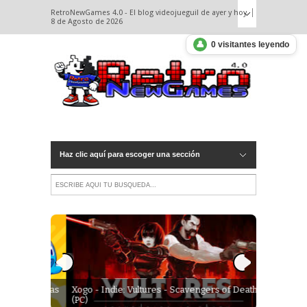
RetroNewGames 4.0 - El blog videojueguil de ayer y hoy.
8 de Agosto de 2026
👤
0 visitantes leyendo
Haz clic aquí para escoger una sección
lataformas
Xogo - Indie: Vultures - Scavengers of Death
Xogo - Lem
(PC)
(PSX)