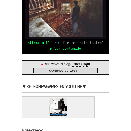
Silent Hill
[Terror psicológico]
(PSX)
▶ Ver contenido
¿Nuevo en el blog?
Pincha aquí
●
CARGANDO...
100%
▼RETRONEWGAMES EN YOUTUBE▼