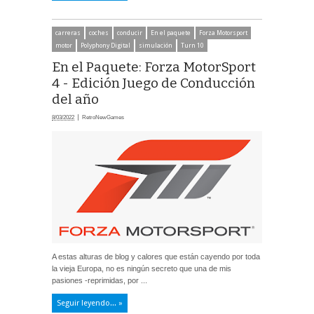
carreras
coches
conducir
En el paquete
Forza Motorsport
motor
Polyphony Digital
simulación
Turn 10
En el Paquete: Forza MotorSport
4 - Edición Juego de Conducción
del año
8/03/2022
RetroNewGames
A estas alturas de blog y calores que están cayendo por toda
la vieja Europa, no es ningún secreto que una de mis
pasiones -reprimidas, por ...
Seguir leyendo... »