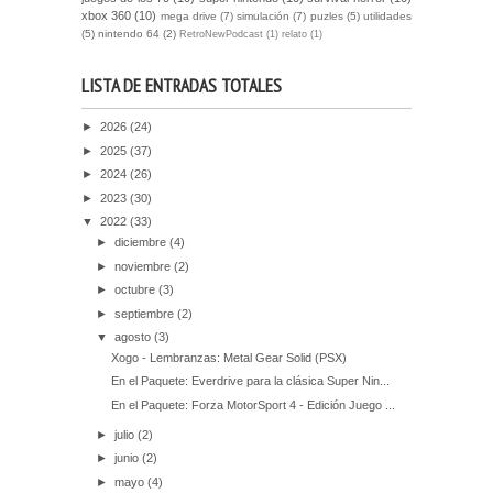
xbox 360
(10)
mega drive
(7)
simulación
(7)
puzles
(5)
utilidades
(5)
nintendo 64
(2)
RetroNewPodcast
(1)
relato
(1)
LISTA DE ENTRADAS TOTALES
►
2026
(24)
►
2025
(37)
►
2024
(26)
►
2023
(30)
▼
2022
(33)
►
diciembre
(4)
►
noviembre
(2)
►
octubre
(3)
►
septiembre
(2)
▼
agosto
(3)
Xogo - Lembranzas: Metal Gear Solid (PSX)
En el Paquete: Everdrive para la clásica Super Nin...
En el Paquete: Forza MotorSport 4 - Edición Juego ...
►
julio
(2)
►
junio
(2)
►
mayo
(4)