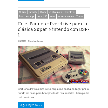
16 bits
cartucho
Doom
En el paquete
Everdrive
flash cartridge
retro
SD
snes
super nintendo
Tunay
En el Paquete: Everdrive para la
clásica Super Nintendo con DSP-
1
8/12/2022
RetroNewGames
Cartucho del vicio más retro el que me acaba de llegar por la
puerta de casa para beneplácito de mis sentidos. Artilugio del
mal donde los h...
Seguir leyendo... »