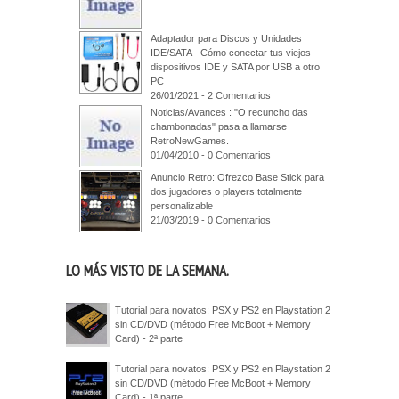
Adaptador para Discos y Unidades
IDE/SATA - Cómo conectar tus viejos
dispositivos IDE y SATA por USB a otro
PC
26/01/2021 - 2 Comentarios
Noticias/Avances : "O recuncho das
chambonadas" pasa a llamarse
RetroNewGames.
01/04/2010 - 0 Comentarios
Anuncio Retro: Ofrezco Base Stick para
dos jugadores o players totalmente
personalizable
21/03/2019 - 0 Comentarios
LO MÁS VISTO DE LA SEMANA.
Tutorial para novatos: PSX y PS2 en Playstation 2
sin CD/DVD (método Free McBoot + Memory
Card) - 2ª parte
Tutorial para novatos: PSX y PS2 en Playstation 2
sin CD/DVD (método Free McBoot + Memory
Card) - 1ª parte.