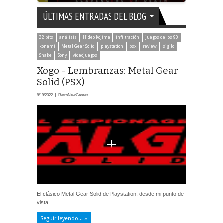
ÚLTIMAS ENTRADAS DEL BLOG
32 bits
análisis
Hideo Kojima
infiltración
juegos de los 90
konami
Metal Gear Solid
playstation
psx
review
sigilo
Snake
Sony
videojuegos
Xogo - Lembranzas: Metal Gear
Solid (PSX)
8/19/2022
RetroNewGames
El clásico Metal Gear Solid de Playstation, desde mi punto de
vista.
Seguir leyendo... »