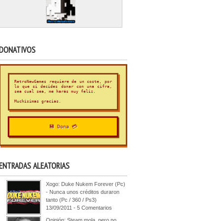
DONATIVOS
RetroNewGames requiere de un coste, por
lo que si decides donar con una cifra,
sea cual sea, me harás muy feliz.
Muchísimas gracias.
💾 Dona 💳
ENTRADAS ALEATORIAS
Xogo: Duke Nukem Forever (Pc)
- Nunca unos créditos duraron
tanto (Pc / 360 / Ps3)
13/09/2011 - 5 Comentarios
Opinión: Steam mola, pero no