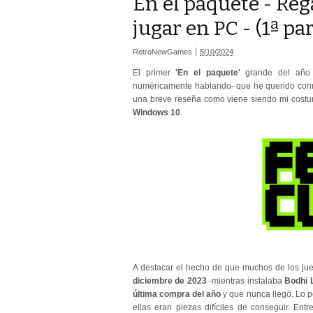
En el paquete - Re
jugar en PC - (1ª pa
RetroNewGames
5/10/2024
El primer
'En el paquete'
grande del año 
numéricamente hablando- que he querido conme
una breve reseña como viene siendo mi costu
Windows 10
.
A destacar el hecho de que muchos de los ju
diciembre de 2023
-mientras instalaba
Bodhi 
última compra del año
y que nunca llegó. Lo p
ellas eran piezas difíciles de conseguir. E