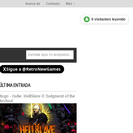
Acerca de
Contacto
Más
👤
0 visitantes leyendo
X
Sigue a @RetroNewGames
ÚLTIMA ENTRADA
Xogo - Indie: HellSlave II 'Judgment of the
Archon'
God of War Trilogy.
Descargas: Los mejores mods de Oblivion (I)