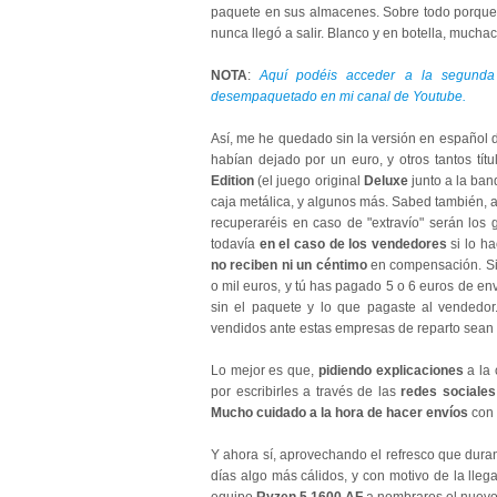
paquete en sus almacenes. Sobre todo porque s
nunca llegó a salir. Blanco y en botella, mucha
NOTA
:
Aquí podéis acceder a la segunda 
desempaquetado en mi canal de Youtube.
Así, me he quedado sin la versión en español
habían dejado por un euro, y otros tantos tí
Edition
(el juego original
Deluxe
junto a la ba
caja metálica, y algunos más. Sabed también, a
recuperaréis en caso de "extravío" serán los
todavía
en el caso de los vendedores
si lo h
no reciben ni un céntimo
en compensación. Si
o mil euros, y tú has pagado 5 o 6 euros de en
sin el paquete y lo que pagaste al vendedo
vendidos ante estas empresas de reparto sean 
Lo mejor es que,
pidiendo explicaciones
a la
por escribirles a través de las
redes sociale
Mucho cuidado a la hora de hacer envíos
con 
Y ahora sí, aprovechando el refresco que dura
días algo más cálidos, y con motivo de la ll
equipo
Ryzen 5 1600 AF
a nombraros el nuevo 