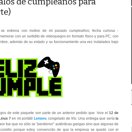
galos de cumpleaños para
rte)
se estrena con motivo de mi pasado cumpleaños; fecha curiosa -
morar con un surtidito de videojuegos en formato físico y para PC; con
mbre, además de su estado y su funcionamiento una vez instalados bajo
egos de este paquete son parte de un anterior pedido que hice el
12 de
Linux 7
en mi portátil
Lenovo
, congelado de frío. Una entrega que sería
la
eor fue que no sólo se "perdieron" auténticas gangas sino que algunas de
ntrecomillo porque estoy convencido de que la empresa se quedó con el