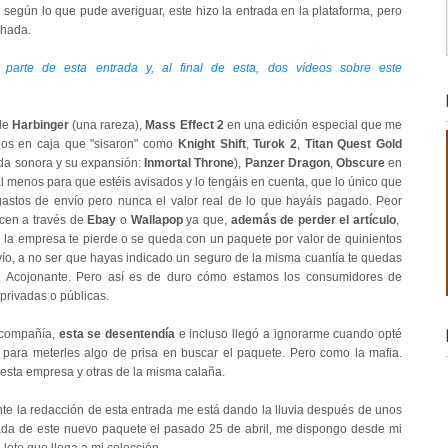
egún lo que pude averiguar, este hizo la entrada en la plataforma, pero
chada.
parte de esta entrada y, al final de esta, dos vídeos sobre este
 de
Harbinger
(una rareza),
Mass Effect 2
en una edición
especial que me
tulos en caja que "sisaron" como
Knight Shift
,
Turok 2
,
Titan Quest Gold
nda sonora y su expansión:
Inmortal Throne
),
Panzer Dragon
,
Obscure
en
l menos para que estéis avisados y lo tengáis en cuenta, que lo único que
 gastos de envío pero nunca el valor real de lo que hayáis pagado. Peor
acen a través de
Ebay
o
Wallapop
ya que,
además de perder el artículo
,
 la empresa te pierde o se queda con un paquete por valor de quinientos
vío, a no ser que hayas indicado un seguro de la misma cuantía te quedas
r. Acojonante. Pero así es de duro cómo estamos los consumidores de
privadas o públicas.
 compañía,
esta se desentendía
e incluso llegó a ignorarme cuando opté
s
para meterles algo de prisa en buscar el paquete. Pero como la mafia.
esta empresa y otras de la misma calaña.
nte la redacción de esta entrada me está dando la lluvia después de unos
egada de este nuevo paquete el pasado 25 de abril, me dispongo desde mi
lote que llega a mi colección.