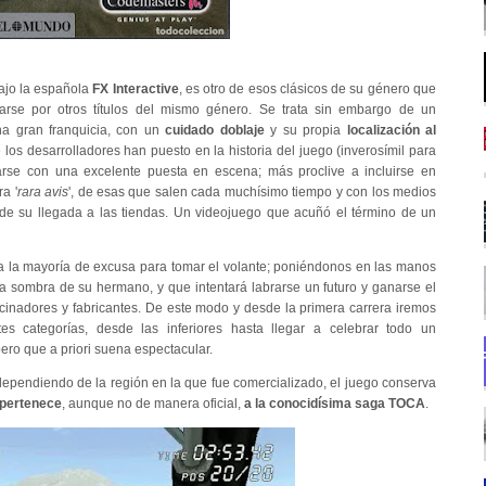
trajo la española
FX Interactive
, es otro de esos clásicos de su género que
arse por otros títulos del mismo género. Se trata sin embargo de un
a gran franquicia, con un
cuidado doblaje
y su propia
localización al
os desarrolladores han puesto en la historia del juego (inverosímil para
tarse con una excelente puesta en escena; más proclive a incluirse en
a '
rara avis
', de esas que salen cada muchísimo tiempo y con los medios
de su llegada a las tiendas. Un videojuego que acuñó el término de un
 a la mayoría de excusa para tomar el volante; poniéndonos en las manos
a sombra de su hermano, y que intentará labrarse un futuro y ganarse el
ocinadores y fabricantes. De este modo y desde la primera carrera iremos
es categorías, desde las inferiores hasta llegar a celebrar todo un
ro que a priori suena espectacular.
dependiendo de la región en la que fue comercializado, el juego conserva
 pertenece
, aunque no de manera oficial,
a la conocidísima saga TOCA
.