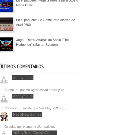
En el paquete: Mega Games 2 para SEGA
Mega Drive
En el paquete: TV Game, otra clónica de
Atari 2600
Xogo - Retro: Análisis de Sonic "The
Hedgehog" (Master System)
ÚLTIMOS COMENTARIOS
Anonymous
Bueno, su pasivo-agresividad sobra y es …
Anonymous
Pobrecito , Tuviste que Ser Muy PROFE…
RetroNewGames
Gracias por el apunte ;)Un saludo.
YoSoyRetroClassicGames