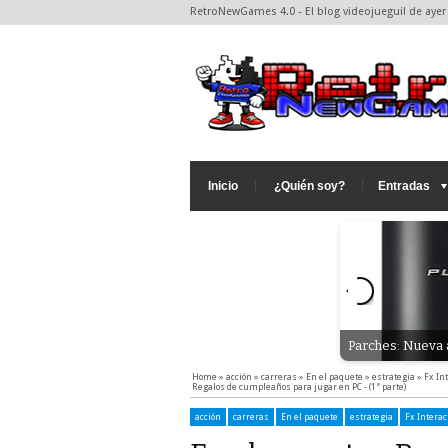
RetroNewGames 4.0 - El blog videojueguil de ayer 
Inicio
¿Quién soy?
Entradas
rucos - Final Doom (Psx/Pc)
Parches: Nueva a
Home
»
acción
»
carreras
»
En el paquete
»
estrategia
»
Fx In
Regalos de cumpleaños para jugar en PC - (1ª parte)
acción
carreras
En el paquete
estrategia
Fx Interac