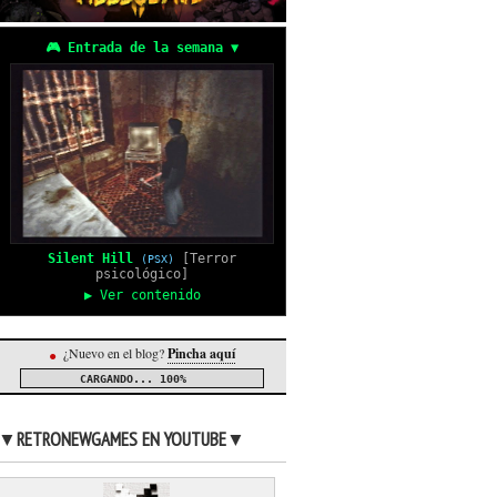
🎮 Entrada de la semana ▼
Silent Hill
[Terror
(PSX)
psicológico]
▶ Ver contenido
¿Nuevo en el blog?
Pincha aquí
●
CARGANDO...
100%
▼RETRONEWGAMES EN YOUTUBE▼