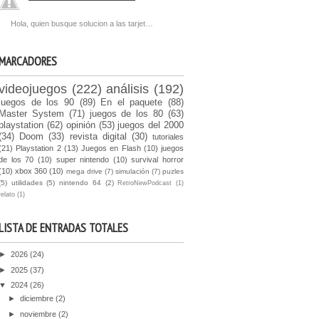
Hola, quien busque solucion a las tarjet…
MARCADORES
videojuegos
(222)
análisis
(192)
juegos de los 90
(89)
En el paquete
(88)
Master System
(71)
juegos de los 80
(63)
playstation
(62)
opinión
(53)
juegos del 2000
(34)
Doom
(33)
revista digital
(30)
tutoriales
(21)
Playstation 2
(13)
Juegos en Flash
(10)
juegos
de los 70
(10)
super nintendo
(10)
survival horror
(10)
xbox 360
(10)
mega drive
(7)
simulación
(7)
puzles
(5)
utilidades
(5)
nintendo 64
(2)
RetroNewPodcast
(1)
relato
(1)
LISTA DE ENTRADAS TOTALES
►
2026
(24)
►
2025
(37)
▼
2024
(26)
►
diciembre
(2)
►
noviembre
(2)