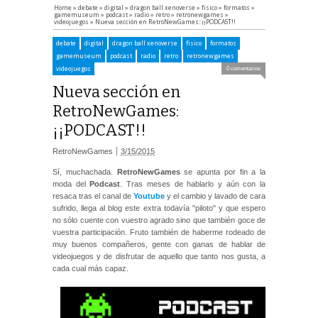
Home
»
debate
»
digital
»
dragon ball xenoverse
»
fisico
»
formatos
»
gamemuseum
»
podcast
»
radio
»
retro
»
retronewgames
»
videojuegos
»
Nueva sección en RetroNewGames: ¡¡PODCAST!!
debate
digital
dragon ball xenoverse
fisico
formatos
gamemuseum
podcast
radio
retro
retronewgames
videojuegos
0 comentarios
Nueva sección en
RetroNewGames:
¡¡PODCAST!!
RetroNewGames
3/15/2015
Sí, muchachada.
RetroNewGames
se apunta por fin a la
moda del
Podcast
. Tras meses de hablarlo y aún con la
resaca tras el canal de
Youtube
y el cambio y lavado de cara
sufrido, llega al blog este extra todavía "piloto" y que espero
no sólo cuente con vuestro agrado sino que también goce de
vuestra participación. Fruto también de haberme rodeado de
muy buenos compañeros, gente con ganas de hablar de
videojuegos y de disfrutar de aquello que tanto nos gusta, a
cada cual más capaz.