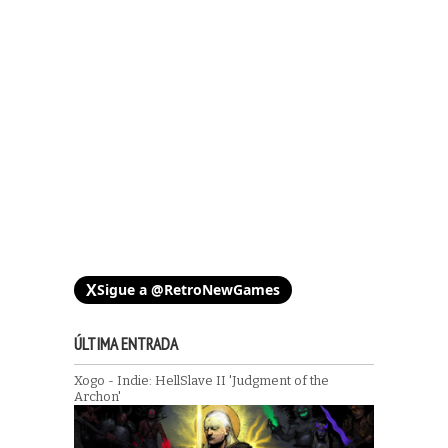
X
Sigue a @RetroNewGames
ÚLTIMA ENTRADA
Xogo - Indie: HellSlave II 'Judgment of the
Archon'