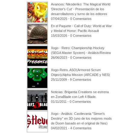
Avances: Nikoderiko: The Magical World
'Director's Cut' - Presentación de los
desarrolladores y turno de los editores
07/04/2025 - 0 Comentarios
En el Paquete - Call of Duty: World at War
y Medal of Honor: Pacific Assault
15/03/2026 - 0 Comentarios
Xogo - Retro: Championship Hockey
(SEGA Master System) - Análisis/Review
26/06/2023 - 0 Comentarios
Xogo-Retro. ASO(Armored Scrum
Object)/Alpha Mission (ARCADE y NES)
25/11/2009 - 9 Comentarios
Noticias: Brigantia Creations se estrena
en ZonaBlade con Left 4 Blade.
01/11/2011 - 0 Comentarios
Xogo - Análisis: Castlevania "Simon's
Destiny" en 3D (uno de los mejores mods
de Doom basado en el original de Nes)
04/02/2021 - 4 Comentarios