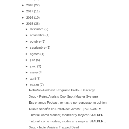
►
2018
(22)
►
2017
(11)
►
2016
(10)
▼
2015
(38)
►
diciembre
(2)
►
noviembre
(1)
►
octubre
(5)
►
septiembre
(3)
►
agosto
(1)
►
julio
(5)
►
junio
(2)
►
mayo
(4)
►
abril
(3)
▼
marzo
(7)
RetroNewPodcast: Programa Piloto - Descarga
Xogo - Retro: Análisis Cool Spot (Master System)
Estrenamos Podcast, temas, y por supuesto: tu opinión
Nueva sección en RetroNewGames: ¡¡PODCAST!!
Tutorial: cómo Modear, modificar y mejorar STALKER...
Tutorial: cómo modear, modificar y mejorar STALKER...
Xogo - Indie: Análisis Trapped Dead