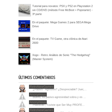
Tutorial para novatos: PSX y PS2 en Playstation 2
sin CD/DVD (método Free McBoot + Popstarter) -
3ª parte
En el paquete: Mega Games 2 para SEGA Mega
Drive
En el paquete: TV Game, otra clónica de Atari
2600
Xogo - Retro: Análisis de Sonic "The Hedgehog"
(Master System)
ÚLTIMOS COMENTARIOS
RetroNewGames
¿Pasivo - Agresivo? ¿Despreciable? Juer,…
Anonymous
Bueno, su pasivo-agresividad sobra y es …
Anonymous
Pobrecito , Tuviste que Ser Muy PROFE…
RetroNewGames