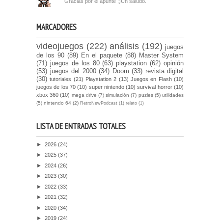
Gracias por el apunte ;)Un saludo.
MARCADORES
videojuegos
(222)
análisis
(192)
juegos
de los 90
(89)
En el paquete
(88)
Master System
(71)
juegos de los 80
(63)
playstation
(62)
opinión
(53)
juegos del 2000
(34)
Doom
(33)
revista digital
(30)
tutoriales
(21)
Playstation 2
(13)
Juegos en Flash
(10)
juegos de los 70
(10)
super nintendo
(10)
survival horror
(10)
xbox 360
(10)
mega drive
(7)
simulación
(7)
puzles
(5)
utilidades
(5)
nintendo 64
(2)
RetroNewPodcast
(1)
relato
(1)
LISTA DE ENTRADAS TOTALES
►
2026
(24)
►
2025
(37)
►
2024
(26)
►
2023
(30)
►
2022
(33)
►
2021
(32)
►
2020
(34)
►
2019
(24)