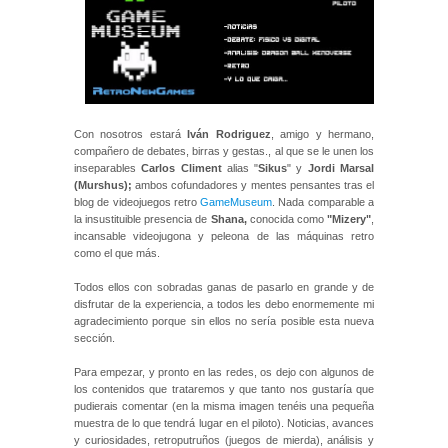
Con nosotros estará
Iván Rodriguez
, amigo y hermano,
compañero de debates, birras y gestas., al que se le unen los
inseparables
Carlos Climent
alias "
Sikus
" y
Jordi Marsal
(Murshus);
ambos cofundadores y mentes pensantes tras el
blog de videojuegos retro
GameMuseum
. Nada comparable a
la insustituible presencia de
Shana,
conocida como
"Mizery"
,
incansable videojugona y peleona de las máquinas retro
como el que más.
Todos ellos con sobradas ganas de pasarlo en grande y de
disfrutar de la experiencia, a todos les debo enormemente mi
agradecimiento porque sin ellos no sería posible esta nueva
sección.
Para empezar, y pronto en las redes, os dejo con algunos de
los contenidos que trataremos y que tanto nos gustaría que
pudierais comentar (en la misma imagen tenéis una pequeña
muestra de lo que tendrá lugar en el piloto). Noticias, avances
y curiosidades, retroputruños (juegos de mierda), análisis y