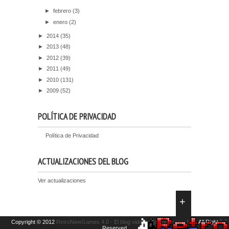
►
febrero
(3)
►
enero
(2)
►
2014
(35)
►
2013
(48)
►
2012
(39)
►
2011
(49)
►
2010
(131)
►
2009
(52)
POLÍTICA DE PRIVACIDAD
Política de Privacidad
ACTUALIZACIONES DEL BLOG
Ver actualizaciones
Copyright © 2012
RetroNewGames 4.0 - El blog videojueguil de ayer y hoy.
All Right
Reserved