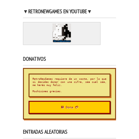
▼RETRONEWGAMES EN YOUTUBE▼
DONATIVOS
RetroNewGames requiere de un coste, por lo que
si decides donar con una cifra, sea cual sea,
me harás muy feliz.
Muchísimas gracias.
💾 Dona 💳
ENTRADAS ALEATORIAS