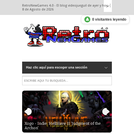
RetroNewGames 4.0 - El blog videojueguil de ayer y hoy.
8 de Agosto de 2026
👤
0 visitantes leyendo
Haz clic aquí para escoger una sección
Deluxe y mi
Xogo - Indie: HellSlave II 'Judgment of the
Xogo - Ind
Archon'
Una gansad