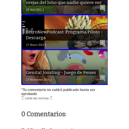
orejas del lobo que nadie quiere ver
6
25 Abril 2021
RetroNewPodcast: Programa Piloto -
Descarga
2
27 Marzo 2015
Genital Jousting - Juego de Penes
4
17 Noviembre 2016
*Tu comentario no saldrá publicado hasta ser
aprobado
👇 Léete las normas 👇
0 Comentarios: