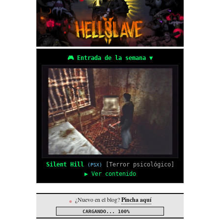
🎮 Entrada de la semana ▼
Silent Hill
[Terror psicológico]
(PSX)
▶ Ver contenido
¿Nuevo en el blog?
Pincha aquí
●
CARGANDO...
100%