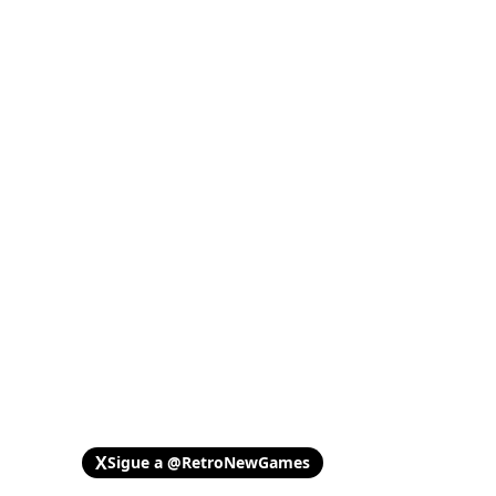
X
Sigue a @RetroNewGames