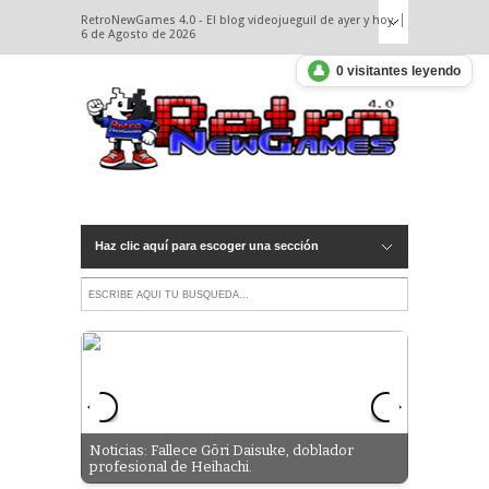
RetroNewGames 4.0 - El blog videojueguil de ayer y hoy.
6 de Agosto de 2026
👤
0 visitantes leyendo
Haz clic aquí para escoger una sección
Vaya
Noticias: Fallece Gōri Daisuke, doblador
profesional de Heihachi.
Trucos - 