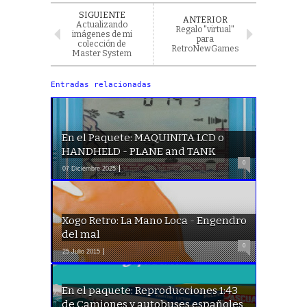
SIGUIENTE
ANTERIOR
Actualizando
Regalo "virtual"
imágenes de mi
para
colección de
RetroNewGames
Master System
Entradas relacionadas
En el Paquete: MAQUINITA LCD o
HANDHELD - PLANE and TANK
0
07 Diciembre 2025
Xogo Retro: La Mano Loca - Engendro
del mal
0
25 Julio 2015
En el paquete: Reproducciones 1:43
de Camiones y autobuses españoles