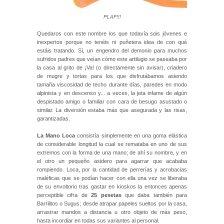
PLAF!!!
Quedaros con este nombre los que todavía sois jóvenes e
inexpertos porque no tenéis ni puñetera idea de con qué
estáis tratando. Sí, un engendro del demonio para muchos
sufridos padres que veían cómo este artilugio se paseaba por
la casa al grito de ¡Va! (o directamente sin avisar), criadero
de mugre y tortas para los que disfrutábamos asiendo
tamaña viscosidad de techo durante días, paredes en modo
alpinista y en descenso y... a veces, la jeta infame de algún
despistado amigo o familiar con cara de besugo asustado o
similar. La diversión estaba más que asegurada y las risas,
garantizadas.
La Mano Loca
consistía simplemente en una goma elástica
de considerable longitud la cual se remataba en uno de sus
extremos con la forma de una mano; de ahí su nombre, y en
el otro un pequeño asidero para agarrar que acababa
rompiendo. Loca, por la cantidad de perrerías y acrobacias
maléficas que se podían hacer con ella una vez se liberaba
de su envoltorio tras gastar en kioskos la entonces apenas
perceptible cifra de
25 pesetas
que daba también para
Barrilitos o Sugus; desde atrapar papeles sueltos por la casa,
arrastrar mandos a distancia u otro objeto de más peso,
hasta incordiar en todas sus variantes al personal.