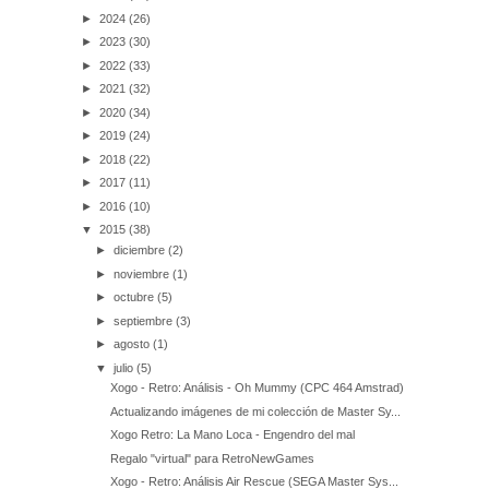
►
2024
(26)
►
2023
(30)
►
2022
(33)
►
2021
(32)
►
2020
(34)
►
2019
(24)
►
2018
(22)
►
2017
(11)
►
2016
(10)
▼
2015
(38)
►
diciembre
(2)
►
noviembre
(1)
►
octubre
(5)
►
septiembre
(3)
►
agosto
(1)
▼
julio
(5)
Xogo - Retro: Análisis - Oh Mummy (CPC 464 Amstrad)
Actualizando imágenes de mi colección de Master Sy...
Xogo Retro: La Mano Loca - Engendro del mal
Regalo "virtual" para RetroNewGames
Xogo - Retro: Análisis Air Rescue (SEGA Master Sys...