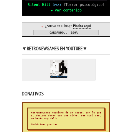
Silent Hill
[Terror psicológico]
(PSX)
▶ Ver contenido
¿Nuevo en el blog?
Pincha aquí
●
CARGANDO...
100%
▼RETRONEWGAMES EN YOUTUBE▼
DONATIVOS
RetroNewGames requiere de un coste, por lo que
si decides donar con una cifra, sea cual sea,
me harás muy feliz.
Muchísimas gracias.