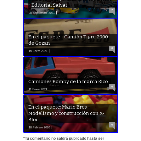
- Editorial Salvat
2
08 Septiembre 2021
En el paquete - Camión Tigre 2000
de Gozan
0
15 Enero 2021
Camiones Komby de la marca Rico
0
11 Enero 2021
En el paquete: Mario Bros -
Modelismo y construcción con X-
Bloc
0
18 Febrero 2020
*Tu comentario no saldrá publicado hasta ser