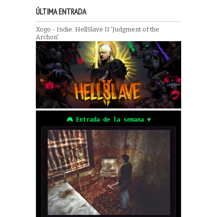
ÚLTIMA ENTRADA
Xogo - Indie: HellSlave II 'Judgment of the
Archon'
🎮 Entrada de la semana ▼