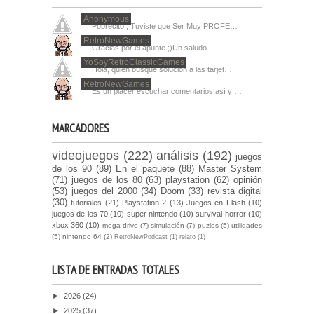
Anonymous
Pobrecito , Tuviste que Ser Muy PROFE…
RetroNewGames
Gracias por el apunte ;)Un saludo.
YoSoyRetroClassicGames
Hola, quien busque solucion a las tarjet…
RetroNewGames
Es un placer escuchar comentarios así y …
MARCADORES
videojuegos
(222)
análisis
(192)
juegos
de los 90
(89)
En el paquete
(88)
Master System
(71)
juegos de los 80
(63)
playstation
(62)
opinión
(53)
juegos del 2000
(34)
Doom
(33)
revista digital
(30)
tutoriales
(21)
Playstation 2
(13)
Juegos en Flash
(10)
juegos de los 70
(10)
super nintendo
(10)
survival horror
(10)
xbox 360
(10)
mega drive
(7)
simulación
(7)
puzles
(5)
utilidades
(5)
nintendo 64
(2)
RetroNewPodcast
(1)
relato
(1)
LISTA DE ENTRADAS TOTALES
►
2026
(24)
►
2025
(37)