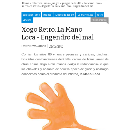
Home
»
coleccionismo
»
juegos
»
juegos de los 80
»
La Mano Loca
»
retro
»
viscoso
»
Xogo Retro: La Mano Loca - Engendro del mal
coleccionismo
juegos
juegos de los 80
La Mano Loca
retro
viscoso
0 comentarios
Xogo Retro: La Mano
Loca - Engendro del mal
RetroNewGames
7/25/2015
Corrían los años 80 y, entre peonzas y canicas, pinchos,
bicicletas con banderines del Celta, carros de bolas, amén de
otras cosas, llegó a mis manos -valga la redundancia- lo que
los chavales y no tanto de aquella época de gloria y nostalgia
conocimos como el producto del infierno,
la Mano Loca
.