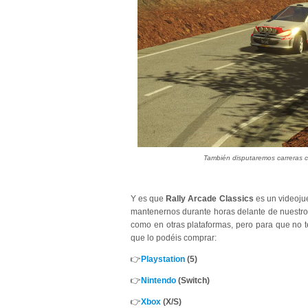
También disputaremos carreras c
Y es que
Rally Arcade Classics
es un videojue
mantenernos durante horas delante de nuestro P
como
en otras plataformas, pero para que no t
que lo podéis comprar:
👉
Playstation
(5)
👉
Nintendo
(Switch)
👉
Xbox
(X/S)