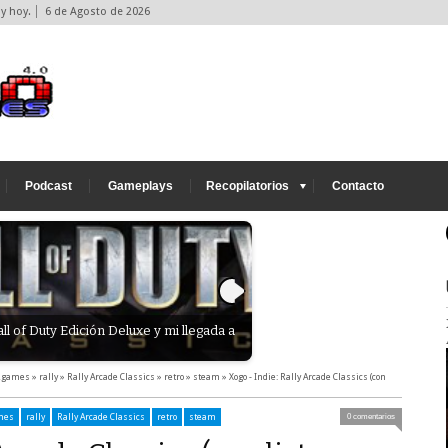
y hoy.
6 de Agosto de 2026
Podcast
Gameplays
Recopilatorios
Contacto
ll of Duty Edición Deluxe y mi llegada a
Entrevista con los desarrollado
nuevo roguelike por turnos
2games
»
rally
»
Rally Arcade Classics
»
retro
»
steam
»
Xogo - Indie: Rally Arcade Classics (con
mes
rally
Rally Arcade Classics
retro
steam
0 comentarios