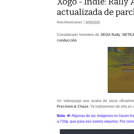
Xogo - Indie: Rally 
actualizada de parc
RetroNewGames
9/09/2025
Considerado heredero de
SEGA Rally
,
NETK
conducción
.
Un videojuego que acaba de sacar oficialme
Precision & Chase
. Ya hablaremos de ella en 
Nota
: 🔊 Algunas de las imágenes no hacen hon
a 720p, que para eso somos viejunos. Por consi