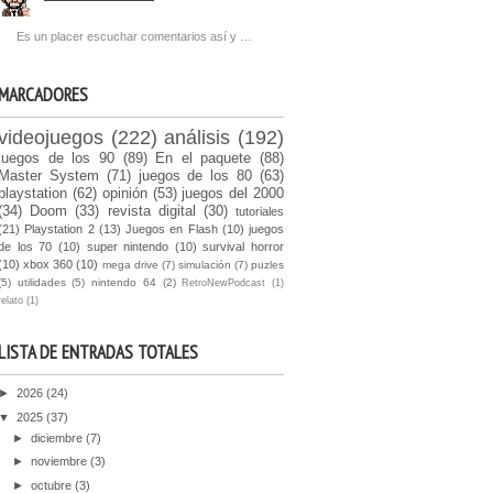
Es un placer escuchar comentarios así y …
MARCADORES
videojuegos
(222)
análisis
(192)
juegos de los 90
(89)
En el paquete
(88)
Master System
(71)
juegos de los 80
(63)
playstation
(62)
opinión
(53)
juegos del 2000
(34)
Doom
(33)
revista digital
(30)
tutoriales
(21)
Playstation 2
(13)
Juegos en Flash
(10)
juegos
de los 70
(10)
super nintendo
(10)
survival horror
(10)
xbox 360
(10)
mega drive
(7)
simulación
(7)
puzles
(5)
utilidades
(5)
nintendo 64
(2)
RetroNewPodcast
(1)
relato
(1)
LISTA DE ENTRADAS TOTALES
►
2026
(24)
▼
2025
(37)
►
diciembre
(7)
►
noviembre
(3)
►
octubre
(3)