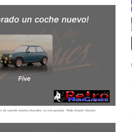
os de cuando éramos chavales, es una gozada - Rally Arcade Classics