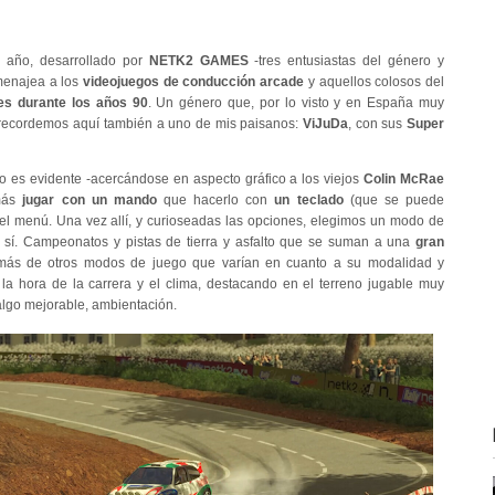
n año, desarrollado por
NETK2 GAMES
-tres entusiastas del género y
menajea a los
videojuegos de conducción arcade
y aquellos colosos del
es durante los años 90
. Un género que, por lo visto y en España muy
 (recordemos aquí también a uno de mis paisanos:
ViJuDa
, con sus
Super
o es evidente -acercándose en aspecto gráfico a los viejos
Colin McRae
 más
jugar con un mando
que hacerlo con
un teclado
(que se puede
del menú. Una vez allí, y curioseadas las opciones, elegimos un modo de
n sí. Campeonatos y pistas de tierra y asfalto que se suman a una
gran
más de otros modos de juego que varían en cuanto a su modalidad y
 la hora de la carrera y el clima, destacando en el terreno jugable muy
lgo mejorable, ambientación.