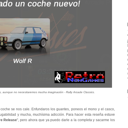
ios, aunque no necesitaremos mucha imaginación - Rally Arcade Classics.
 coche se nos cale. Enfundaros los guantes, poneos el mono y el casco,
jugabilidad y mucha, muchísima adicción. Para hacer esta reseña estuve
re Release
", pero ahora que ya puedo darle a la completa y sacarme los