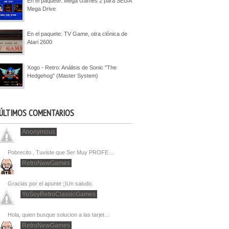
En el paquete: Mega Games 2 para SEGA
Mega Drive
En el paquete: TV Game, otra clónica de
Atari 2600
Xogo - Retro: Análisis de Sonic "The
Hedgehog" (Master System)
ÚLTIMOS COMENTARIOS
Anonymous
Pobrecito , Tuviste que Ser Muy PROFE…
RetroNewGames
Gracias por el apunte ;)Un saludo.
YoSoyRetroClassicGames
Hola, quien busque solucion a las tarjet…
RetroNewGames