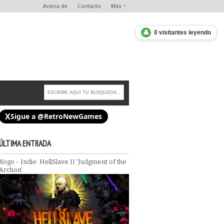
Acerca de
Contacto
Más
👤
0 visitantes leyendo
X
Sigue a @RetroNewGames
ÚLTIMA ENTRADA
Xogo - Indie: HellSlave II 'Judgment of the
res de Blightstone, el
Archon'
Xogo - Indie: Denshattack