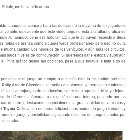
!!! Vale, me he venido arriba.
lde, aunque convence y hará las delicias de la mayoría de los jugadores
 volante, es evidente que este videojuego no está a la altura gráfica de
riple A. Tampoco tiene ese halo tan 1:1 que le atribuyen respecto a
Sega
as notas de prensa como algunas webs profesionales- pero eso no quita
e mucha calidad. Los modelos de los vehículos, y aún más los circuitos,
 más bajos niveles de configuración. Si queremos darle estopa y subir aún
al límite gráfico desde las opciones, pese a que todavía le falta algo de
 pensar que el juego no cumple o que más bien lo he podido probar a
:
Rally Arcade Classics
es atractivo visualmente, generoso en contenido,
clásicos videojuegos de conducción, sobre todo aquellos de la ya lejana
so de diferentes cámaras, a excepción de una interna, pasando por las
duras de barro), destacando especialmente la gran cantidad de vehículos y
el
Toyota Cellica
, con nombres ficticios) unos modos de juego variados y
r nuestro garaje y posibilidades gastando el dinero del juego o puntos por
n simulador.