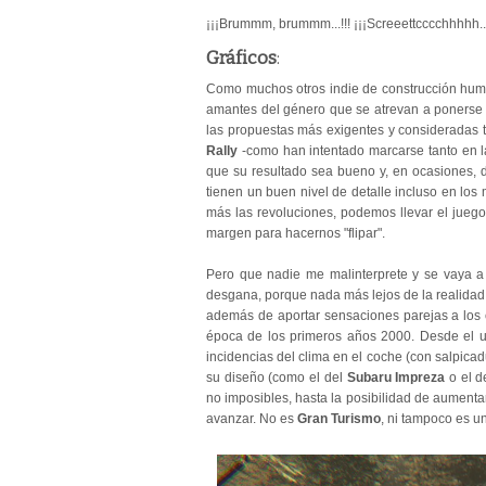
¡¡¡Brummm, brummm...!!! ¡¡¡Screeettcccchhhhh....
Gráficos
:
Como muchos otros indie de construcción humi
amantes del género que se atrevan a ponerse al
las propuestas más exigentes y consideradas t
Rally
-como han intentado marcarse tanto en l
que su resultado sea bueno y, en ocasiones, d
tienen un buen nivel de detalle incluso en los
más las revoluciones, podemos llevar el juego 
margen para hacernos "flipar".
Pero que nadie me malinterprete y se vaya a
desgana, porque nada más lejos de la realidad
además de aportar sensaciones parejas a los 
época de los primeros años 2000. Desde el u
incidencias del clima en el coche (con salpica
su diseño (como el del
Subaru Impreza
o el d
no imposibles, hasta la posibilidad de aumenta
avanzar. No es
Gran Turismo
, ni tampoco es u