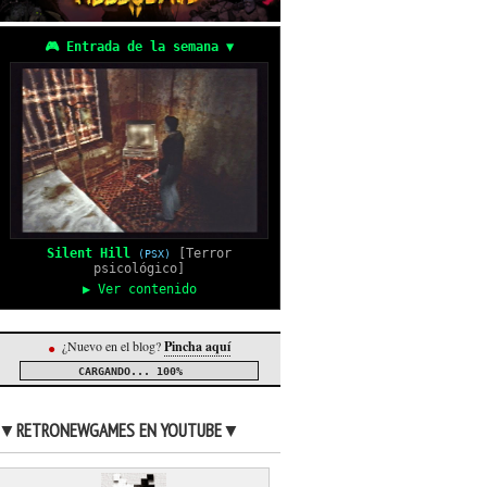
🎮 Entrada de la semana ▼
Silent Hill
[Terror
(PSX)
psicológico]
▶ Ver contenido
¿Nuevo en el blog?
Pincha aquí
●
CARGANDO...
100%
▼RETRONEWGAMES EN YOUTUBE▼