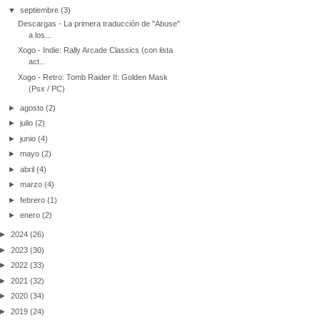
▼
septiembre
(3)
Descargas - La primera traducción de "Abuse"
a los...
Xogo - Indie: Rally Arcade Classics (con lista
act...
Xogo - Retro: Tomb Raider II: Golden Mask
(Psx / PC)
►
agosto
(2)
►
julio
(2)
►
junio
(4)
►
mayo
(2)
►
abril
(4)
►
marzo
(4)
►
febrero
(1)
►
enero
(2)
►
2024
(26)
►
2023
(30)
►
2022
(33)
►
2021
(32)
►
2020
(34)
►
2019
(24)