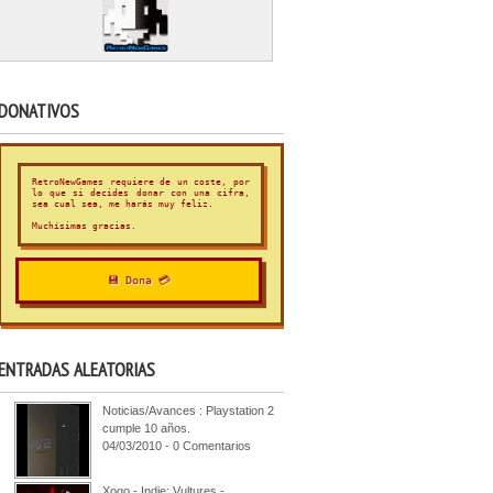
DONATIVOS
RetroNewGames requiere de un coste, por
lo que si decides donar con una cifra,
sea cual sea, me harás muy feliz.
Muchísimas gracias.
💾 Dona 💳
ENTRADAS ALEATORIAS
Noticias/Avances : Playstation 2
cumple 10 años.
04/03/2010 - 0 Comentarios
Xogo - Indie: Vultures -