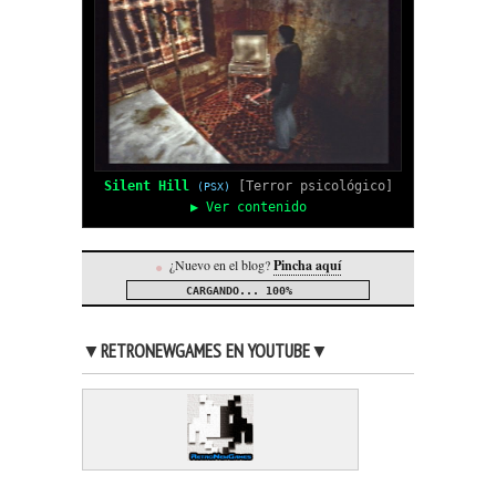
Silent Hill
[Terror psicológico]
(PSX)
▶ Ver contenido
¿Nuevo en el blog?
Pincha aquí
●
CARGANDO...
100%
▼RETRONEWGAMES EN YOUTUBE▼