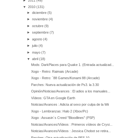
►
2011
(49)
▼
2010
(131)
►
diciembre
(5)
►
noviembre
(4)
►
octubre
(9)
►
septiembre
(7)
►
agosto
(4)
►
julio
(4)
►
mayo
(7)
▼
abril
(18)
Mods: DarkPlaces para Quake 1. (Entrada actualizad...
Xogo - Retro: Raimais (Arcade)
Xogo - Retro: ´88 Games/Konami 88 (Arcade)
Parches: Nueva actualización de Ps3. la 3.30
Opinión/Noticias/Avances : El adios a los manuales...
Vídeos: GTA en Google Earth
Noticias/Avances : Adicta al sexo por culpa de la Wii
Xogo - Lembranzas: Halo 2 (Xbox/Pc)
Xogo : Assasin´s Creed "Bloodlines" (PSP)
Noticias/Avances/Vídeos : Primeros vídeos de Crysi...
Noticias/Avances/Vídeos : Jessica Chobot se retira...
Parches: Otra actualización de PES 10