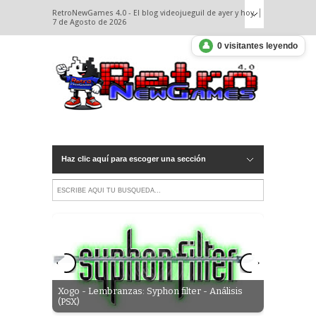
RetroNewGames 4.0 - El blog videojueguil de ayer y hoy.
7 de Agosto de 2026
👤
0 visitantes leyendo
Haz clic aquí para escoger una sección
Steam /
Xogo - Lembranzas: Syphon filter - Análisis
Xogo - Indi
(PSX)
Archon'