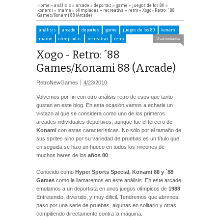
Home
»
análisis
»
arcade
»
deportes
»
game
»
juegos de los 80
»
konami
»
mame
»
olimpiadas
»
recreativa
»
retro
»
Xogo - Retro: ´88
Games/Konami 88 (Arcade)
análisis
arcade
deportes
game
juegos de los 80
konami
mame
olimpiadas
recreativa
retro
0 comentarios
Xogo - Retro: ´88
Games/Konami 88 (Arcade)
RetroNewGames
4/23/2010
Volvemos por fin con otro análisis retro de esos que tanto
gustan en este blog. En esta ocasión vamos a echarle un
vistazo al que se considera como uno de los primeros
arcades individuales deportivos, aunque fue el tercero de
Konami
con estas características. No sólo por el tamaño de
sus sprites sino por su variedad de pruebas es un título que
en seguida se hizo un hueco en todos los rincones de
muchos bares de los
años 80
.
Conocido como
Hyper Sports Special
, Konami 88 y ´88
Games
como le llamaremos en este análisis. En este arcade
emulamos a un deportista en unos juegos olímpicos de
1988
.
Entretenido, divertido, y muy dificil. Tendremos que abrirnos
paso por una serie de pruebas, algunas en solitario y otras
compitiendo directamente contra la máquina.