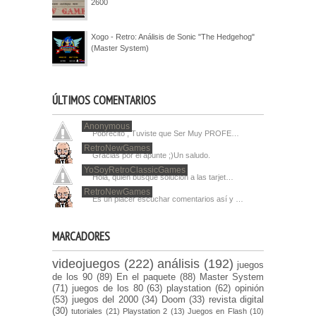
2600
Xogo - Retro: Análisis de Sonic "The Hedgehog"
(Master System)
ÚLTIMOS COMENTARIOS
Anonymous
Pobrecito , Tuviste que Ser Muy PROFE…
RetroNewGames
Gracias por el apunte ;)Un saludo.
YoSoyRetroClassicGames
Hola, quien busque solucion a las tarjet…
RetroNewGames
Es un placer escuchar comentarios así y …
MARCADORES
videojuegos
(222)
análisis
(192)
juegos
de los 90
(89)
En el paquete
(88)
Master System
(71)
juegos de los 80
(63)
playstation
(62)
opinión
(53)
juegos del 2000
(34)
Doom
(33)
revista digital
(30)
tutoriales
(21)
Playstation 2
(13)
Juegos en Flash
(10)