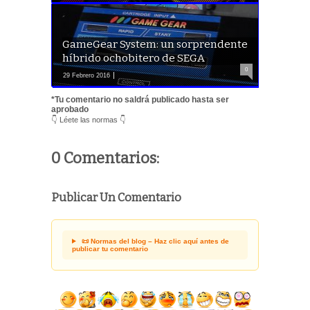
GameGear System: un sorprendente
híbrido ochobitero de SEGA
0
29 Febrero 2016
*Tu comentario no saldrá publicado hasta ser
aprobado
👇 Léete las normas 👇
0 Comentarios:
Publicar Un Comentario
📜 Normas del blog – Haz clic aquí antes de
publicar tu comentario