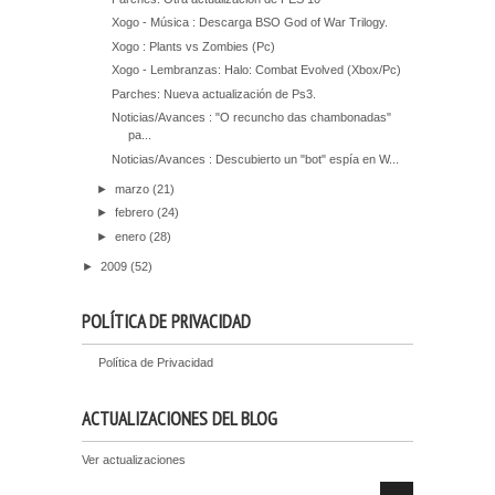
Xogo - Música : Descarga BSO God of War Trilogy.
Xogo : Plants vs Zombies (Pc)
Xogo - Lembranzas: Halo: Combat Evolved (Xbox/Pc)
Parches: Nueva actualización de Ps3.
Noticias/Avances : "O recuncho das chambonadas"
pa...
Noticias/Avances : Descubierto un "bot" espía en W...
►
marzo
(21)
►
febrero
(24)
►
enero
(28)
►
2009
(52)
POLÍTICA DE PRIVACIDAD
Política de Privacidad
ACTUALIZACIONES DEL BLOG
Ver actualizaciones