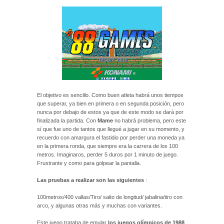
El objetivo es sencillo. Como buen atleta habrá unos tiempos
que superar, ya bien en primera o en segunda posición, pero
nunca por debajo de estos ya que de este modo se dará por
finalizada la partida. Con
Mame
no habrá problema, pero este
sí que fue uno de tantos que llegué a jugar en su momento, y
recuerdo con amargura el fastidio por perder una moneda ya
en la primera ronda, que siempre era la carrera de los 100
metros. Imaginaros, perder 5 duros por 1 minuto de juego.
Frustrante y como para golpear la pantalla.
Las pruebas a realizar son las siguientes
:
100metros/400 vallas/Tiro/ salto de longitud/ jabalina/tiro con
arco, y algunas otras más y muchas con variantes.
Este juego trataba de emular
los juegos olímpicos de 1988