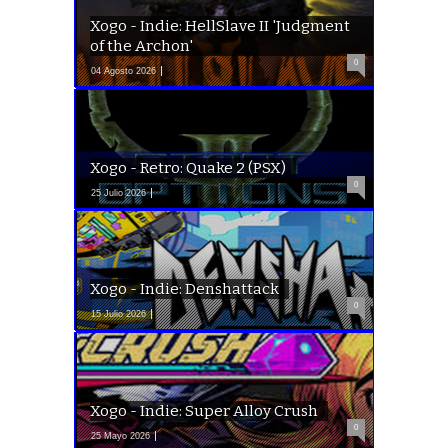
Xogo - Indie: HellSlave II 'Judgment
of the Archon'
0
04 Agosto 2026
Xogo - Retro: Quake 2 (PSX)
0
25 Julio 2026
Xogo - Indie: Denshattack
0
15 Julio 2026
Xogo - Indie: Super Alloy Crush
0
25 Mayo 2026