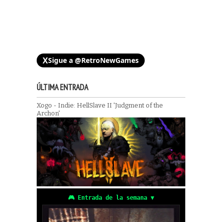
X
Sigue a @RetroNewGames
ÚLTIMA ENTRADA
Xogo - Indie: HellSlave II 'Judgment of the
Archon'
🎮 Entrada de la semana ▼