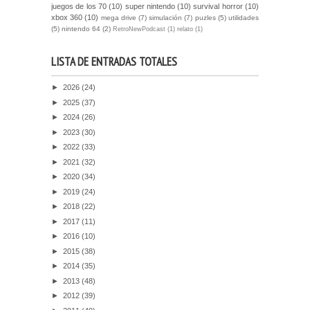
juegos de los 70
(10)
super nintendo
(10)
survival horror
(10)
xbox 360
(10)
mega drive
(7)
simulación
(7)
puzles
(5)
utilidades
(5)
nintendo 64
(2)
RetroNewPodcast
(1)
relato
(1)
LISTA DE ENTRADAS TOTALES
►
2026
(24)
►
2025
(37)
►
2024
(26)
►
2023
(30)
►
2022
(33)
►
2021
(32)
►
2020
(34)
►
2019
(24)
►
2018
(22)
►
2017
(11)
►
2016
(10)
►
2015
(38)
►
2014
(35)
►
2013
(48)
►
2012
(39)