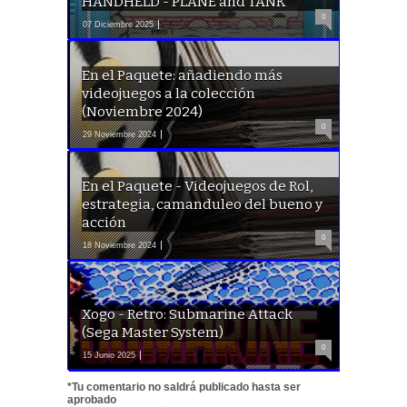
HANDHELD - PLANE and TANK
0
07 Diciembre 2025
En el Paquete: añadiendo más
videojuegos a la colección
(Noviembre 2024)
0
29 Noviembre 2024
En el Paquete - Videojuegos de Rol,
estrategia, camanduleo del bueno y
acción
0
18 Noviembre 2024
Xogo - Retro: Submarine Attack
(Sega Master System)
0
15 Junio 2025
*Tu comentario no saldrá publicado hasta ser
aprobado