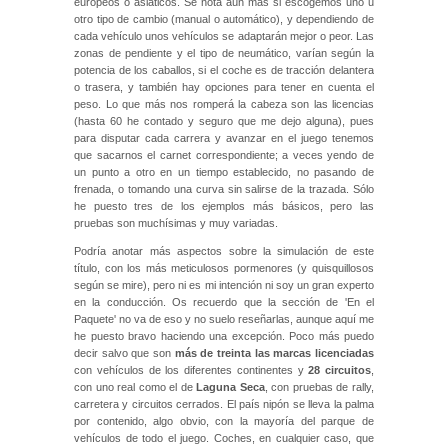
europeos o asiáticos. Se nota aún más si escogemos uno u
otro tipo de cambio (manual o automático), y dependiendo de
cada vehículo unos vehículos se adaptarán mejor o peor. Las
zonas de pendiente y el tipo de neumático, varían según la
potencia de los caballos, si el coche es de tracción delantera
o trasera, y también hay opciones para tener en cuenta el
peso. Lo que más nos romperá la cabeza son las licencias
(hasta 60 he contado y seguro que me dejo alguna), pues
para disputar cada carrera y avanzar en el juego tenemos
que sacarnos el carnet correspondiente; a veces yendo de
un punto a otro en un tiempo establecido, no pasando de
frenada, o tomando una curva sin salirse de la trazada. Sólo
he puesto tres de los ejemplos más básicos, pero las
pruebas son muchísimas y muy variadas.
Podría anotar más aspectos sobre la simulación de este
título, con los más meticulosos pormenores (y quisquillosos
según se mire), pero ni es mi intención ni soy un gran experto
en la conducción. Os recuerdo que la sección de 'En el
Paquete' no va de eso y no suelo reseñarlas, aunque aquí me
he puesto bravo haciendo una excepción. Poco más puedo
decir salvo que son
más de treinta las marcas licenciadas
con vehículos de los diferentes continentes y
28 circuitos
,
con uno real como el de
Laguna Seca
, con pruebas de rally,
carretera y circuitos cerrados. El país nipón se lleva la palma
por contenido, algo obvio, con la mayoría del parque de
vehículos de todo el juego. Coches, en cualquier caso, que