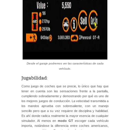
Desde el garaje podremos ver las características de cada
vehículo.
Jugabilidad
:
Como juego de coches que se precie, lo único que hay que
tener en cuenta son las sensaciones frente a la pantalla,
cumpliendo sobradamente y demostrando por qué es uno de
los mejores juegos de conducción. La velocidad transmitida a
los mandos aprueba con sobresaliente, con un manejo
sencillo pero que a su vez requiere de disciplina y habilidad.
Es ahí donde radica realmente la mayor esencia de cualquier
simulador. Al menos en
modo GT
escoger cada vehículo
importa, notándose la diferencia entre coches americanos,