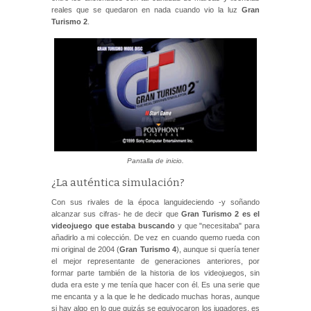
reales que se quedaron en nada cuando vio la luz
Gran
Turismo 2
.
Pantalla de inicio.
¿La auténtica simulación?
Con sus rivales de la época languideciendo -y soñando
alcanzar sus cifras- he de decir que
Gran Turismo 2 es el
videojuego que estaba buscando
y que "necesitaba" para
añadirlo a mi colección. De vez en cuando quemo rueda con
mi original de 2004 (
Gran Turismo 4
), aunque si quería tener
el mejor representante de generaciones anteriores, por
formar parte también de la historia de los videojuegos, sin
duda era este y me tenía que hacer con él. Es una serie que
me encanta y a la que le he dedicado muchas horas, aunque
si hay algo en lo que quizás se equivocaron los jugadores, es