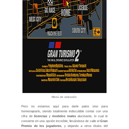
Menú de selección.
Pero no estamos aquí para darle palos sino para
homenajearlo, siendo totalmente indiscutible contar con una
cifra de
licencias
y
modelos reales
alucinante, lo cual le
convierte en una opción increíble, llevándose de calle el
Gran
Premio de los jugadores
, y dejando a otros títulos del