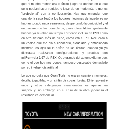
que ni mucho menos era el único juego de coches en el que
se le podían hacer reglajes y jugar de un modo más o menos
"profesional" con la configuración. Hay que entender que
cuando la saga llegó a los hogares, legiones de jugadores no
habían tocado nada semejante, despertando la curiosidad y el
entusiasmo de los consoleros, pues otros títulos igualmente
buenos ya llevaban un tiempo corriendo incluso en PSX como
en otro sistema más de nicho, como era el PC. Recuerdo a
un vecino que me dio a conocerlo, extasiado y emocionado
mientras los ojos se le salían de las órbitas, cuando yo ya
disfrutaba realizando configuraciones y pruebas con
mi
Formula 1 97
de
PSX
. Otro grande del automovilismo que,
como el que hoy nos ocupa, tampoco destacaba demasiado
por su inteligencia artificial.
Lo que no quita que Gran Turismo era en cuanto a números,
detalle, jugabilidad y un sinfín de cosas, brutal. El tiempo entre
unos y otros videojuegos mencionados es apenas un
suspiro, y sin embargo en el caso de la obra japonesa el
resultado es demencial.