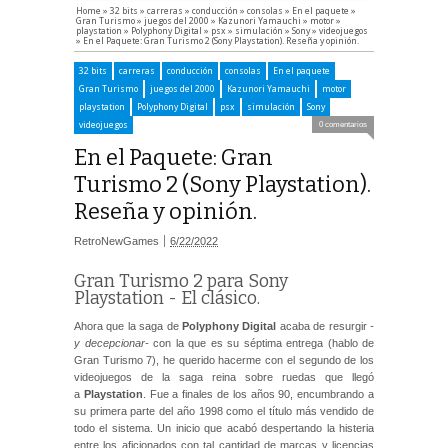
Home
»
32 bits
»
carreras
»
conducción
»
consolas
»
En el paquete
»
Gran Turismo
»
juegos del 2000
»
Kazunori Yamauchi
»
motor
»
playstation
»
Polyphony Digital
»
psx
»
simulación
»
Sony
»
videojuegos
»
En el Paquete: Gran Turismo 2 (Sony Playstation). Reseña y opinión.
32 bits
carreras
conducción
consolas
En el paquete
Gran Turismo
juegos del 2000
Kazunori Yamauchi
motor
playstation
Polyphony Digital
psx
simulación
Sony
videojuegos
0 comentarios
En el Paquete: Gran
Turismo 2 (Sony Playstation).
Reseña y opinión.
RetroNewGames
6/22/2022
Gran Turismo 2 para Sony
Playstation - El clásico.
Ahora que la saga de
Polyphony Digital
acaba de resurgir
-
y decepcionar-
con la que es su séptima entrega (hablo de
Gran Turismo 7), he querido hacerme con el segundo de los
videojuegos de la saga reina sobre ruedas que llegó
a
Playstation
. Fue a finales de los años 90, encumbrando a
su primera parte del año 1998 como el título más vendido de
todo el sistema. Un inicio que acabó despertando la histeria
entre los aficionados con tal cantidad de marcas y licencias