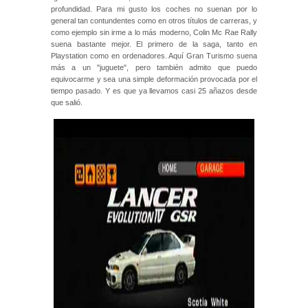
profundidad. Para mi gusto los coches no suenan por lo
general tan contundentes como en otros títulos de carreras, y
como ejemplo sin irme a lo más moderno, Colin Mc Rae Rally
suena bastante mejor. El primero de la saga, tanto en
Playstation como en ordenadores. Aquí Gran Turismo suena
más a un "juguete", pero también admito que puedo
equivocarme y sea una simple deformación provocada por el
tiempo pasado. Y es que ya llevamos casi 25 añazos desde
que salió.