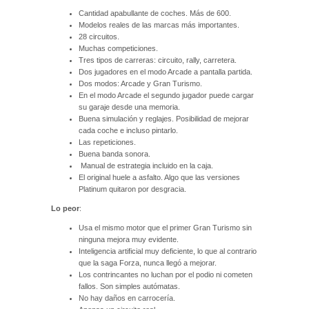
Cantidad apabullante de coches. Más de 600.
Modelos reales de las marcas más importantes.
28 circuitos.
Muchas competiciones.
Tres tipos de carreras: circuito, rally, carretera.
Dos jugadores en el modo Arcade a pantalla partida.
Dos modos: Arcade y Gran Turismo.
En el modo Arcade el segundo jugador puede cargar
su garaje desde una memoria.
Buena simulación y reglajes. Posibilidad de mejorar
cada coche e incluso pintarlo.
Las repeticiones.
Buena banda sonora.
Manual de estrategia incluido en la caja.
El original huele a asfalto. Algo que las versiones
Platinum quitaron por desgracia.
Lo peor
:
Usa el mismo motor que el primer Gran Turismo sin
ninguna mejora muy evidente.
Inteligencia artificial muy deficiente, lo que al contrario
que la saga Forza, nunca llegó a mejorar.
Los contrincantes no luchan por el podio ni cometen
fallos. Son simples autómatas.
No hay daños en carrocería.