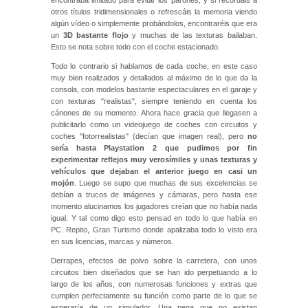
encontraba limitado para evitar los parones, y si recordáis a
otros títulos tridimensionales o refrescáis la memoria viendo
algún vídeo o simplemente probándolos, encontraréis que era
un
3D bastante flojo
y muchas de las texturas bailaban.
Esto se nota sobre todo con el coche estacionado.
Todo lo contrario si hablamos de cada coche, en este caso
muy bien realizados y detallados al máximo de lo que da la
consola, con modelos bastante espectaculares en el garaje y
con texturas "realistas", siempre teniendo en cuenta los
cánones de su momento. Ahora hace gracia que llegasen a
publicitarlo como un videojuego de coches con circuitos y
coches "fotorrealistas" (decían que imagen real), pero
no
sería hasta Playstation 2 que pudimos por fin
experimentar reflejos muy verosímiles y unas texturas y
vehículos que dejaban el anterior juego en casi un
mojón
. Luego se supo que muchas de sus excelencias se
debían a trucos de imágenes y cámaras, pero hasta ese
momento alucinamos los jugadores creían que no había nada
igual. Y tal como digo esto pensad en todo lo que había en
PC. Repito, Gran Turismo donde apalizaba todo lo visto era
en sus licencias, marcas y números.
Derrapes, efectos de polvo sobre la carretera, con unos
circuitos bien diseñados que se han ido perpetuando a lo
largo de los años, con numerosas funciones y extras que
cumplen perfectamente su función como parte de lo que se
esperaría de un simulador. Una pena que no existan