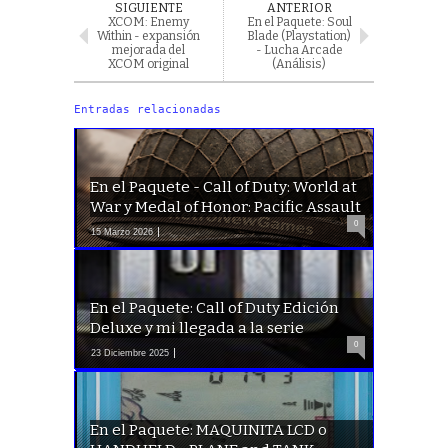
SIGUIENTE
ANTERIOR
XCOM: Enemy
En el Paquete: Soul
Within - expansión
Blade (Playstation)
mejorada del
- Lucha Arcade
XCOM original
(Análisis)
Entradas relacionadas
En el Paquete - Call of Duty: World at
War y Medal of Honor: Pacific Assault
0
15 Marzo 2026
En el Paquete: Call of Duty Edición
Deluxe y mi llegada a la serie
0
23 Diciembre 2025
En el Paquete: MAQUINITA LCD o