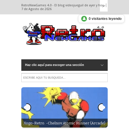
RetroNewGames 4.0 - El blog videojueguil de ayer y hoy.
7 de Agosto de 2026
👤
0 visitantes leyendo
Haz clic aquí para escoger una sección
Xogo-Retro. -Chelnov.Atomic Runner (Arcade)
Xogo - Ret