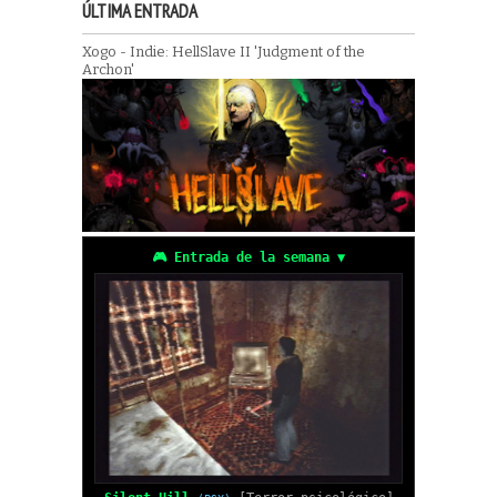
ÚLTIMA ENTRADA
Xogo - Indie: HellSlave II 'Judgment of the
Archon'
🎮 Entrada de la semana ▼