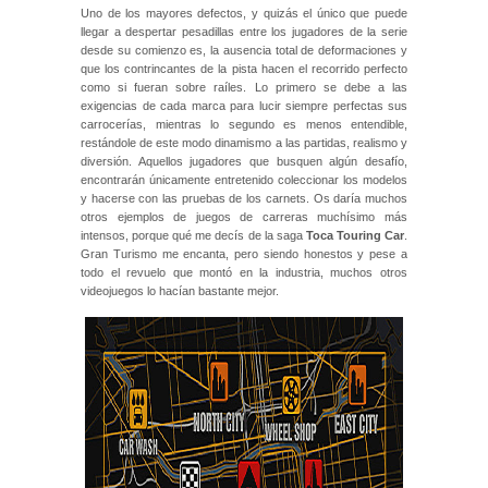
Uno de los mayores defectos, y quizás el único que puede
llegar a despertar pesadillas entre los jugadores de la serie
desde su comienzo es, la ausencia total de deformaciones y
que los contrincantes de la pista hacen el recorrido perfecto
como si fueran sobre raíles. Lo primero se debe a las
exigencias de cada marca para lucir siempre perfectas sus
carrocerías, mientras lo segundo es menos entendible,
restándole de este modo dinamismo a las partidas, realismo y
diversión. Aquellos jugadores que busquen algún desafío,
encontrarán únicamente entretenido coleccionar los modelos
y hacerse con las pruebas de los carnets. Os daría muchos
otros ejemplos de juegos de carreras muchísimo más
intensos, porque qué me decís de la saga
Toca Touring Car
.
Gran Turismo me encanta, pero siendo honestos y pese a
todo el revuelo que montó en la industria, muchos otros
videojuegos lo hacían bastante mejor.