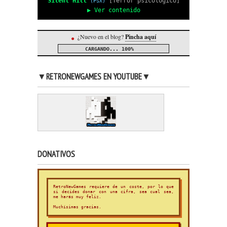
Silent Hill
[Terror psicológico]
(PSX)
▶ Ver contenido
¿Nuevo en el blog?
Pincha aquí
●
CARGANDO...
100%
▼RETRONEWGAMES EN YOUTUBE▼
DONATIVOS
RetroNewGames requiere de un coste, por lo que
si decides donar con una cifra, sea cual sea,
me harás muy feliz.
Muchísimas gracias.