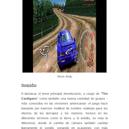
Modo Rally
Sonido
:
A destacar el tema principal introductorio, a cargo de "
The
Cardigans
" como también una buena variedad de grupos -
más conocidos en las versiones americanas- el juego hace
bastante por traernos multitud de sonidos realistas para los
efectos de los derrapes y los motores. Incluso en los
diferentes terrenos como la tierra y el asfalto, se nota la
diferencia, donde el cambio de cámara también cambia
ligeramente el sonido, sonando en ocasiones con más