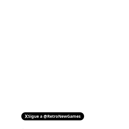
X
Sigue a @RetroNewGames