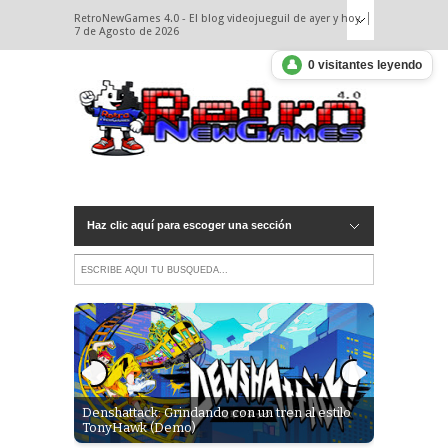
RetroNewGames 4.0 - El blog videojueguil de ayer y hoy.
7 de Agosto de 2026
👤
0 visitantes leyendo
Haz clic aquí para escoger una sección
 de una
Denshattack: Grindando con un tren al estilo
Un nuevo s
 (PC)
TonyHawk (Demo)
Death