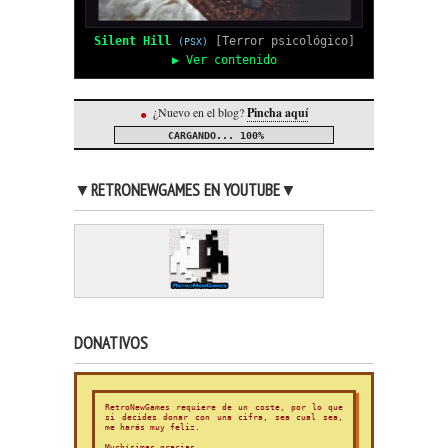
Silent Hill
[Terror psicológico]
(PSX)
▶ Ver contenido
¿Nuevo en el blog?
Pincha aquí
●
CARGANDO...
100%
▼RETRONEWGAMES EN YOUTUBE▼
DONATIVOS
RetroNewGames requiere de un coste, por lo que
si decides donar con una cifra, sea cual sea,
me harás muy feliz.
Muchísimas gracias.