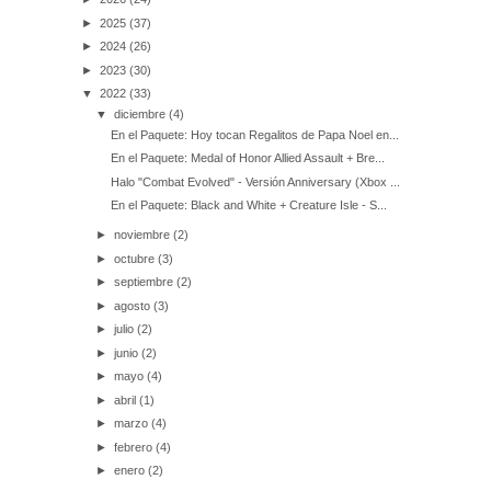
►
2025
(37)
►
2024
(26)
►
2023
(30)
▼
2022
(33)
▼
diciembre
(4)
En el Paquete: Hoy tocan Regalitos de Papa Noel en...
En el Paquete: Medal of Honor Allied Assault + Bre...
Halo "Combat Evolved" - Versión Anniversary (Xbox ...
En el Paquete: Black and White + Creature Isle - S...
►
noviembre
(2)
►
octubre
(3)
►
septiembre
(2)
►
agosto
(3)
►
julio
(2)
►
junio
(2)
►
mayo
(4)
►
abril
(1)
►
marzo
(4)
►
febrero
(4)
►
enero
(2)