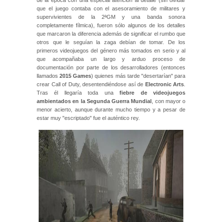
que el juego contaba con el asesoramiento de militares y
supervivientes de la 2ªGM y una banda sonora
completamente fílmica), fueron sólo algunos de los detalles
que marcaron la diferencia además de significar el rumbo que
otros que le seguían la zaga debían de tomar. De los
primeros videojuegos del género más tomados en serio y al
que acompañaba un largo y arduo proceso de
documentación por parte de los desarrolladores (entonces
llamados
2015 Games
) quienes más tarde "desertarían" para
crear Call of Duty, desentendiéndose así de
Electronic Arts
.
Tras él llegaría toda una
fiebre de videojuegos
ambientados en la Segunda Guerra Mundial
, con mayor o
menor acierto, aunque durante mucho tiempo y a pesar de
estar muy "escriptado" fue el auténtico rey.