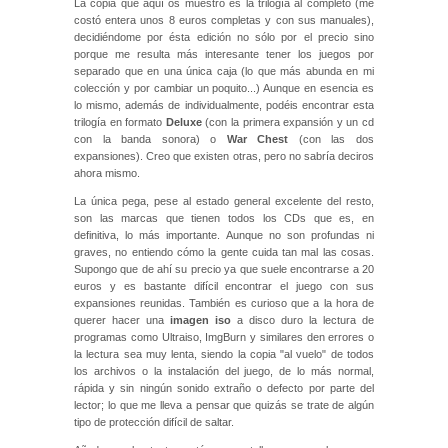
La copia que aquí os muestro es la trilogía al completo (me
costó entera unos 8 euros completas y con sus manuales),
decidiéndome por ésta edición no sólo por el precio sino
porque me resulta más interesante tener los juegos por
separado que en una única caja (lo que más abunda en mi
colección y por cambiar un poquito...) Aunque en esencia es
lo mismo, además de individualmente, podéis encontrar esta
trilogía en formato
Deluxe
(con la primera expansión y un cd
con la banda sonora) o
War Chest
(con las dos
expansiones). Creo que existen otras, pero no sabría deciros
ahora mismo.
La única pega, pese al estado general excelente del resto,
son las marcas que tienen todos los CDs que es, en
definitiva, lo más importante. Aunque no son profundas ni
graves, no entiendo cómo la gente cuida tan mal las cosas.
Supongo que de ahí su precio ya que suele encontrarse a 20
euros y es bastante difícil encontrar el juego con sus
expansiones reunidas. También es curioso que a la hora de
querer hacer una
imagen iso
a disco duro la lectura de
programas como Ultraiso, ImgBurn y similares den errores o
la lectura sea muy lenta, siendo la copia "al vuelo" de todos
los archivos o la instalación del juego, de lo más normal,
rápida y sin ningún sonido extraño o defecto por parte del
lector; lo que me lleva a pensar que quizás se trate de algún
tipo de protección difícil de saltar.