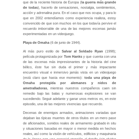
que de la reciente historia de Europa (
la guerra más grande
de todas
), hacerlo de sensaciones, nostalgia, sentimientos,
acción y adrenalina pura. En el caso que nos ocupa, y para lo
que en 2002 entendíamos como experiencia realista, estoy
convencido de que son muchos en los que todavía pervive el
recuerdo imborrable de una de las mejores escenas jamás
experimentadas en un videojuego.
Playa de Omaha
(6 de junio de 1944).
Al más puro estilo de
Salvar al Soldado Ryan
(1998);
película protagonizada por
Tom Hanks
y que cuenta con una
de las escenas más impresionantes de la historia del cine
bélico, éste fue sin duda el primer y más impactante
encuentro visual e inmersivo jamás vista en un videojuego
(está claro que hasta ese momento):
toda una playa de
Omaha protegida por alemanes y nidos de
ametralladoras
, mientras nuestros compañeros caen sin
remedio bajo las balas y numerosas explosiones se van
sucediendo. Seguir adelante y ganar unos metros es, en este
episodio, una de las mejores vivencias que recuerdo.
Decenas de enemigos armados, animaciones variadas que
dejaban las típicas muertes de otros títulos en un mero pase
de aficionados, sonidos reales de armamento grabado in situ
y situaciones basadas en mayor o menor medida en hechos
reales, así como la visión de vehículos, edificios y maquinaria
de la época con una especial atención al detalle (sin olvidar