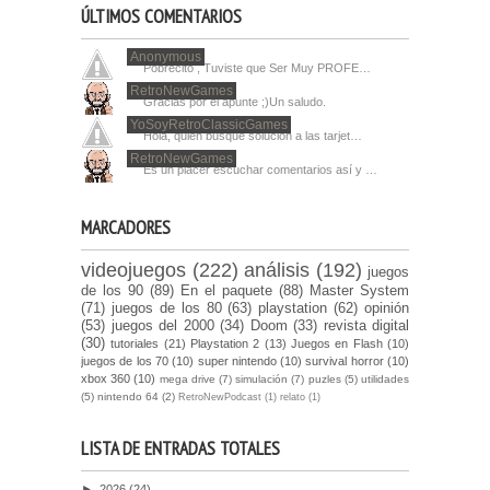
ÚLTIMOS COMENTARIOS
Anonymous
Pobrecito , Tuviste que Ser Muy PROFE…
RetroNewGames
Gracias por el apunte ;)Un saludo.
YoSoyRetroClassicGames
Hola, quien busque solucion a las tarjet…
RetroNewGames
Es un placer escuchar comentarios así y …
MARCADORES
videojuegos
(222)
análisis
(192)
juegos
de los 90
(89)
En el paquete
(88)
Master System
(71)
juegos de los 80
(63)
playstation
(62)
opinión
(53)
juegos del 2000
(34)
Doom
(33)
revista digital
(30)
tutoriales
(21)
Playstation 2
(13)
Juegos en Flash
(10)
juegos de los 70
(10)
super nintendo
(10)
survival horror
(10)
xbox 360
(10)
mega drive
(7)
simulación
(7)
puzles
(5)
utilidades
(5)
nintendo 64
(2)
RetroNewPodcast
(1)
relato
(1)
LISTA DE ENTRADAS TOTALES
►
2026
(24)