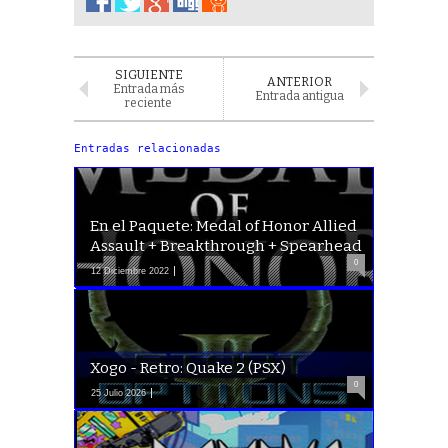
SIGUIENTE
ANTERIOR
Entrada más
Entrada antigua
reciente
Entradas relacionadas
En el Paquete: Medal of Honor Allied
Assault + Breakthrough + Spearhead
0
12 Diciembre 2022
Xogo - Retro: Quake 2 (PSX)
0
25 Julio 2026