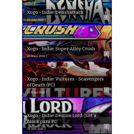
Xogo - Indie: Denshattack
0
15 Julio 2026
Xogo - Indie: Super Alloy Crush
0
25 Mayo 2026
Xogo - Indie: Vultures - Scavengers
of Death (PC)
0
12 Mayo 2026
Xogo - Indie: Demon Lord: Just a
Block para PC
0
29 Abril 2026