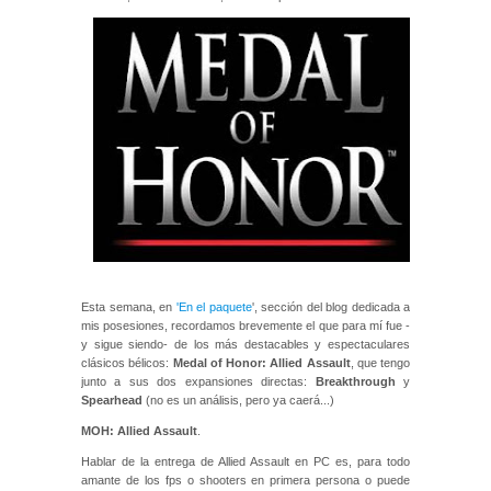
Esta semana, en
'En el paquete
', sección del blog dedicada a
mis posesiones, recordamos brevemente el que para mí fue -
y sigue siendo- de los más destacables y espectaculares
clásicos bélicos:
Medal of Honor: Allied Assault
, que tengo
junto a sus dos expansiones directas:
Breakthrough
y
Spearhead
(no es un análisis, pero ya caerá...)
MOH: Allied Assault
.
Hablar de la entrega de Allied Assault en PC es, para todo
amante de los fps o shooters en primera persona o puede