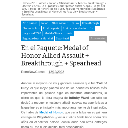
Home
»
2015 Games
»
acción
»
Allied Assault
»
bélico
»
Breakthrough
»
Electronic Arts
»
En el paquete
»
first person shooter
»
fps
»
juegos del
2000
»
Medal of Honor
»
nazis
»
Segunda Guerra Mundial
»
Spearhead
»
En el Paquete: Medal of Honor Allied Assault + Breakthrough +
Spearhead
2015 Games
acción
Allied Assault
bélico
Breakthrough
Electronic Arts
En el paquete
first person shooter
fps
juegos del 2000
Medal of Honor
nazis
Segunda Guerra Mundial
Spearhead
0 comentarios
En el Paquete: Medal of
Honor Allied Assault +
Breakthrough + Spearhead
RetroNewGames
12/12/2022
Aunque la mayoría de los jugadores asumen que fue '
Call of
Duty'
el que mejor plasmó uno de los conflictos bélicos más
importantes del pasado siglo en nuestros ordenadores, lo
cierto es que la obra magna de
Infinity Ward
tan sólo se
dedicó a recoger el testigo y añadir nuevas características a
la que fue su principal y más importante fuente de inspiración.
Os hablo de
Medal of Honor
, que vería la luz en su primera
entrega en
Playstation
-y de la cual os hablé hace ahora dos
años en el anterior enlace-
continuando con otras entregas
hasta su, me duele decirlo, total desaparición...