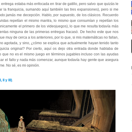
entrega estaba más enfocada en tirar de gatillo, pero salvo que quizás le
r la franquicia, sumando aquí también las tres expansiones), pero si me
ondo jamás me decepción. Hablo, por supuesto, de los clásicos. Recuerdo
istas repetían el mismo mantra, lo mismo que consumían y repetían los
nicamente el primero de los videojuegos), lo que me resulta todavía más
entas ninguna de las primeras entregas fracasó. De hecho este que nos
e muy de cerca a los anteriores, por lo que, si mis matemáticas no fallan,
o agotada, y sino, ¿cómo se explica que actualmente hayan tenido tanto
nquicia original? Por cierto, aquí os dejo otra entrada donde hablaba de
o que no es el mismo juego en términos jugables incluso con las ayudas
ar el fallo y nada más comenzar, aunque todavía hay gente que asegura
rme. No sé, es mi opinión.
I y III)
.