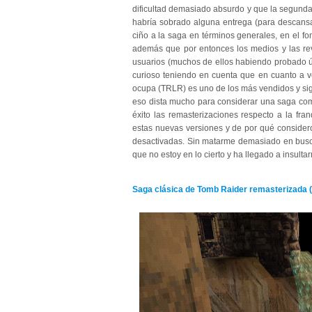
dificultad demasiado absurdo y que la segunda 
habría sobrado alguna entrega (para descansa
ciño a la saga en términos generales, en el f
además que por entonces los medios y las rev
usuarios (muchos de ellos habiendo probado ú
curioso teniendo en cuenta que en cuanto a v
ocupa (TRLR) es uno de los más vendidos y sigu
eso dista mucho para considerar una saga com
éxito las remasterizaciones respecto a la fra
estas nuevas versiones y de por qué consider
desactivadas. Sin matarme demasiado en busc
que no estoy en lo cierto y ha llegado a insulta
Saga clásica de Tomb Raider remasterizada (I, I