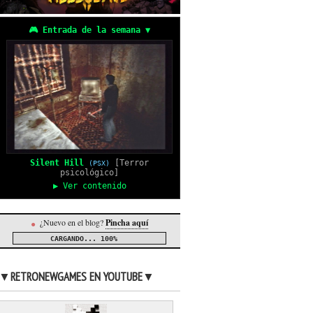
🎮 Entrada de la semana ▼
Silent Hill
[Terror
(PSX)
psicológico]
▶ Ver contenido
¿Nuevo en el blog?
Pincha aquí
●
CARGANDO...
100%
▼RETRONEWGAMES EN YOUTUBE▼