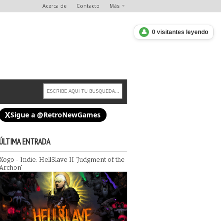
Acerca de
Contacto
Más
👤
0 visitantes leyendo
X
Sigue a @RetroNewGames
ÚLTIMA ENTRADA
Xogo - Indie: HellSlave II 'Judgment of the
 Nochebuena, o lo que
Archon'
Vacaciones--