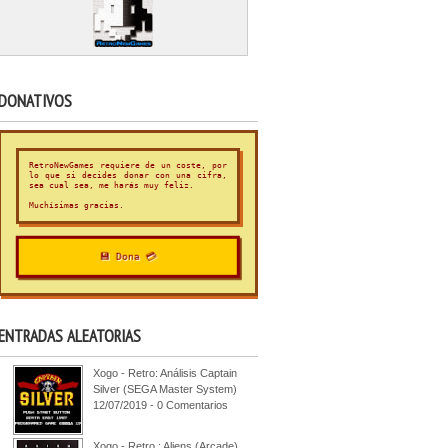
DONATIVOS
RetroNewGames requiere de un coste, por
lo que si decides donar con una cifra,
sea cual sea, me harás muy feliz.
Muchísimas gracias.
💾 Dona 💳
ENTRADAS ALEATORIAS
Xogo - Retro: Análisis Captain
Silver (SEGA Master System)
12/07/2019 - 0 Comentarios
Xogo - Retro : Aliens (Arcade)