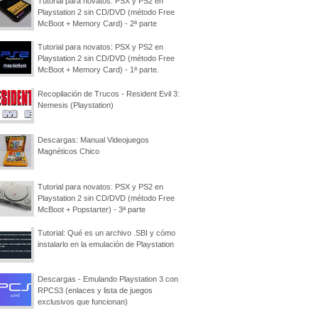
Tutorial para novatos: PSX y PS2 en
Playstation 2 sin CD/DVD (método Free
McBoot + Memory Card) - 2ª parte
Tutorial para novatos: PSX y PS2 en
Playstation 2 sin CD/DVD (método Free
McBoot + Memory Card) - 1ª parte.
Recopilación de Trucos - Resident Evil 3:
Nemesis (Playstation)
Descargas: Manual Videojuegos
Magnéticos Chico
Tutorial para novatos: PSX y PS2 en
Playstation 2 sin CD/DVD (método Free
McBoot + Popstarter) - 3ª parte
Tutorial: Qué es un archivo .SBI y cómo
instalarlo en la emulación de Playstation
Descargas - Emulando Playstation 3 con
RPCS3 (enlaces y lista de juegos
exclusivos que funcionan)