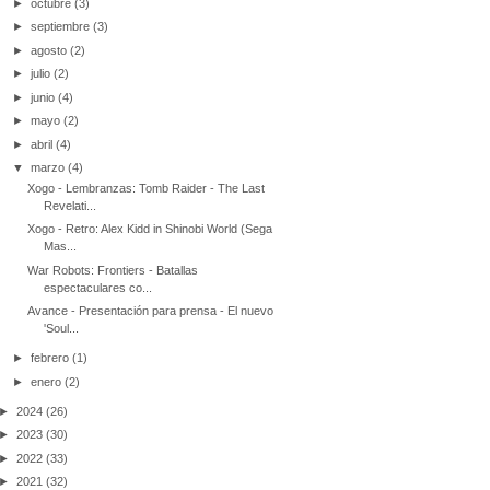
►
octubre
(3)
►
septiembre
(3)
►
agosto
(2)
►
julio
(2)
►
junio
(4)
►
mayo
(2)
►
abril
(4)
▼
marzo
(4)
Xogo - Lembranzas: Tomb Raider - The Last
Revelati...
Xogo - Retro: Alex Kidd in Shinobi World (Sega
Mas...
War Robots: Frontiers - Batallas
espectaculares co...
Avance - Presentación para prensa - El nuevo
'Soul...
►
febrero
(1)
►
enero
(2)
►
2024
(26)
►
2023
(30)
►
2022
(33)
►
2021
(32)