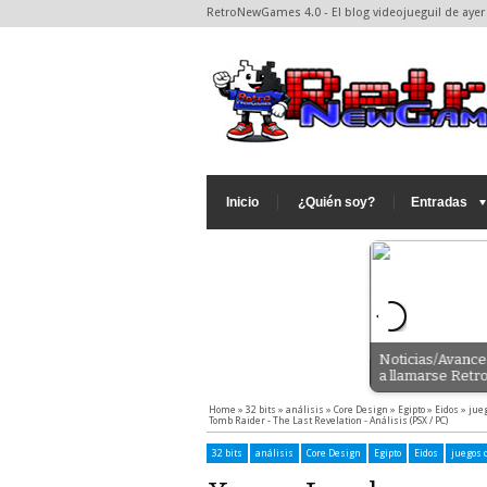
RetroNewGames 4.0 - El blog videojueguil de ayer 
Inicio
¿Quién soy?
Entradas
Noticias/Avance
l DLC: Un timo
a llamarse Ret
Home
»
32 bits
»
análisis
»
Core Design
»
Egipto
»
Eidos
»
jueg
Tomb Raider - The Last Revelation - Análisis (PSX / PC)
32 bits
análisis
Core Design
Egipto
Eidos
juegos d