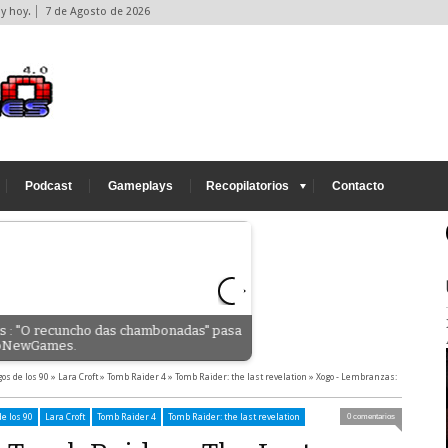
y hoy.
7 de Agosto de 2026
Podcast
Gameplays
Recopilatorios
Contacto
s : "O recuncho das chambonadas" pasa
Que paséis una buena cena de
roNewGames.
sea...
os de los 90
»
Lara Croft
»
Tomb Raider 4
»
Tomb Raider: the last revelation
»
Xogo - Lembranzas:
e los 90
Lara Croft
Tomb Raider 4
Tomb Raider: the last revelation
0 comentarios