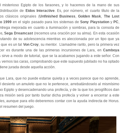
l misterioso Egipto de los faraones, y lo hacemos de la mano de sus
distribución de
Eidos Interactive
. Es, por número, el cuarto título de la
s clásicos originales (
Unfinished Business
,
Golden Mask
,
The Lost
o 1999
en el siglo pasado para los sistemas de
Sony Playstation
y
PC
,
ntrega mejorada en cuanto a iluminación y sombras, para la consola de
os,
Sega Dreamcast
(recemos una oración por su alma)
. En esta ocasión
sfrutando de su adolescencia mientras es aleccionada por un tipo que ya
 que es un tal
Von Croy
, su mentor. Llamadme rarito, pero la primera vez
cer es durante una de las primeras incursiones de Lara, en
Camboya
 sirve a modo de tutorial, que se la acabamos jugando a este señor. Con
 a vernos las caras, comprobando que este supuesto jubilado no ha optado
 tiene jurada desde aquella acción.
 que Lara, que no puede estarse quieta y a veces parece que no aprende,
el desierto un amuleto que no le pertenece, arrebatándoselo al mismísimo
o Egipto y desencadenando una profecía, y de la que los jeroglíficos dan
ra misión será por tanto burlar dicha profecía y volver a encerrar a este
des, aunque para ello deberemos contar con la ayuda indirecta de Horus.
el resumen del juego.