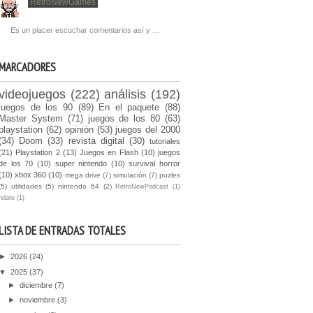
RetroNewGames
Es un placer escuchar comentarios así y …
MARCADORES
videojuegos
(222)
análisis
(192)
juegos de los 90
(89)
En el paquete
(88)
Master System
(71)
juegos de los 80
(63)
playstation
(62)
opinión
(53)
juegos del 2000
(34)
Doom
(33)
revista digital
(30)
tutoriales
(21)
Playstation 2
(13)
Juegos en Flash
(10)
juegos
de los 70
(10)
super nintendo
(10)
survival horror
(10)
xbox 360
(10)
mega drive
(7)
simulación
(7)
puzles
(5)
utilidades
(5)
nintendo 64
(2)
RetroNewPodcast
(1)
relato
(1)
LISTA DE ENTRADAS TOTALES
►
2026
(24)
▼
2025
(37)
►
diciembre
(7)
►
noviembre
(3)