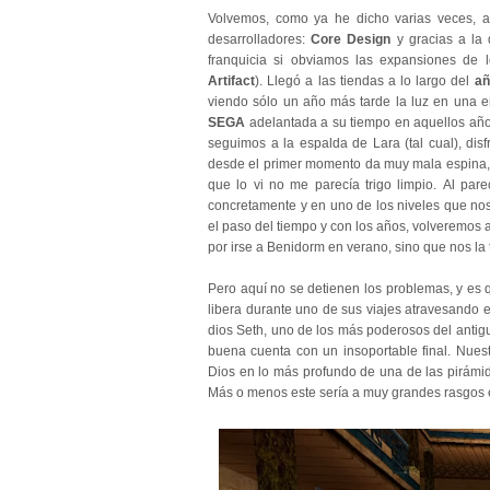
Volvemos, como ya he dicho varias veces, a
desarrolladores:
Core Design
y gracias a la 
franquicia si obviamos las expansiones de lo
Artifact
). Llegó a las tiendas a lo largo del
añ
viendo sólo un año más tarde la luz en una e
SEGA
adelantada a su tiempo en aquellos añ
seguimos a la espalda de Lara (tal cual), di
desde el primer momento da muy mala espina,
que lo vi no me parecía trigo limpio.
Al pare
concretamente y en uno de los niveles que nos
el paso del tiempo y con los años, volveremos
por irse a Benidorm en verano, sino que nos la
Pero aquí no se detienen los problemas, y es
libera durante uno de sus viajes atravesando 
dios Seth, uno de los más poderosos del antigu
buena cuenta con un insoportable final.
Nuest
Dios en lo más profundo de una de las pirámi
Más o menos este sería a muy grandes rasgos 