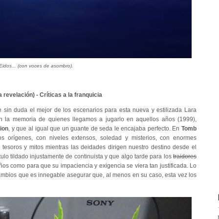
idos... (con voces de asombro).
 revelación) - Críticas a la franquicia
e sin duda el mejor de los escenarios para esta nueva y estilizada Lara
n la memoria de quienes llegamos a jugarlo en aquellos años (1999),
ion
, y que al igual que un guante de seda le encajaba perfecto. En
Tomb
os orígenes, con niveles extensos, soledad y misterios, con enormes
tesoros y mitos mientras las deidades dirigen nuestro destino desde el
ítulo tildado injustamente de continuista y que algo tarde para los
traidores
os como para que su impaciencia y exigencia se viera tan justificada. Lo
cambios que es innegable asegurar que, al menos en su caso, esta vez los