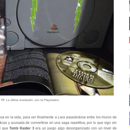
 TR: La última revelación, con mi Playstation.
sa en la vida, para ver finalmente a Lara paseándose entre los muros de
ticas y acusada de convertirse en una saga repetitiva, por lo que sigo sin
ad que
Tomb Raider 3
era un juego algo desorganizado con un nivel de