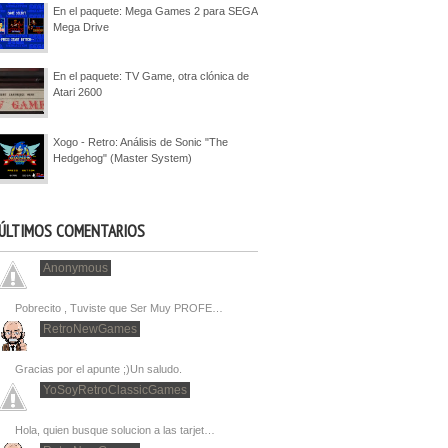
En el paquete: Mega Games 2 para SEGA
Mega Drive
En el paquete: TV Game, otra clónica de
Atari 2600
Xogo - Retro: Análisis de Sonic "The
Hedgehog" (Master System)
ÚLTIMOS COMENTARIOS
Anonymous
Pobrecito , Tuviste que Ser Muy PROFE…
RetroNewGames
Gracias por el apunte ;)Un saludo.
YoSoyRetroClassicGames
Hola, quien busque solucion a las tarjet…