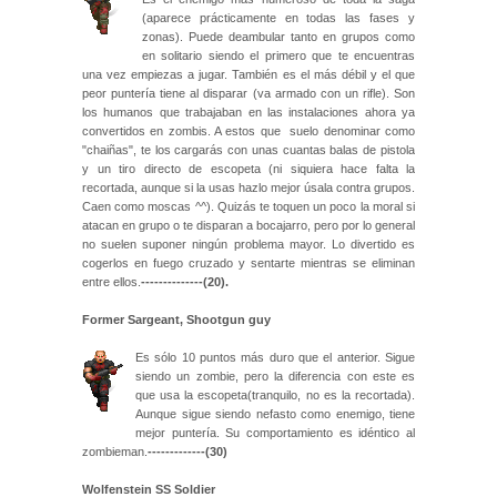
(aparece prácticamente en todas las fases y
zonas). Puede deambular tanto en grupos como
en solitario siendo el primero que te encuentras
una vez empiezas a jugar. También es el más débil y el que
peor puntería tiene al disparar (va armado con un rifle). Son
los humanos que trabajaban en las instalaciones ahora ya
convertidos en zombis. A estos que suelo denominar como
"chaiñas"
,
te los cargarás con unas cuantas balas de pistola
y un tiro directo de escopeta (ni siquiera hace falta la
recortada, aunque si la usas hazlo mejor úsala contra grupos.
Caen como moscas ^^). Quizás te toquen un poco la moral si
atacan en grupo o te disparan a bocajarro, pero por lo general
no suelen suponer ningún problema mayor. Lo divertido es
cogerlos en fuego cruzado y sentarte mientras se eliminan
entre ellos.
--------------(20)
.
Former Sargeant, Shootgun guy
Es sólo 10 puntos más duro que el anterior. Sigue
siendo un zombie, pero la diferencia con este es
que usa la escopeta(tranquilo, no es la recortada).
Aunque sigue siendo nefasto como enemigo, tiene
mejor puntería. Su comportamiento es idéntico al
zombieman.
-------------(30)
Wolfenstein SS Soldier