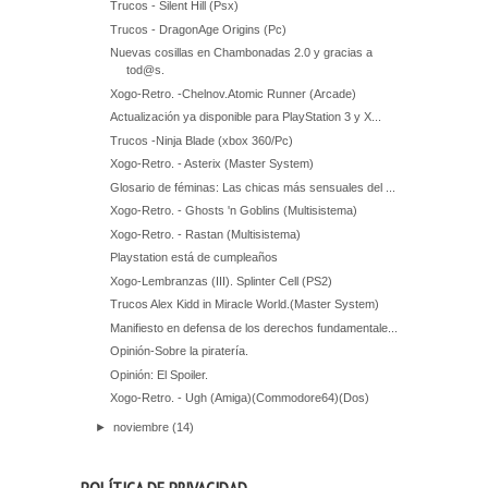
Trucos - Silent Hill (Psx)
Trucos - DragonAge Origins (Pc)
Nuevas cosillas en Chambonadas 2.0 y gracias a
tod@s.
Xogo-Retro. -Chelnov.Atomic Runner (Arcade)
Actualización ya disponible para PlayStation 3 y X...
Trucos -Ninja Blade (xbox 360/Pc)
Xogo-Retro. - Asterix (Master System)
Glosario de féminas: Las chicas más sensuales del ...
Xogo-Retro. - Ghosts 'n Goblins (Multisistema)
Xogo-Retro. - Rastan (Multisistema)
Playstation está de cumpleaños
Xogo-Lembranzas (III). Splinter Cell (PS2)
Trucos Alex Kidd in Miracle World.(Master System)
Manifiesto en defensa de los derechos fundamentale...
Opinión-Sobre la piratería.
Opinión: El Spoiler.
Xogo-Retro. - Ugh (Amiga)(Commodore64)(Dos)
►
noviembre
(14)