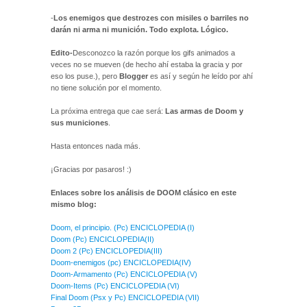
-
Los enemigos que destrozes con misiles o barriles no
darán ni arma ni munición. Todo explota. Lógico.
Edito-
Desconozco la razón porque los gifs animados a
veces no se mueven (de hecho ahí estaba la gracia y por
eso los puse.), pero
Blogger
es así y según he leído por ahí
no tiene solución por el momento.
La próxima entrega que cae será:
Las armas de Doom y
sus municiones
.
Hasta entonces nada más.
¡Gracias por pasaros! :)
Enlaces sobre los análisis de DOOM clásico en este
mismo blog:
Doom, el principio. (Pc) ENCICLOPEDIA (I)
Doom (Pc) ENCICLOPEDIA(II)
Doom 2 (Pc) ENCICLOPEDIA(III)
Doom-enemigos (pc) ENCICLOPEDIA(IV)
Doom-Armamento (Pc) ENCICLOPEDIA (V)
Doom-Items (Pc) ENCICLOPEDIA (VI)
Final Doom (Psx y Pc) ENCICLOPEDIA (VII)