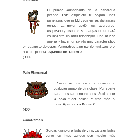
El primer componente de la caballería
pesada. Este esqueleto te pegará unos
puñetazos que ni M.Tyson en las distancias
cortas. La mejor opción es: acercarse,
esquivarlo y disparar. Si te alejas lo que hará
es lanzarte un misil teledirigido. Dan mucha
guerra y hacen un sonido muy característico
en cuanto te detectan. Vulnerables a un par de misilazos o el
rifle de plasma.
Aparece en Doom 2
.--------------------------
(300)
Pain Elemental
Suelen meterse en la retaguardia de
cualquier grupo de otra clase. Por suerte
para tí, es raro encontrarlos. Sueltan por
la boca "Lost souls". Y tres más al
morir.
Aparece en Doom 2
.----------------
(400)
CacoDemon
Gordas como una bota de vino. Lanzan bolas
como los Imps aunque son mucho más