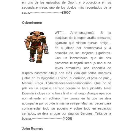
en uno de los episodios de Doom, y proporciona en su
segunda entrega, uno de los duelos más recordados de la
saga.---------------------------
(3000)
Cyberdemon
WTF!!!. Arremecaghená!! Si te
quejabas de la super araña pensante,
agarrate que vienen curvas amigo...
Es el jefazo por antonomasia y la
pesadilla de los mejores jugadores.
Con un lanzamisiles que de dos
plomazos te dejará seco (o uno si no
llevas armadura), una cadencia de
disparo bastante alta y con más vida que todos nosotros
juntos en multijugador. El bicho, el cornudo, el pata de palo.,
Manuel Fraga. Cyberdeeeeeeeeeeemooonnnn. Que no te
pille en un espacio cerrado porque te hará picadillo. Final
Doom lo incluye como boss final en el juego. Aunque aparece
normalmente en solitario, hay zonas en la que se deja
acompañar por otro de la misma estirpe. Muchas veces para
contrarrestar todo su poderío y sobre todo en espacios
cerrados, se deja arropar por algunos Barones. Telita de la
buena.--------------------------
(4000)
John Romero