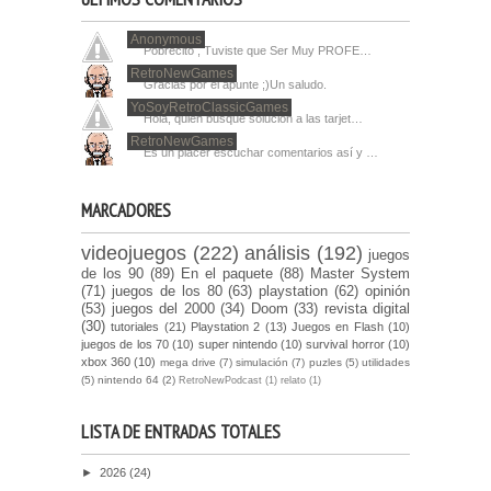
Anonymous
Pobrecito , Tuviste que Ser Muy PROFE…
RetroNewGames
Gracias por el apunte ;)Un saludo.
YoSoyRetroClassicGames
Hola, quien busque solucion a las tarjet…
RetroNewGames
Es un placer escuchar comentarios así y …
MARCADORES
videojuegos
(222)
análisis
(192)
juegos
de los 90
(89)
En el paquete
(88)
Master System
(71)
juegos de los 80
(63)
playstation
(62)
opinión
(53)
juegos del 2000
(34)
Doom
(33)
revista digital
(30)
tutoriales
(21)
Playstation 2
(13)
Juegos en Flash
(10)
juegos de los 70
(10)
super nintendo
(10)
survival horror
(10)
xbox 360
(10)
mega drive
(7)
simulación
(7)
puzles
(5)
utilidades
(5)
nintendo 64
(2)
RetroNewPodcast
(1)
relato
(1)
LISTA DE ENTRADAS TOTALES
►
2026
(24)