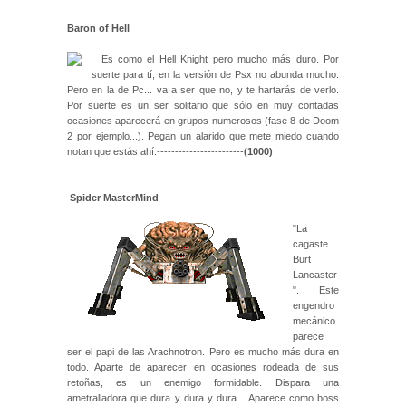
Baron of Hell
Es como el Hell Knight pero mucho más duro. Por
suerte para tí, en la versión de Psx no abunda mucho.
Pero en la de Pc... va a ser que no, y te hartarás de verlo.
Por suerte es un ser solitario que sólo en muy contadas
ocasiones aparecerá en grupos numerosos (fase 8 de Doom
2 por ejemplo...). Pegan un alarido que mete miedo cuando
notan que estás ahí.------------------------
(1000)
Spider MasterMind
"La
cagaste
Burt
Lancaster
"
. Este
engendro
mecánico
parece
ser el papi de las Arachnotron. Pero es mucho más dura en
todo. Aparte de aparecer en ocasiones rodeada de sus
retoñas, es un enemigo formidable. Dispara una
ametralladora que dura y dura y dura... Aparece como boss