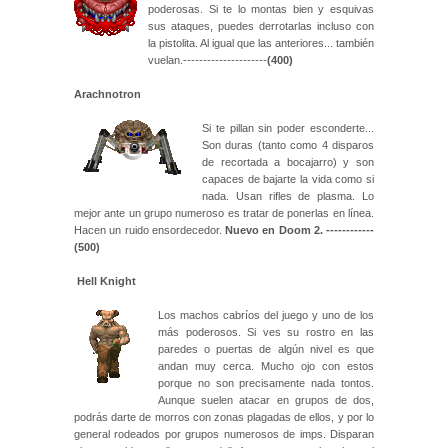
poderosas. Si te lo montas bien y esquivas
sus ataques, puedes derrotarlas incluso con
la pistolita. Al igual que las anteriores... también
vuelan.---------------------
(400)
Arachnotron
Si te pillan sin poder esconderte...
Son duras (tanto como 4 disparos
de recortada a bocajarro) y son
capaces de bajarte la vida como si
nada. Usan rifles de plasma. Lo
mejor ante un grupo numeroso es tratar de ponerlas en línea.
Hacen un ruido ensordecedor.
Nuevo en Doom 2. ------------
(500)
Hell Knight
Los machos cabríos del juego y uno de los
más poderosos. Si ves su rostro en las
paredes o puertas de algún nivel es que
andan muy cerca. Mucho ojo con estos
porque no son precisamente nada tontos.
Aunque suelen atacar en grupos de dos,
podrás darte de morros con zonas plagadas de ellos, y por lo
general rodeados por grupos numerosos de imps. Disparan