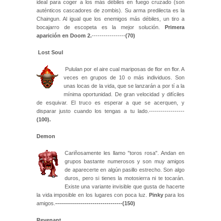
ideal para coger a los más débiles en fuego cruzado (son
auténticos cascadores de zombis). Su arma predilecta es la
Chaingun. Al igual que los enemigos más débiles, un tiro a
bocajarro de escopeta es la mejor solución.
Primera
aparición en Doom 2.
-----------------
(70)
Lost Soul
Pululan por el aire cual mariposas de flor en flor. A
veces en grupos de 10 o más individuos. Son
unas locas de la vida, que se lanzarán a por tí a la
mínima oportunidad. De gran velocidad y difíciles
de esquivar. El truco es esperar a que se acerquen, y
disparar justo cuando los tengas a tu lado.------------------
(100).
Demon
Cariñosamente les llamo "toros rosa". Andan en
grupos bastante numerosos y son muy amigos
de aparecerte en algún pasillo estrecho. Son algo
duros, pero si tienes la motosierra ni te tocarán.
Existe una variante invisible que gusta de hacerte
la vida imposible en los lugares con poca luz.
P
inky
para los
amigos.
----------------------------------
(150)
Revenant