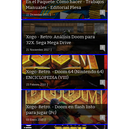
En el Paquete: Cómo hacer - Trabajos
Manuales - Editorial Plesa
0
22 Diciembre 2021
Xogo - Retro: Análisis Doom para
32X. Sega Mega Drive
0
21 Noviembre 2017
Xogo-Retro. - Doom 64 (Nintendo 64)
ENCICLOPEDIA (VIII)
2
23 Febrero 2010
Xogo-Retro. - Doom en flash listo
para jugar (Pc)
0
03 Enero 2010