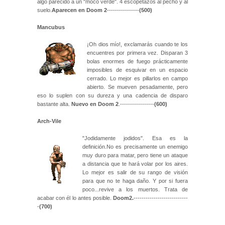
algo parecido a un "moco verde". 4 escopetazos al pecho y al
suelo.
Aparecen en Doom 2
----------------
(500)
Mancubus
¡Oh dios mío!, exclamarás cuando te los
encuentres por primera vez. Disparan 3
bolas enormes de fuego prácticamente
imposibles de esquivar en un espacio
cerrado. Lo mejor es pillarlos en campo
abierto. Se mueven pesadamente, pero
eso lo suplen con su dureza y una cadencia de disparo
bastante alta.
Nuevo en Doom 2
.-----------------
(600)
Arch-Vile
"Jodidamente jodidos". Esa es la
definición.No es precisamente un enemigo
muy duro para matar, pero tiene un ataque
a distancia que te hará volar por los aires.
Lo mejor es salir de su rango de visión
para que no te haga daño. Y por si fuera
poco...revive a los muertos. Trata de
acabar con él lo antes posible.
Doom2.
---------------------------
-
(700)