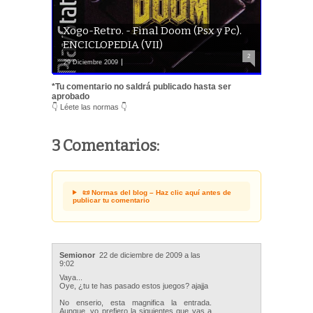
Xogo-Retro. - Final Doom (Psx y Pc).
ENCICLOPEDIA (VII)
2
29 Diciembre 2009
*Tu comentario no saldrá publicado hasta ser
aprobado
👇 Léete las normas 👇
3 Comentarios:
📜 Normas del blog – Haz clic aquí antes de
publicar tu comentario
Semionor
22 de diciembre de 2009 a las
9:02
Vaya...
Oye, ¿tu te has pasado estos juegos? ajajja
No enserio, esta magnifica la entrada.
Aunque, yo prefiero la siguientes que vas a