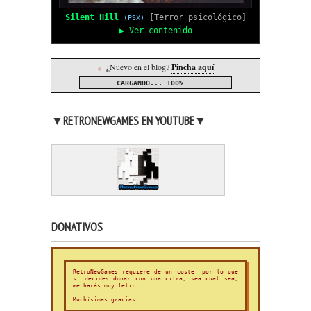
Silent Hill
[Terror psicológico]
(PSX)
▶ Ver contenido
¿Nuevo en el blog?
Pincha aquí
●
CARGANDO...
100%
▼RETRONEWGAMES EN YOUTUBE▼
DONATIVOS
RetroNewGames requiere de un coste, por lo que
si decides donar con una cifra, sea cual sea,
me harás muy feliz.
Muchísimas gracias.