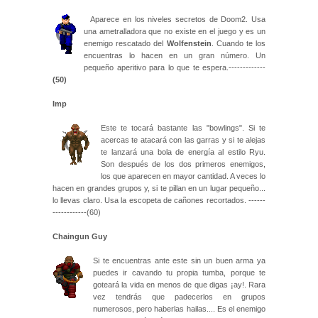
Aparece en los niveles secretos de Doom2. Usa
una ametralladora que no existe en el juego y es un
enemigo rescatado del
Wolfenstein
. Cuando te los
encuentras lo hacen en un gran número. Un
pequeño aperitivo para lo que te espera.-------------
(50)
Imp
Este te tocará bastante las "bowlings"
.
Si te
acercas te atacará con las garras y si te alejas
te lanzará una bola de energía al estilo Ryu.
Son después de los dos primeros enemigos,
los que aparecen en mayor cantidad. A veces lo
hacen en grandes grupos y, si te pillan en un lugar pequeño...
lo llevas claro. Usa la escopeta de cañones recortados. ------
------------
(60)
Chaingun Guy
Si te encuentras ante este sin un buen arma ya
puedes ir cavando tu propia tumba, porque te
goteará la vida en menos de que digas ¡ay!. Rara
vez tendrás que padecerlos en grupos
numerosos, pero haberlas hailas.... Es el enemigo