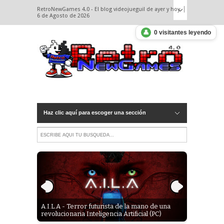
RetroNewGames 4.0 - El blog videojueguil de ayer y hoy.
6 de Agosto de 2026
👤
0 visitantes leyendo
Haz clic aquí para escoger una sección
World
s
A.I.L.A - Terror futurista de la mano de una
Xogo - Lem
ores
revolucionaria Inteligencia Artificial (PC)
Revelation 