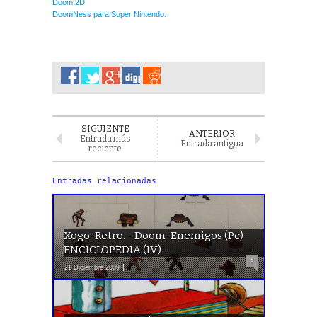
Doom 2D
DoomNess para Super Nintendo.
SIGUIENTE
ANTERIOR
Entrada más
Entrada antigua
reciente
Entradas relacionadas
Xogo-Retro. - Doom-Enemigos (Pc)
ENCICLOPEDIA (IV)
3
21 Diciembre 2009