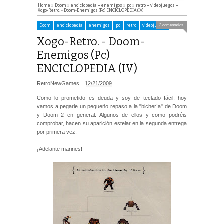
Home
»
Doom
»
enciclopedia
»
enemigos
»
pc
»
retro
»
videojuegos
»
Xogo-Retro. - Doom-Enemigos (Pc) ENCICLOPEDIA (IV)
Doom
enciclopedia
enemigos
pc
retro
videojuegos
3 comentarios
Xogo-Retro. - Doom-
Enemigos (Pc)
ENCICLOPEDIA (IV)
RetroNewGames
12/21/2009
Como lo prometido es deuda y soy de teclado fácil, hoy
vamos a pegarle un pequeño repaso a la "bichería" de Doom
y Doom 2 en general. Algunos de ellos y como podréis
comprobar, hacen su aparición estelar en la segunda entrega
por primera vez.
¡Adelante marines!