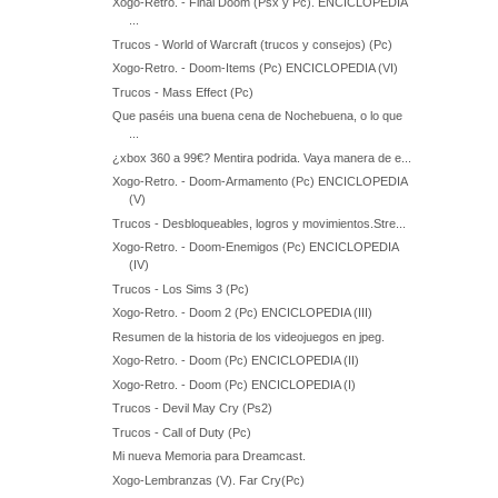
Xogo-Retro. - Final Doom (Psx y Pc). ENCICLOPEDIA
...
Trucos - World of Warcraft (trucos y consejos) (Pc)
Xogo-Retro. - Doom-Items (Pc) ENCICLOPEDIA (VI)
Trucos - Mass Effect (Pc)
Que paséis una buena cena de Nochebuena, o lo que
...
¿xbox 360 a 99€? Mentira podrida. Vaya manera de e...
Xogo-Retro. - Doom-Armamento (Pc) ENCICLOPEDIA
(V)
Trucos - Desbloqueables, logros y movimientos.Stre...
Xogo-Retro. - Doom-Enemigos (Pc) ENCICLOPEDIA
(IV)
Trucos - Los Sims 3 (Pc)
Xogo-Retro. - Doom 2 (Pc) ENCICLOPEDIA (III)
Resumen de la historia de los videojuegos en jpeg.
Xogo-Retro. - Doom (Pc) ENCICLOPEDIA (II)
Xogo-Retro. - Doom (Pc) ENCICLOPEDIA (I)
Trucos - Devil May Cry (Ps2)
Trucos - Call of Duty (Pc)
Mi nueva Memoria para Dreamcast.
Xogo-Lembranzas (V). Far Cry(Pc)