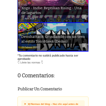
Xogo - Indie: Reptilian Rising - Una
de lagartos
0
22 Abril 2026
Denshattack: Grindando con un tren
al estilo TonyHawk (Demo)
0
23 Febrero 2026
*Tu comentario no saldrá publicado hasta ser
aprobado
👇 Léete las normas 👇
0 Comentarios:
Publicar Un Comentario
📜 Normas del blog – Haz clic aquí antes de