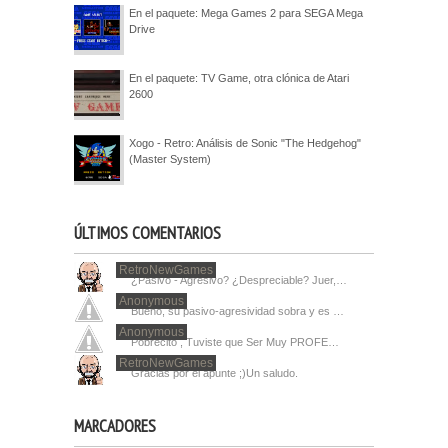
En el paquete: Mega Games 2 para SEGA Mega
Drive
En el paquete: TV Game, otra clónica de Atari
2600
Xogo - Retro: Análisis de Sonic "The Hedgehog"
(Master System)
ÚLTIMOS COMENTARIOS
RetroNewGames
¿Pasivo - Agresivo? ¿Despreciable? Juer,…
Anonymous
Bueno, su pasivo-agresividad sobra y es …
Anonymous
Pobrecito , Tuviste que Ser Muy PROFE…
RetroNewGames
Gracias por el apunte ;)Un saludo.
MARCADORES