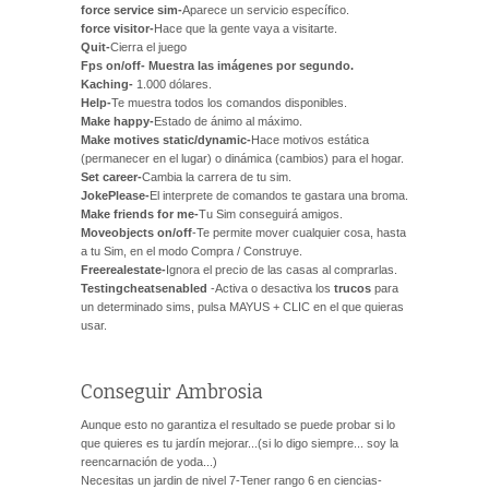
force service sim-
Aparece un servicio específico.
force visitor-
Hace que la gente vaya a visitarte.
Quit-
Cierra el juego
Fps on/off- Muestra las imágenes por segundo.
Kaching-
1.000 dólares.
Help-
Te muestra todos los comandos disponibles.
Make happy-
Estado de ánimo al máximo.
Make motives static/dynamic-
Hace motivos estática
(permanecer en el lugar) o dinámica (cambios) para el hogar.
Set career-
Cambia la carrera de tu sim.
JokePlease-
El interprete de comandos te gastara una broma.
Make friends for me-
Tu Sim conseguirá amigos.
Moveobjects on/off
-Te permite mover cualquier cosa, hasta
a tu Sim, en el modo Compra / Construye.
Freerealestate-
Ignora el precio de las casas al comprarlas.
Testingcheatsenabled
-Activa o desactiva los
trucos
para
un determinado sims, pulsa MAYUS + CLIC en el
que quieras
usar.
Conseguir Ambrosia
Aunque esto no garantiza el resultado se puede probar si lo
que quieres es tu jardín mejorar...(si lo digo siempre... soy la
reencarnación de yoda...)
Necesitas un jardin de nivel 7-Tener rango 6 en ciencias-