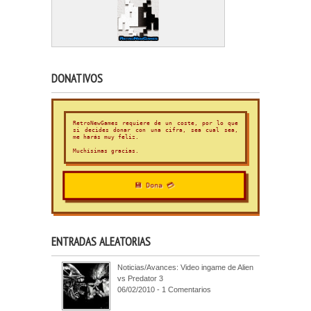
DONATIVOS
RetroNewGames requiere de un coste, por lo que
si decides donar con una cifra, sea cual sea,
me harás muy feliz.
Muchísimas gracias.
💾 Dona 💳
ENTRADAS ALEATORIAS
Noticias/Avances: Video ingame de Alien
vs Predator 3
06/02/2010 - 1 Comentarios