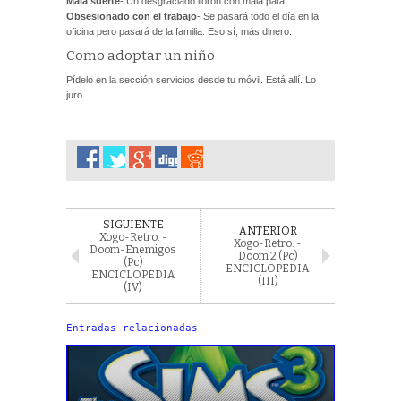
Mala suerte
- Un desgraciado llorón con mala pata.
Obsesionado con el trabajo
- Se pasará todo el día en la
oficina pero pasará de la familia. Eso sí, más dinero.
Como adoptar un niño
Pídelo en la sección servicios desde tu móvil. Está allí. Lo
juro.
SIGUIENTE
ANTERIOR
Xogo-Retro. -
Xogo-Retro. -
Doom-Enemigos
Doom 2 (Pc)
(Pc)
ENCICLOPEDIA
ENCICLOPEDIA
(III)
(IV)
Entradas relacionadas