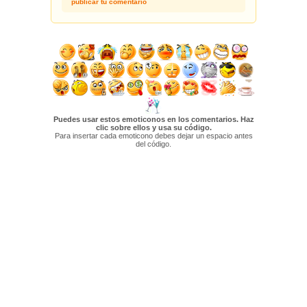
publicar tu comentario
Puedes usar estos emoticonos en los comentarios. Haz
clic sobre ellos y usa su código.
Para insertar cada emoticono debes dejar un espacio antes
del código.