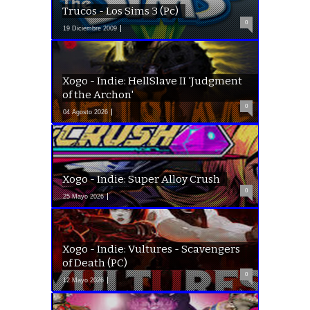
Trucos - Los Sims 3 (Pc)
0
19 Diciembre 2009
Xogo - Indie: HellSlave II 'Judgment
of the Archon'
0
04 Agosto 2026
Xogo - Indie: Super Alloy Crush
0
25 Mayo 2026
Xogo - Indie: Vultures - Scavengers
of Death (PC)
0
12 Mayo 2026