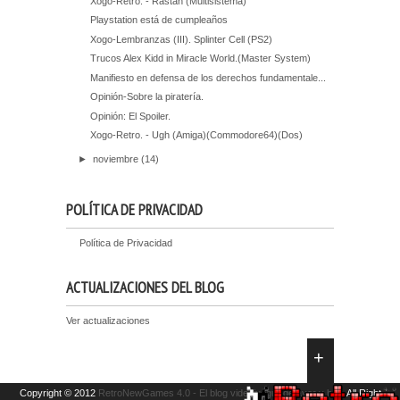
Xogo-Retro. - Rastan (Multisistema)
Playstation está de cumpleaños
Xogo-Lembranzas (III). Splinter Cell (PS2)
Trucos Alex Kidd in Miracle World.(Master System)
Manifiesto en defensa de los derechos fundamentale...
Opinión-Sobre la piratería.
Opinión: El Spoiler.
Xogo-Retro. - Ugh (Amiga)(Commodore64)(Dos)
►
noviembre
(14)
POLÍTICA DE PRIVACIDAD
Política de Privacidad
ACTUALIZACIONES DEL BLOG
Ver actualizaciones
Copyright © 2012
RetroNewGames 4.0 - El blog videojueguil de ayer y hoy.
All Right