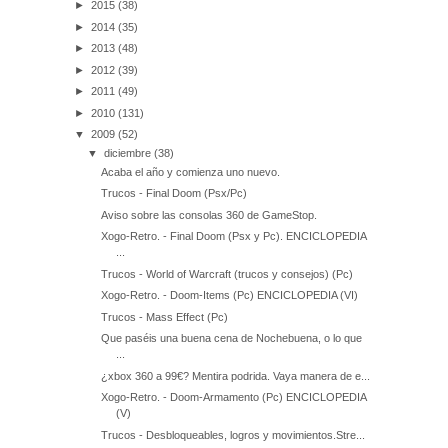
►
2015
(38)
►
2014
(35)
►
2013
(48)
►
2012
(39)
►
2011
(49)
►
2010
(131)
▼
2009
(52)
▼
diciembre
(38)
Acaba el año y comienza uno nuevo.
Trucos - Final Doom (Psx/Pc)
Aviso sobre las consolas 360 de GameStop.
Xogo-Retro. - Final Doom (Psx y Pc). ENCICLOPEDIA
...
Trucos - World of Warcraft (trucos y consejos) (Pc)
Xogo-Retro. - Doom-Items (Pc) ENCICLOPEDIA (VI)
Trucos - Mass Effect (Pc)
Que paséis una buena cena de Nochebuena, o lo que
...
¿xbox 360 a 99€? Mentira podrida. Vaya manera de e...
Xogo-Retro. - Doom-Armamento (Pc) ENCICLOPEDIA
(V)
Trucos - Desbloqueables, logros y movimientos.Stre...