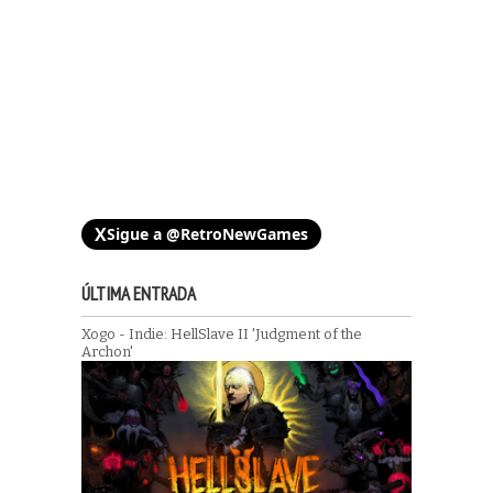
X
Sigue a @RetroNewGames
ÚLTIMA ENTRADA
Xogo - Indie: HellSlave II 'Judgment of the
Archon'