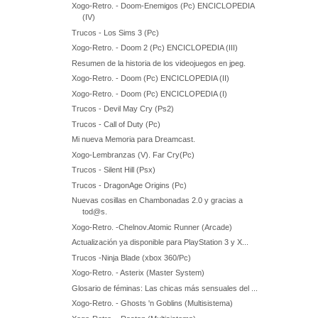
Xogo-Retro. - Doom-Enemigos (Pc) ENCICLOPEDIA
(IV)
Trucos - Los Sims 3 (Pc)
Xogo-Retro. - Doom 2 (Pc) ENCICLOPEDIA (III)
Resumen de la historia de los videojuegos en jpeg.
Xogo-Retro. - Doom (Pc) ENCICLOPEDIA (II)
Xogo-Retro. - Doom (Pc) ENCICLOPEDIA (I)
Trucos - Devil May Cry (Ps2)
Trucos - Call of Duty (Pc)
Mi nueva Memoria para Dreamcast.
Xogo-Lembranzas (V). Far Cry(Pc)
Trucos - Silent Hill (Psx)
Trucos - DragonAge Origins (Pc)
Nuevas cosillas en Chambonadas 2.0 y gracias a
tod@s.
Xogo-Retro. -Chelnov.Atomic Runner (Arcade)
Actualización ya disponible para PlayStation 3 y X...
Trucos -Ninja Blade (xbox 360/Pc)
Xogo-Retro. - Asterix (Master System)
Glosario de féminas: Las chicas más sensuales del ...
Xogo-Retro. - Ghosts 'n Goblins (Multisistema)