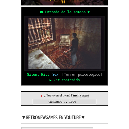
🎮 Entrada de la semana ▼
Silent Hill
[Terror psicológico]
(PSX)
▶ Ver contenido
¿Nuevo en el blog?
Pincha aquí
●
CARGANDO...
100%
▼RETRONEWGAMES EN YOUTUBE▼