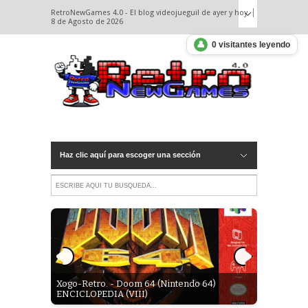
RetroNewGames 4.0 - El blog videojueguil de ayer y hoy.
8 de Agosto de 2026
👤
0 visitantes leyendo
Haz clic aquí para escoger una sección
Xogo-Retro. - Doom 64 (Nintendo 64)
Noticias/A
 2.
ENCICLOPEDIA (VIII)
en Window