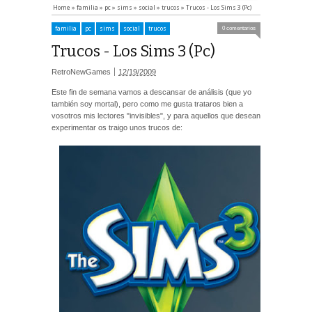
Home
»
familia
»
pc
»
sims
»
social
»
trucos
»
Trucos - Los Sims 3 (Pc)
familia
pc
sims
social
trucos
0 comentarios
Trucos - Los Sims 3 (Pc)
RetroNewGames
12/19/2009
Este fin de semana vamos a descansar de análisis (que yo
también soy mortal), pero como me gusta trataros bien a
vosotros mis lectores "invisibles", y para aquellos que desean
experimentar os traigo unos trucos de: