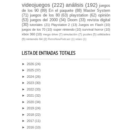
videojuegos
(222)
análisis
(192)
juegos
de los 90
(89)
En el paquete
(88)
Master System
(71)
juegos de los 80
(63)
playstation
(62)
opinión
(53)
juegos del 2000
(34)
Doom
(33)
revista digital
(30)
tutoriales
(21)
Playstation 2
(13)
Juegos en Flash
(10)
juegos de los 70
(10)
super nintendo
(10)
survival horror
(10)
xbox 360
(10)
mega drive
(7)
simulación
(7)
puzles
(5)
utilidades
(5)
nintendo 64
(2)
RetroNewPodcast
(1)
relato
(1)
LISTA DE ENTRADAS TOTALES
►
2026
(24)
►
2025
(37)
►
2024
(26)
►
2023
(30)
►
2022
(33)
►
2021
(32)
►
2020
(34)
►
2019
(24)
►
2018
(22)
►
2017
(11)
►
2016
(10)