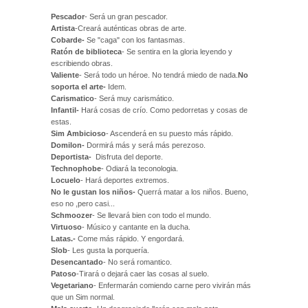
Pescador
- Será un gran pescador.
Artista
-Creará auténticas obras de arte.
Cobarde-
Se "caga" con los fantasmas.
Ratón de biblioteca
- Se sentira en la gloria leyendo y
escribiendo obras.
Valiente
- Será todo un héroe. No tendrá miedo de nada.
No
soporta el arte-
Idem.
Carismatico
- Será muy carismático.
Infantil-
Hará cosas de crío. Como pedorretas y cosas de
estas.
Sim Ambicioso
- Ascenderá en su puesto más rápido.
Domilon-
Dormirá más y será más perezoso.
Deportista-
Disfruta del deporte.
Technophobe
- Odiará la teconologia.
Locuelo
- Hará deportes extremos.
No le gustan los niños-
Querrá matar a los niños. Bueno,
eso no ,pero casi...
Schmoozer
- Se llevará bien con todo el mundo.
Virtuoso
- Músico y cantante en la ducha.
Latas.-
Come más rápido. Y engordará.
Slob
- Les gusta la porquería.
Desencantado
- No será romantico.
Patoso
-Tirará o dejará caer las cosas al suelo.
Vegetariano
- Enfermarán comiendo carne pero vivirán más
que un Sim normal.