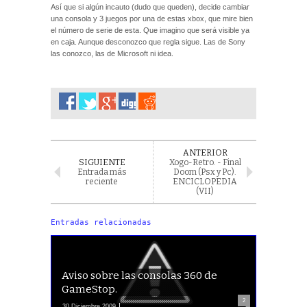
Así que si algún incauto (dudo que queden), decide cambiar
una consola y 3 juegos por una de estas xbox, que mire bien
el número de serie de esta. Que imagino que será visible ya
en caja. Aunque desconozco que regla sigue. Las de Sony
las conozco, las de Microsoft ni idea.
ANTERIOR
SIGUIENTE
Xogo-Retro. - Final
Entrada más
Doom (Psx y Pc).
reciente
ENCICLOPEDIA
(VII)
Entradas relacionadas
Aviso sobre las consolas 360 de
GameStop.
2
30 Diciembre 2009