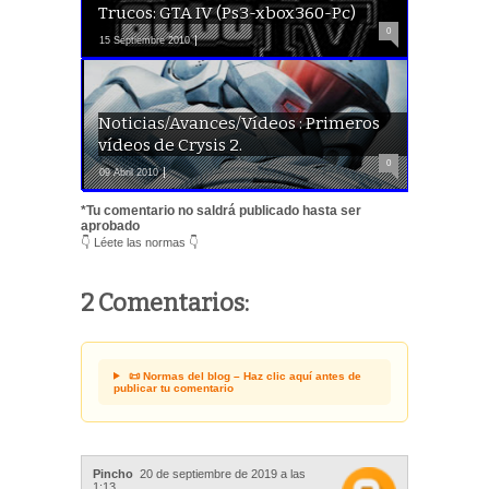
Trucos: GTA IV (Ps3-xbox360-Pc)
0
15 Septiembre 2010
Noticias/Avances/Vídeos : Primeros
vídeos de Crysis 2.
0
09 Abril 2010
*Tu comentario no saldrá publicado hasta ser
aprobado
👇 Léete las normas 👇
2 Comentarios:
📜 Normas del blog – Haz clic aquí antes de
publicar tu comentario
Pincho
20 de septiembre de 2019 a las
1:13