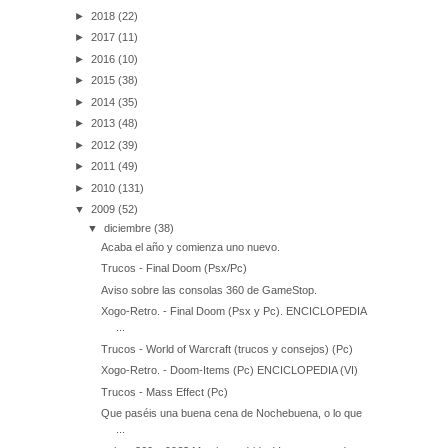
►
2018
(22)
►
2017
(11)
►
2016
(10)
►
2015
(38)
►
2014
(35)
►
2013
(48)
►
2012
(39)
►
2011
(49)
►
2010
(131)
▼
2009
(52)
▼
diciembre
(38)
Acaba el año y comienza uno nuevo.
Trucos - Final Doom (Psx/Pc)
Aviso sobre las consolas 360 de GameStop.
Xogo-Retro. - Final Doom (Psx y Pc). ENCICLOPEDIA
...
Trucos - World of Warcraft (trucos y consejos) (Pc)
Xogo-Retro. - Doom-Items (Pc) ENCICLOPEDIA (VI)
Trucos - Mass Effect (Pc)
Que paséis una buena cena de Nochebuena, o lo que
...