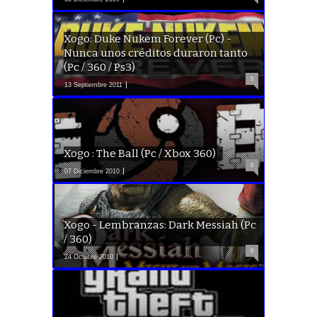
Xogo: Duke Nukem Forever (Pc) -
Nunca unos créditos duraron tanto
(Pc / 360 / Ps3)
5
13 Septiembre 2011
Xogo : The Ball (Pc / Xbox 360)
0
07 Diciembre 2010
Xogo - Lembranzas: Dark Messiah (Pc
/ 360)
0
24 Octubre 2010