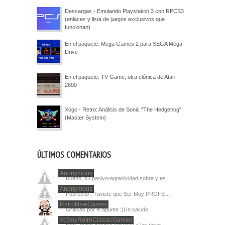
Descargas - Emulando Playstation 3 con RPCS3
(enlaces y lista de juegos exclusivos que
funcionan)
En el paquete: Mega Games 2 para SEGA Mega
Drive
En el paquete: TV Game, otra clónica de Atari
2600
Xogo - Retro: Análisis de Sonic "The Hedgehog"
(Master System)
ÚLTIMOS COMENTARIOS
Anonymous
Bueno, su pasivo-agresividad sobra y es …
Anonymous
Pobrecito , Tuviste que Ser Muy PROFE…
RetroNewGames
Gracias por el apunte ;)Un saludo.
YoSoyRetroClassicGames
Hola, quien busque solucion a las tarjet…