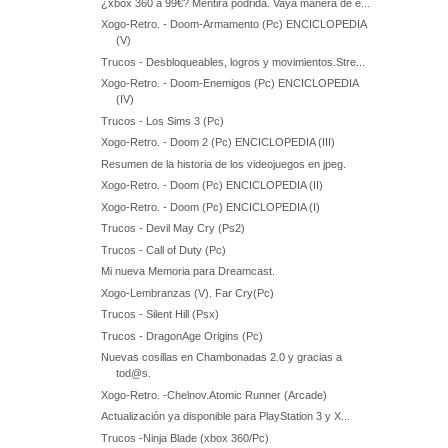
¿xbox 360 a 99€? Mentira podrida. Vaya manera de e...
Xogo-Retro. - Doom-Armamento (Pc) ENCICLOPEDIA
(V)
Trucos - Desbloqueables, logros y movimientos.Stre...
Xogo-Retro. - Doom-Enemigos (Pc) ENCICLOPEDIA
(IV)
Trucos - Los Sims 3 (Pc)
Xogo-Retro. - Doom 2 (Pc) ENCICLOPEDIA (III)
Resumen de la historia de los videojuegos en jpeg.
Xogo-Retro. - Doom (Pc) ENCICLOPEDIA (II)
Xogo-Retro. - Doom (Pc) ENCICLOPEDIA (I)
Trucos - Devil May Cry (Ps2)
Trucos - Call of Duty (Pc)
Mi nueva Memoria para Dreamcast.
Xogo-Lembranzas (V). Far Cry(Pc)
Trucos - Silent Hill (Psx)
Trucos - DragonAge Origins (Pc)
Nuevas cosillas en Chambonadas 2.0 y gracias a
tod@s.
Xogo-Retro. -Chelnov.Atomic Runner (Arcade)
Actualización ya disponible para PlayStation 3 y X...
Trucos -Ninja Blade (xbox 360/Pc)