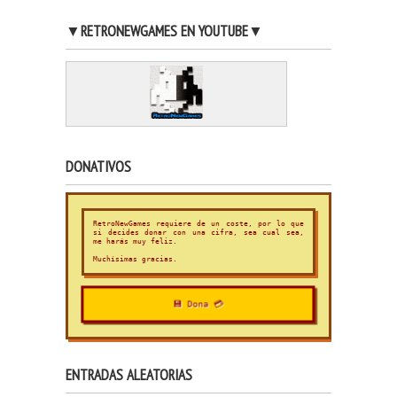
▼RETRONEWGAMES EN YOUTUBE▼
DONATIVOS
RetroNewGames requiere de un coste, por lo que
si decides donar con una cifra, sea cual sea,
me harás muy feliz.
Muchísimas gracias.
💾 Dona 💳
ENTRADAS ALEATORIAS