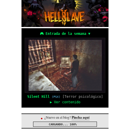
🎮 Entrada de la semana ▼
Silent Hill
[Terror psicológico]
(PSX)
▶ Ver contenido
¿Nuevo en el blog?
Pincha aquí
●
CARGANDO...
100%