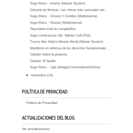
Xogo-Retro. - Asterix (Master System)
Glosario de féminas: Las chicas más sensuales del ...
Xogo-Retro. - Ghosts 'n Goblins (Multisistema)
Xogo-Retro. - Rastan (Multisistema)
Playstation está de cumpleaños
Xogo-Lembranzas (III). Splinter Cell (PS2)
Trucos Alex Kidd in Miracle World.(Master System)
Manifiesto en defensa de los derechos fundamentale...
Opinión-Sobre la piratería.
Opinión: El Spoiler.
Xogo-Retro. - Ugh (Amiga)(Commodore64)(Dos)
►
noviembre
(14)
POLÍTICA DE PRIVACIDAD
Política de Privacidad
ACTUALIZACIONES DEL BLOG
Ver actualizaciones