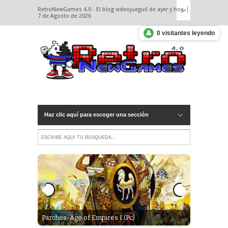
RetroNewGames 4.0 - El blog videojueguil de ayer y hoy.
7 de Agosto de 2026
👤
0 visitantes leyendo
Haz clic aquí para escoger una sección
 debería
ation.
Parches-Age of Empires I (Pc)
Opinión: D