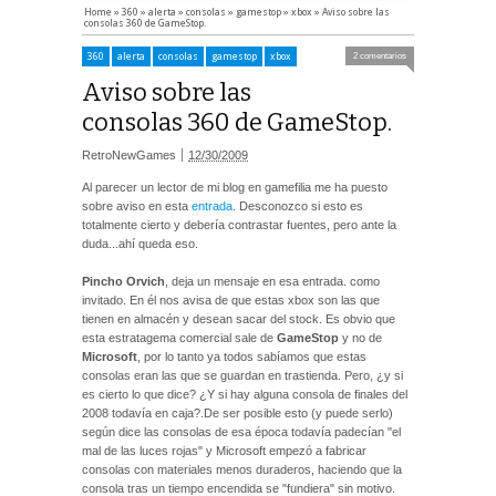
Home
»
360
»
alerta
»
consolas
»
gamestop
»
xbox
»
Aviso sobre las
consolas 360 de GameStop.
360
alerta
consolas
gamestop
xbox
2 comentarios
Aviso sobre las
consolas 360 de GameStop.
RetroNewGames
12/30/2009
Al parecer un lector de mi blog en gamefilia me ha puesto
sobre aviso en esta
entrada
. Desconozco si esto es
totalmente cierto y debería contrastar fuentes, pero ante la
duda...ahí queda eso.
Pincho Orvich
, deja un mensaje en esa entrada. como
invitado. En él nos avisa de que estas xbox son las que
tienen en almacén y desean sacar del stock. Es obvio que
esta estratagema comercial sale de
GameStop
y no de
Microsoft
, por lo tanto ya todos sabíamos que estas
consolas eran las que se guardan en trastienda. Pero, ¿y si
es cierto lo que dice? ¿Y si hay alguna consola de finales del
2008 todavía en caja?.De ser posible esto (y puede serlo)
según dice las consolas de esa época todavía padecían "el
mal de las luces rojas" y Microsoft empezó a fabricar
consolas con materiales menos duraderos, haciendo que la
consola tras un tiempo encendida se "fundiera" sin motivo.