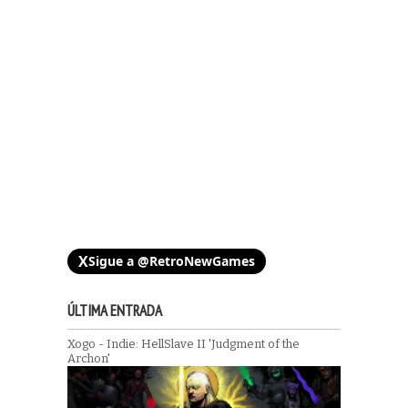
X
Sigue a @RetroNewGames
ÚLTIMA ENTRADA
Xogo - Indie: HellSlave II 'Judgment of the
Archon'