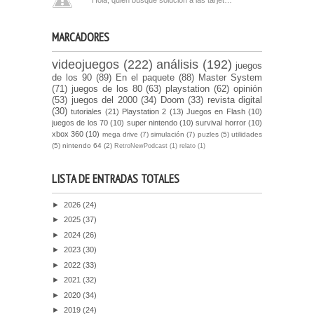
MARCADORES
videojuegos
(222)
análisis
(192)
juegos
de los 90
(89)
En el paquete
(88)
Master System
(71)
juegos de los 80
(63)
playstation
(62)
opinión
(53)
juegos del 2000
(34)
Doom
(33)
revista digital
(30)
tutoriales
(21)
Playstation 2
(13)
Juegos en Flash
(10)
juegos de los 70
(10)
super nintendo
(10)
survival horror
(10)
xbox 360
(10)
mega drive
(7)
simulación
(7)
puzles
(5)
utilidades
(5)
nintendo 64
(2)
RetroNewPodcast
(1)
relato
(1)
LISTA DE ENTRADAS TOTALES
►
2026
(24)
►
2025
(37)
►
2024
(26)
►
2023
(30)
►
2022
(33)
►
2021
(32)
►
2020
(34)
►
2019
(24)