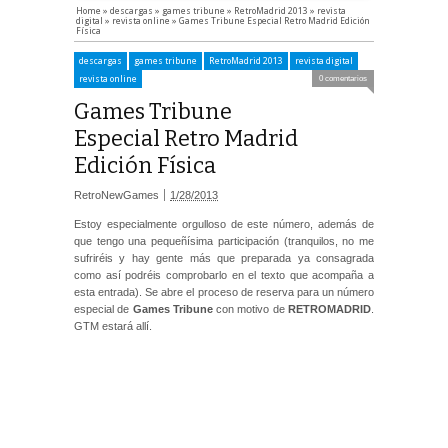
Home
»
descargas
»
games tribune
»
RetroMadrid 2013
»
revista
digital
»
revista online
»
Games Tribune Especial Retro Madrid Edición
Física
descargas
games tribune
RetroMadrid 2013
revista digital
revista online
0 comentarios
Games Tribune
Especial Retro Madrid
Edición Física
RetroNewGames
1/28/2013
Estoy especialmente orgulloso de este número, además de
que tengo una pequeñísima participación (tranquilos, no me
sufriréis y hay gente más que preparada ya consagrada
como así podréis comprobarlo en el texto que acompaña a
esta entrada). Se abre el proceso de reserva para un número
especial de
Games Tribune
con motivo de
RETROMADRID
.
GTM estará allí.