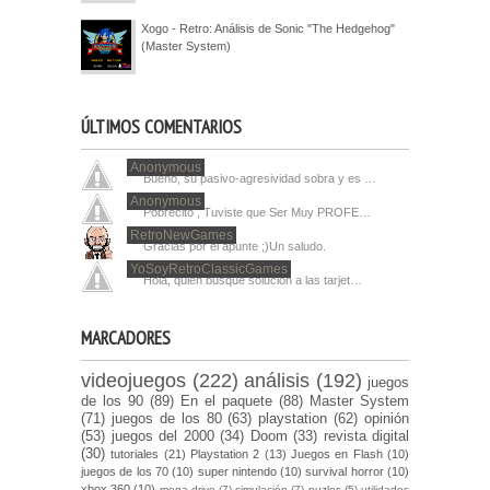
Xogo - Retro: Análisis de Sonic "The Hedgehog"
(Master System)
ÚLTIMOS COMENTARIOS
Anonymous
Bueno, su pasivo-agresividad sobra y es …
Anonymous
Pobrecito , Tuviste que Ser Muy PROFE…
RetroNewGames
Gracias por el apunte ;)Un saludo.
YoSoyRetroClassicGames
Hola, quien busque solucion a las tarjet…
MARCADORES
videojuegos
(222)
análisis
(192)
juegos
de los 90
(89)
En el paquete
(88)
Master System
(71)
juegos de los 80
(63)
playstation
(62)
opinión
(53)
juegos del 2000
(34)
Doom
(33)
revista digital
(30)
tutoriales
(21)
Playstation 2
(13)
Juegos en Flash
(10)
juegos de los 70
(10)
super nintendo
(10)
survival horror
(10)
xbox 360
(10)
mega drive
(7)
simulación
(7)
puzles
(5)
utilidades