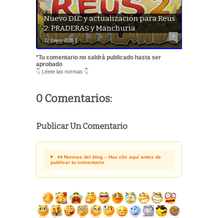
Nuevo DLC y actualización para Reus
2: PRADERAS y Manchuria
0
22 Enero 2026
*Tu comentario no saldrá publicado hasta ser
aprobado
👇 Léete las normas 👇
0 Comentarios:
Publicar Un Comentario
📜 Normas del blog – Haz clic aquí antes de
publicar tu comentario