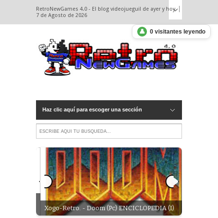
RetroNewGames 4.0 - El blog videojueguil de ayer y hoy.
7 de Agosto de 2026
👤
0 visitantes leyendo
Haz clic aquí para escoger una sección
ador
Noticias/A
Xogo-Retro. - Doom (Pc) ENCICLOPEDIA (I)
Predator 3