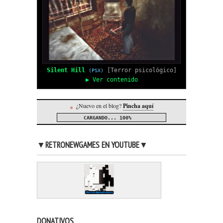
Silent Hill
[Terror psicológico]
(PSX)
▶ Ver contenido
¿Nuevo en el blog?
Pincha aquí
●
CARGANDO...
100%
▼RETRONEWGAMES EN YOUTUBE▼
DONATIVOS