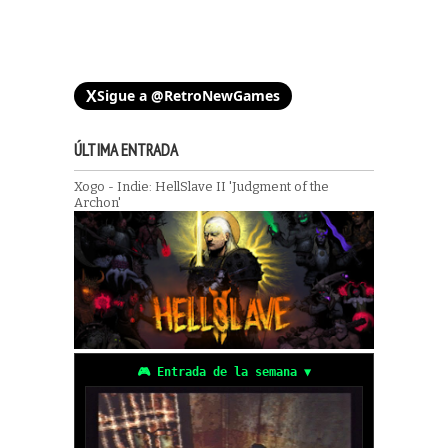
X
Sigue a @RetroNewGames
ÚLTIMA ENTRADA
Xogo - Indie: HellSlave II 'Judgment of the
Archon'
🎮 Entrada de la semana ▼