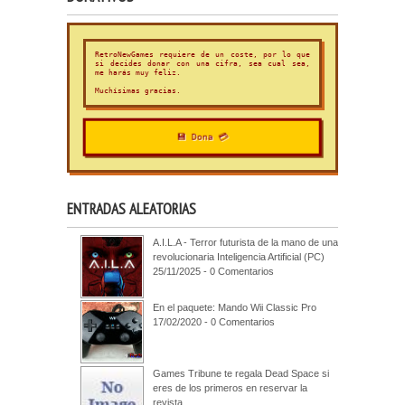
RetroNewGames requiere de un coste, por lo que
si decides donar con una cifra, sea cual sea,
me harás muy feliz.
Muchísimas gracias.
💾 Dona 💳
ENTRADAS ALEATORIAS
A.I.L.A - Terror futurista de la mano de una
revolucionaria Inteligencia Artificial (PC)
25/11/2025 - 0 Comentarios
En el paquete: Mando Wii Classic Pro
17/02/2020 - 0 Comentarios
Games Tribune te regala Dead Space si
eres de los primeros en reservar la
revista