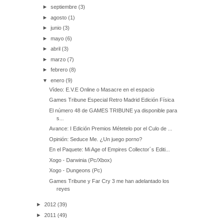
►
septiembre
(3)
►
agosto
(1)
►
junio
(3)
►
mayo
(6)
►
abril
(3)
►
marzo
(7)
►
febrero
(8)
▼
enero
(9)
Vídeo: E.V.E Online o Masacre en el espacio
Games Tribune Especial Retro Madrid Edición Física
El número 48 de GAMES TRIBUNE ya disponible para
s...
Avance: I Edición Premios Métetelo por el Culo de ...
Opinión: Seduce Me. ¿Un juego porno?
En el Paquete: Mi Age of Empires Collector´s Editi...
Xogo - Darwinia (Pc/Xbox)
Xogo - Dungeons (Pc)
Games Tribune y Far Cry 3 me han adelantado los
reyes
►
2012
(39)
►
2011
(49)