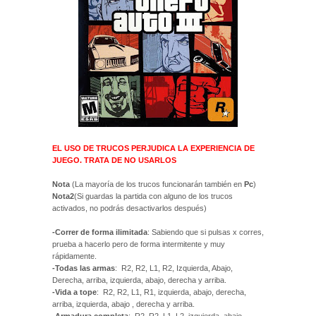
EL USO DE TRUCOS PERJUDICA LA EXPERIENCIA DE
JUEGO. TRATA DE NO USARLOS
Nota
(La mayoría de los trucos funcionarán también en
Pc
)
Nota2
(Si guardas la partida con alguno de los trucos
activados, no podrás desactivarlos después)
-Correr de forma ilimitada
: Sabiendo que si pulsas x corres,
prueba a hacerlo pero de forma intermitente y muy
rápidamente.
-Todas las armas
: R2, R2, L1, R2, Izquierda, Abajo,
Derecha, arriba, izquierda, abajo, derecha y arriba.
-Vida a tope
: R2, R2, L1, R1, izquierda, abajo, derecha,
arriba, izquierda, abajo , derecha y arriba.
-Armadura completa
: R2, R2, L1, L2, izquierda, abajo,