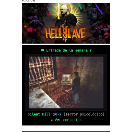
Archon'
🎮 Entrada de la semana ▼
Silent Hill
[Terror psicológico]
(PSX)
▶ Ver contenido