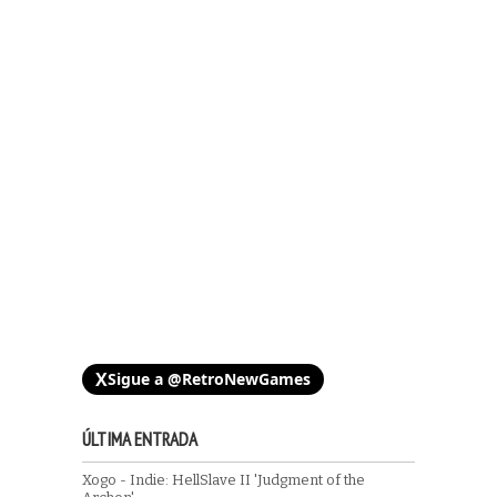
X
Sigue a @RetroNewGames
ÚLTIMA ENTRADA
Xogo - Indie: HellSlave II 'Judgment of the