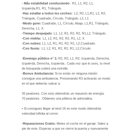
- Más estabilidad conduciendo
: R1, L1, R2, L1,
Izquierda,R1, R1, Triángulo.
-Haz estallar a todos los coches:
L2, R2, L1,R1, L2, R2,
Triángulo, Cuadrado, Círculo, Triángulo, L2, L1
-Modo gore:
Cuadrado, L1, Círculo, Abajo, L1,R1, Triángulo,
Derecha, L1, X.
-Tiempo despejado
: L1, L2, R1, R2, R2, R1,L2, Triángulo.
-Con niebla:
L1, L2, R1, R2, R2, R1, L2, X.
-Con nubes:
L1, L2, R1, R2, R2, R1, L2,Cuadrado.
-Con lluvia:
L1, L2, R1, R2, R2, R1, L2,Círculo.
-Enemigo público n° 1:
R2, R2, L1, R2, Izquierda, Derecha,
Izquierda, Derecha, Izquierda.. Cada vez que lo uses, tu nivel
de búsqueda subirá una estrella.
-Bonus Ambulancia:
Si no estás en ninguna misión
consigue una ambulancia. Presionando R3 activarás un modo
en el que deberás salvar a:
35 peatones. Con esto obtendrás un repuesto de energía.
70 peatones . Obtienes una píldora de adrenalina.
• Si consigues llegar al nivel 16 en este modo obtendrás
velocidad infinita al correr.
-Reparaciones Gratis:
Metes el coche en el garaje. Sales a
pie de este. Esperas a que se cierre la puerta y nuevamente