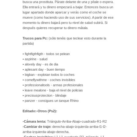
busca una prostituta. Párate delante de una y pítale o espera.
Ella entrará y tu dinero empezará a bajar. Entonces busca un
lugar apartado donde aparcar y verás como el coche se
mueve (como haciendo uso de sus servicios). A partir de ese
momento tu dinero bajará pero tu nivel de salud subirá. Si
después quieres recuperar tu dinero mátala.
Trucos para Pc:
(sólo tenéis que teclear esto durante la
partida)
• fightfigthfigth - todos se pelean
• aspirine - salud
• alovely day - es de dia
• aplesant day - buen tiempo
• bigban - explotan todos lo coches
• comeflywithme - coches invisibles
• professionaltools - armas profesionales
• leave mealone - baja el nivel de policias
• preciousprotection - blindaje
• panzer - consigues un tanque Rhino
Editado:-Otros (Ps2):
-Cámara lenta:
Triángulo-Arriba-Abajo-cuadrado-R1-R2
-Cambiar de traje:
derecha-abajo-izquierda-arriba-l1-l2-
arriba-izquierda-abajo-derecha.
-Coches invisibles:
L1-L1-cuadrado-R2- triángulo- L1-