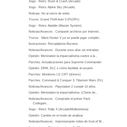
Xogo - Retro: Rush & Crash (Arcade)
Xogo - Retro: Alpine Sky (Arcade)
Noticias: No al cierre de webs
Trucos: Grand Theft Auto 3 (Ps2/Pc)
Xogo - Retro: Aladdin (Master System)
Noticias/Avances : Compartir archivos por Internet...
Trucos : Silent Hunter V ya se puede jugar complet...
Ilustraciones: Recopilatorio Bocetos
Noticias/Avances : Durante unos días sin entradas.
Opinión: Meristation la imparcialísima vuelve a la...
Parches: Actualizaciones para Supreme Commander.
Opinión: DRM, DLC o cómo fastidiar al usuario.
Parches: Monitores LG CRT (drivers)
Parches: Command & Conquer 3: Tiberium Wars (Pc).
Noticias/Avances : Playstation 2 cumple 10 años.
Opinión: Meristation la imparcialísima. (Chiste de...
Noticias/Avances : Comprado el primer Pack
Codegam...
Xogo - Retro: Rally X (Arcade/Multisistema)
Opinión: Cambio en el modo de analizar.
Noticias/Avances : Impresionante vídeo de God of W...