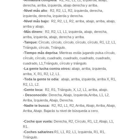
derecha, arriba, izquierda, abajo derecha y arriba.
-Nivel más alto
: R2, R2, L1, R2, izquierda, derecha,
izquierda, derecha, izquierda y derecha.
-Nivel más bajo:
R2, R2, L1, R2, arriba, abajo, arriba, abajo,
arriba y abajo.
-Más dinero
: R2, R2, L1, L1, izquierda, abajo, derecha,
arriba, izquierda, abajo, derecha y arriba.
-Tanque:
Círculo, círculo, círculo, círculo, círculo, R1, L2, L1,
Triángulo, círculo, Triángulo.
-Tiempo más deprisa
: Mientras estás jugando pulsa círculo,
círculo, círculo, cuadrado, cuadrado, cuadrado, cuadrado,
cuadrado, L1,Triángulo, círculo y triángulo.
-La gente lucha contra otros:
abajo, arriba, izquierda,
arriba, X, R1, R2, L2, L1.
-Toda la gente te odia
: abajo, arriba, izquierda, arriba X, R1,
R2, L1, L2.
-Gente loca:
R2, R1, Triángulo, X, L2, L1, arriba, abajo.
- Desconocido
: Derecha, Abajo, Izquierda,Arriba, L1, L2,
Arriba, Izquierda, Abajo, Derecha.
-Nadie te busca:
R2, R2, L1, R2, Arriba, Abajo, Arriba, Abajo,
Arriba, Abajo. Bajarás tu nivel de búsqueda a cero.
-Coche que vuela:
Derecha, R2, Círculo, R1, L2, Abajo, L1,
R1.
-Coches saltarines
:R1, L1, R2, L1, Izquierda, R1, R1,
Triángulo.