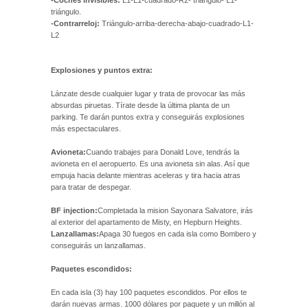
triángulo.
-Contrarreloj:
Triángulo-arriba-derecha-abajo-cuadrado-L1-
L2
Explosiones y puntos extra:
Lánzate desde cualquier lugar y trata de provocar las más
absurdas piruetas. Tírate desde la última planta de un
parking. Te darán puntos extra y conseguirás explosiones
más espectaculares.
Avioneta:
Cuando trabajes para Donald Love, tendrás la
avioneta en el aeropuerto. Es una avioneta sin alas. Así que
empuja hacia delante mientras aceleras y tira hacia atras
para tratar de despegar.
BF injection:
Completada la mision Sayonara Salvatore, irás
al exterior del apartamento de Misty, en Hepburn Heights.
Lanzallamas:
Apaga 30 fuegos en cada isla como Bombero y
conseguirás un lanzallamas.
Paquetes escondidos:
En cada isla (3) hay 100 paquetes escondidos. Por ellos te
darán nuevas armas. 1000 dólares por paquete y un millón al