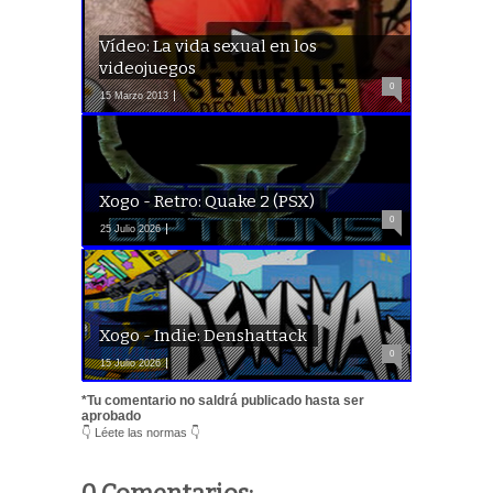
Vídeo: La vida sexual en los
videojuegos
0
15 Marzo 2013
Xogo - Retro: Quake 2 (PSX)
0
25 Julio 2026
Xogo - Indie: Denshattack
0
15 Julio 2026
*Tu comentario no saldrá publicado hasta ser
aprobado
👇 Léete las normas 👇