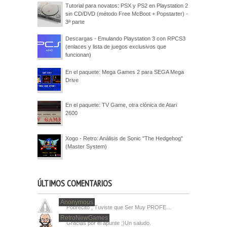
Tutorial para novatos: PSX y PS2 en Playstation 2
sin CD/DVD (método Free McBoot + Popstarter) -
3ª parte
Descargas - Emulando Playstation 3 con RPCS3
(enlaces y lista de juegos exclusivos que
funcionan)
En el paquete: Mega Games 2 para SEGA Mega
Drive
En el paquete: TV Game, otra clónica de Atari
2600
Xogo - Retro: Análisis de Sonic "The Hedgehog"
(Master System)
ÚLTIMOS COMENTARIOS
Anonymous
Pobrecito , Tuviste que Ser Muy PROFE…
RetroNewGames
Gracias por el apunte ;)Un saludo.