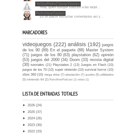
YoSoyRetroClassicGames
Hola, quien busque solucion a las tarjet…
RetroNewGames
Es un placer escuchar comentarios así y …
MARCADORES
videojuegos
(222)
análisis
(192)
juegos
de los 90
(89)
En el paquete
(88)
Master System
(71)
juegos de los 80
(63)
playstation
(62)
opinión
(53)
juegos del 2000
(34)
Doom
(33)
revista digital
(30)
tutoriales
(21)
Playstation 2
(13)
Juegos en Flash
(10)
juegos de los 70
(10)
super nintendo
(10)
survival horror
(10)
xbox 360
(10)
mega drive
(7)
simulación
(7)
puzles
(5)
utilidades
(5)
nintendo 64
(2)
RetroNewPodcast
(1)
relato
(1)
LISTA DE ENTRADAS TOTALES
►
2026
(24)
►
2025
(37)
►
2024
(26)
►
2023
(30)
►
2022
(33)