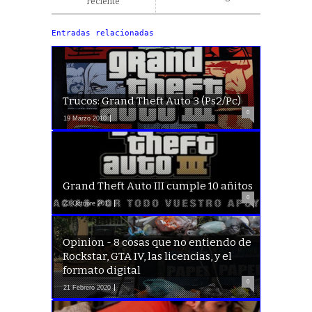
reciente
Entradas relacionadas
Trucos: Grand Theft Auto 3 (Ps2/Pc)
0
19 Marzo 2010
Grand Theft Auto III cumple 10 añitos
0
23 Octubre 2011
Opinion - 8 cosas que no entiendo de
Rockstar, GTA IV, las licencias, y el
formato digital
0
21 Febrero 2020