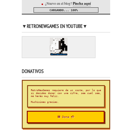
¿Nuevo en el blog?
Pincha aquí
●
CARGANDO...
100%
▼RETRONEWGAMES EN YOUTUBE▼
DONATIVOS
RetroNewGames requiere de un coste, por lo que
si decides donar con una cifra, sea cual sea,
me harás muy feliz.
Muchísimas gracias.
💾 Dona 💳