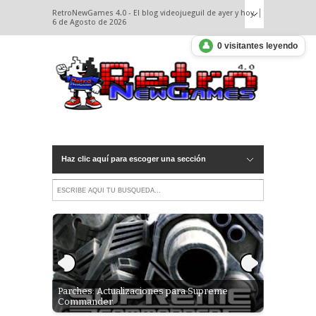
RetroNewGames 4.0 - El blog videojueguil de ayer y hoy.
6 de Agosto de 2026
👤
0 visitantes leyendo
Haz clic aquí para escoger una sección
Parches: Actualizaciones para Supreme
Opinión - 
Pc)
Commander.
.Cero pata