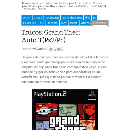
Home
»
acción
»
arcade
»
conducción
»
grand theft auto
»
GTA
»
pc
»
playstation
»
ps2
»
sandbox
»
Sony
»
trucos
»
violencia
»
Trucos: Grand
Theft Auto 3 (Ps2/Pc)
acción
arcade
conducción
grand theft auto
GTA
pc
playstation
ps2
sandbox
Sony
trucos
violencia
0 comentarios
Trucos: Grand Theft
Auto 3 (Ps2/Pc)
RetroNewGames
3/19/2010
Después de muchos días sin postear debido a fallos técnicos
y aprovechando que mi equipo de reserva todavía no se ha
colgado, os dejo unos trucos de este fantástico juego, el cual
empecé a jugar en serio (o sea para acabármelo) en su
versión
Ps2
. Más que nada porque al tener el
Pc
potente
cascado tiro de vicio en consola.