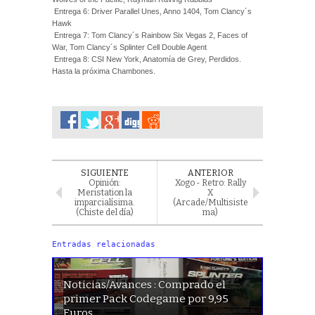
Entrega 6: Driver Parallel Unes, Anno 1404, Tom Clancy´s
Hawk
Entrega 7: Tom Clancy´s Rainbow Six Vegas 2, Faces of
War, Tom Clancy´s Splinter Cell Double Agent
Entrega 8: CSI New York, Anatomía de Grey, Perdidos.
Hasta la próxima Chambones.
SIGUIENTE
ANTERIOR
Opinión:
Xogo - Retro: Rally
Meristation la
X
imparcialísima.
(Arcade/Multisiste
(Chiste del día)
ma)
Entradas relacionadas
Noticias/Avances : Comprado el
primer Pack Codegame por 9,95
Euros.