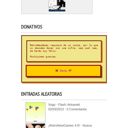
DONATIVOS
RetroNewGames requiere de un coste, por lo que
si decides donar con una cifra, sea cual sea,
me harás muy feliz.
Muchísimas gracias.
💾 Dona 💳
ENTRADAS ALEATORIAS
Xogo - Flash: Arkanoid
02/03/2013 - 0 Comentarios
¡RetroNewGames 4.0! - Nueva