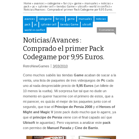
Home
»
avances
»
codegame
»
far cry
»
game
»
manuales
»
noticias
»
pack
»
pc
»
splinter cell
»
tiendas Game
»
ubisoft
»
world in conflict
»
Noticias/Avances : Comprado el primer Pack Codegame por 9,95 Euros.
avances
codegame
far cry
game
manuales
noticias
pack
pc
splinter cell
tiendas Game
ubisoft
world in conflict
0 comentarios
Noticias/Avances :
Comprado el primer Pack
Codegame por 9,95 Euros.
RetroNewGames
3/03/2010
Como muchos sabéis las tiendas
Game
acaban de sacar a la
venta, una lista de paquetes de tres videojuegos de
Pc
cada
uno al nada despreciable precio de
9,95 Euros
(un billete de
10 menos la vuelta). Mi sorpresa fue tal que no dude un
momento en querer hacerme con el primero de estos, que a
mi parecer, es quizás el mejor de los paquetes junto con el
segundo, que trae el
Principe de Persia 2008
y el
Heroes of
Might and Magic V
(este pack dudo mucho que lo agarre, ya
que el
principe de Persia
viene con el final capado así que
Ubisoft
te aguantas). Pero vayamos a analizar este
pack
con permiso de
Manuel Parada
y
Cine de Barrio
.