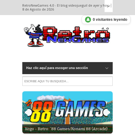
RetroNewGames 4.0 - El blog videojueguil de ayer y hoy.
8 de Agosto de 2026
👤
0 visitantes leyendo
Haz clic aquí para escoger una sección
 debería
ation.
Xogo - Retro: ´88 Games/Konami 88 (Arcade)
Xogo-Retro