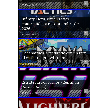
0
03 Marzo 2010
Infinity: HexaDome Tactics
confirmado para septiembre de
2026
0
10 Junio 2026
Denshattack: Grindando con un tren
al estilo TonyHawk (Demo)
0
23 Febrero 2026
Estrategia por turnos - Reptilian
Rising (Demo)
0
20 Febrero 2026