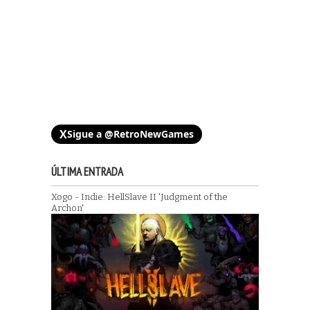
X
Sigue a @RetroNewGames
ÚLTIMA ENTRADA
Xogo - Indie: HellSlave II 'Judgment of the
Archon'