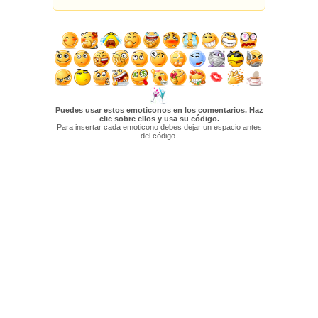
Puedes usar estos emoticonos en los comentarios. Haz
clic sobre ellos y usa su código.
Para insertar cada emoticono debes dejar un espacio antes
del código.