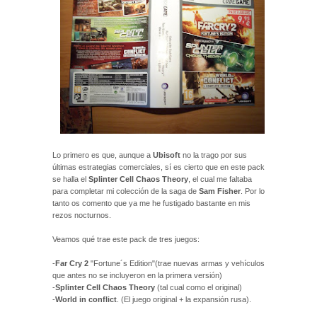
Lo primero es que, aunque a
Ubisoft
no la trago por sus
últimas estrategias comerciales, sí es cierto que en este pack
se halla el
Splinter Cell Chaos Theory
, el cual me faltaba
para completar mi colección de la saga de
Sam Fisher
. Por lo
tanto os comento que ya me he fustigado bastante en mis
rezos nocturnos.
Veamos qué trae este pack de tres juegos:
-
Far Cry 2
"Fortune´s Edition"(trae nuevas armas y vehículos
que antes no se incluyeron en la primera versión)
-
Splinter Cell Chaos Theory
(tal cual como el original)
-
World in conflict
. (El juego original + la expansión rusa).