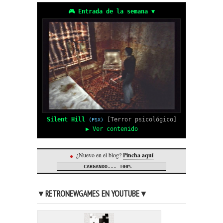
🎮 Entrada de la semana ▼
Silent Hill
[Terror psicológico]
(PSX)
▶ Ver contenido
¿Nuevo en el blog?
Pincha aquí
●
CARGANDO...
100%
▼RETRONEWGAMES EN YOUTUBE▼