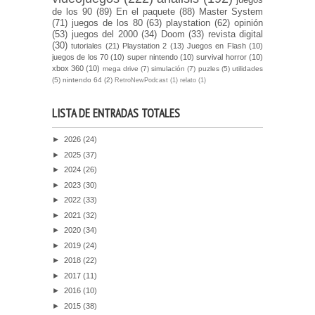
de los 90
(89)
En el paquete
(88)
Master System
(71)
juegos de los 80
(63)
playstation
(62)
opinión
(53)
juegos del 2000
(34)
Doom
(33)
revista digital
(30)
tutoriales
(21)
Playstation 2
(13)
Juegos en Flash
(10)
juegos de los 70
(10)
super nintendo
(10)
survival horror
(10)
xbox 360
(10)
mega drive
(7)
simulación
(7)
puzles
(5)
utilidades
(5)
nintendo 64
(2)
RetroNewPodcast
(1)
relato
(1)
LISTA DE ENTRADAS TOTALES
►
2026
(24)
►
2025
(37)
►
2024
(26)
►
2023
(30)
►
2022
(33)
►
2021
(32)
►
2020
(34)
►
2019
(24)
►
2018
(22)
►
2017
(11)
►
2016
(10)
►
2015
(38)