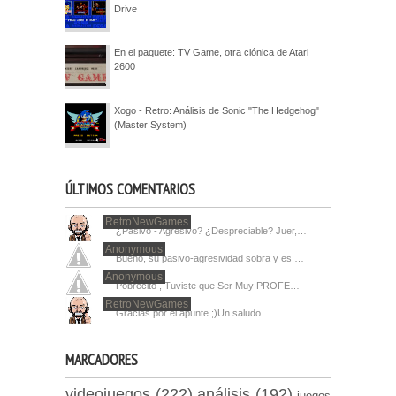
Drive
En el paquete: TV Game, otra clónica de Atari
2600
Xogo - Retro: Análisis de Sonic "The Hedgehog"
(Master System)
ÚLTIMOS COMENTARIOS
RetroNewGames
¿Pasivo - Agresivo? ¿Despreciable? Juer,…
Anonymous
Bueno, su pasivo-agresividad sobra y es …
Anonymous
Pobrecito , Tuviste que Ser Muy PROFE…
RetroNewGames
Gracias por el apunte ;)Un saludo.
MARCADORES
videojuegos
(222)
análisis
(192)
juegos