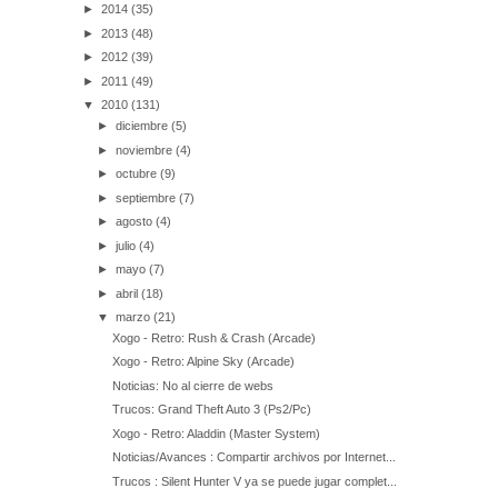
►
2014
(35)
►
2013
(48)
►
2012
(39)
►
2011
(49)
▼
2010
(131)
►
diciembre
(5)
►
noviembre
(4)
►
octubre
(9)
►
septiembre
(7)
►
agosto
(4)
►
julio
(4)
►
mayo
(7)
►
abril
(18)
▼
marzo
(21)
Xogo - Retro: Rush & Crash (Arcade)
Xogo - Retro: Alpine Sky (Arcade)
Noticias: No al cierre de webs
Trucos: Grand Theft Auto 3 (Ps2/Pc)
Xogo - Retro: Aladdin (Master System)
Noticias/Avances : Compartir archivos por Internet...
Trucos : Silent Hunter V ya se puede jugar complet...