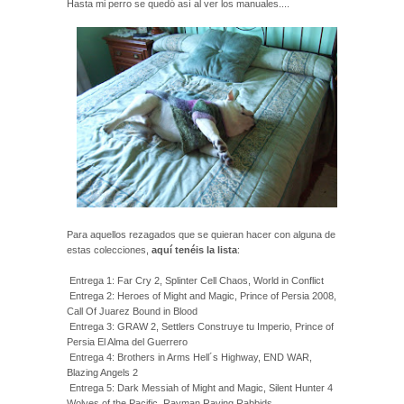
Hasta mi perro se quedó así al ver los manuales....
Para aquellos rezagados que se quieran hacer con alguna de
estas colecciones,
aquí tenéis la lista
:
Entrega 1: Far Cry 2, Splinter Cell Chaos, World in Conflict
Entrega 2: Heroes of Might and Magic, Prince of Persia 2008,
Call Of Juarez Bound in Blood
Entrega 3: GRAW 2, Settlers Construye tu Imperio, Prince of
Persia El Alma del Guerrero
Entrega 4: Brothers in Arms Hell´s Highway, END WAR,
Blazing Angels 2
Entrega 5: Dark Messiah of Might and Magic, Silent Hunter 4
Wolves of the Pacific, Rayman Raving Rabbids