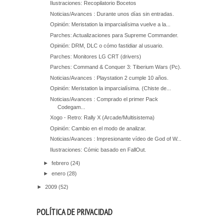
Ilustraciones: Recopilatorio Bocetos
Noticias/Avances : Durante unos días sin entradas.
Opinión: Meristation la imparcialísima vuelve a la...
Parches: Actualizaciones para Supreme Commander.
Opinión: DRM, DLC o cómo fastidiar al usuario.
Parches: Monitores LG CRT (drivers)
Parches: Command & Conquer 3: Tiberium Wars (Pc).
Noticias/Avances : Playstation 2 cumple 10 años.
Opinión: Meristation la imparcialísima. (Chiste de...
Noticias/Avances : Comprado el primer Pack
Codegam...
Xogo - Retro: Rally X (Arcade/Multisistema)
Opinión: Cambio en el modo de analizar.
Noticias/Avances : Impresionante vídeo de God of W...
Ilustraciones: Cómic basado en FallOut.
►
febrero
(24)
►
enero
(28)
►
2009
(52)
POLÍTICA DE PRIVACIDAD