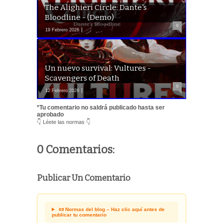
The Alighieri Circle: Dante's
Bloodline - (Demo)
0
19 Febrero 2026
Un nuevo survival: Vultures -
Scavengers of Death
0
12 Febrero 2026
*Tu comentario no saldrá publicado hasta ser
aprobado
👇 Léete las normas 👇
0 Comentarios:
Publicar Un Comentario
📜 Normas del blog – Haz clic aquí antes de
publicar tu comentario