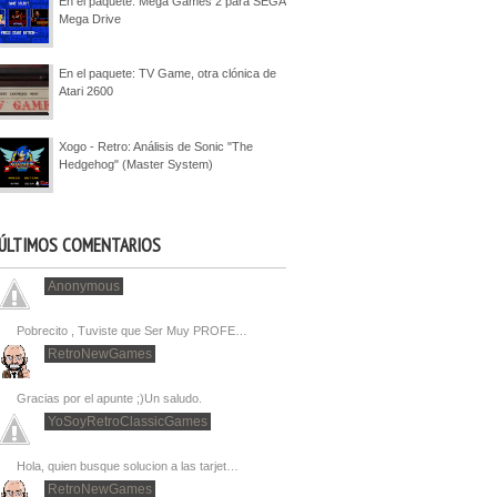
En el paquete: Mega Games 2 para SEGA
Mega Drive
En el paquete: TV Game, otra clónica de
Atari 2600
Xogo - Retro: Análisis de Sonic "The
Hedgehog" (Master System)
ÚLTIMOS COMENTARIOS
Anonymous
Pobrecito , Tuviste que Ser Muy PROFE…
RetroNewGames
Gracias por el apunte ;)Un saludo.
YoSoyRetroClassicGames
Hola, quien busque solucion a las tarjet…
RetroNewGames