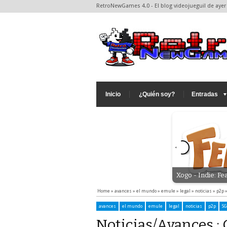
RetroNewGames 4.0 - El blog videojueguil de ayer 
Inicio
¿Quién soy?
Entradas
go - Indie: Reptilian Rising - Una de lagartos
Xogo - Indie: Fea
Home
»
avances
»
el mundo
»
emule
»
legal
»
noticias
»
p2p
avances
el mundo
emule
legal
noticias
p2p
SG
Noticias/Avances :