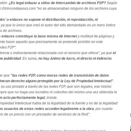
stión:
¿Es legal enlazar a sitios de intercambio de archivos P2P?
Según
e en Elrincondejesus.com "no se almacenaban ninguno de los archivos cuya
inks' o enlaces no supone ni distribución, ni reproducción, ni
 ya que lo único que creó el autor del sitio demandado es un mero índice
o de archivos.
e enlaces constituye la base misma de Internet
y multitud de páginas y
te hacer aquello que precisamente se pretende prohibir en este
edes P2P".
directa o indirectamente relacionada con el servicio que ofrece", ya que
el
ene publicidad
. En suma,
no hay ánimo de lucro, ni directo ni indirecto
.
mar que
"las redes P2P, como meras redes de transmisión de datos
ulneran derecho alguno protegido por la Ley de Propiedad Intelectual"
.
u uso privado a través de las redes P2P, que son legales, ese mismo
iempre que no haga uso lucrativo ni colectivo del mismo una vez obtenida la
un acto perfectamente legal
, insiste.
piedad Intelectual habla de la legalidad de la fuente y no de la legalidad
los usuarios de estas redes acceden legalmente a la obra
, por cuanto
bio de un precio con un prestador de servicios de la Red".