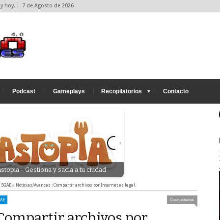
y hoy.
7 de Agosto de 2026
Podcast
Gameplays
Recopilatorios
Contacto
stopia - Gestiona y sacia a tu ciudad
Xogo - Indie: A Pizza Delivery
»
SGAE
»
Noticias/Avances : Compartir archivos por Internet es legal.
AE
0 comentarios
 Compartir archivos por