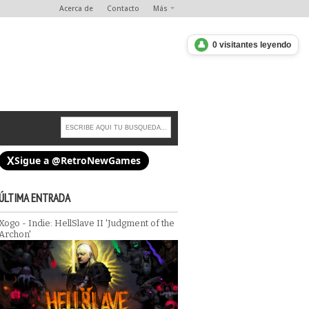
Acerca de
Contacto
Más
👤
0 visitantes leyendo
X
Sigue a @RetroNewGames
ÚLTIMA ENTRADA
Xogo - Indie: HellSlave II 'Judgment of the
Archon'
Chuck Norris se pira