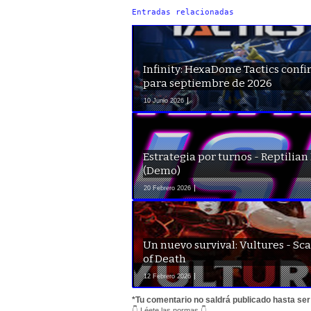
Entradas relacionadas
Infinity: HexaDome Tactics conf
para septiembre de 2026
10 Junio 2026
Estrategia por turnos - Reptilian
(Demo)
20 Febrero 2026
Un nuevo survival: Vultures - Sc
of Death
12 Febrero 2026
*Tu comentario no saldrá publicado hasta se
👇 Léete las normas 👇