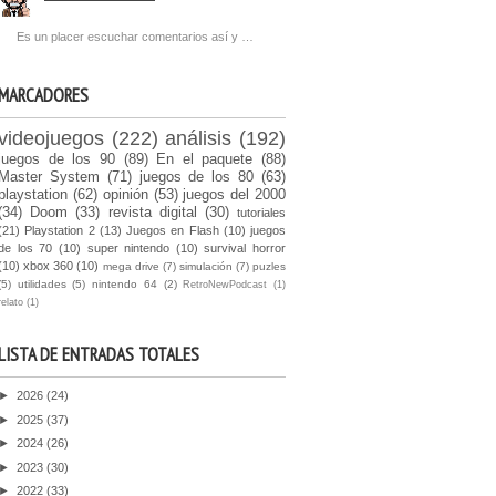
Es un placer escuchar comentarios así y …
MARCADORES
videojuegos
(222)
análisis
(192)
juegos de los 90
(89)
En el paquete
(88)
Master System
(71)
juegos de los 80
(63)
playstation
(62)
opinión
(53)
juegos del 2000
(34)
Doom
(33)
revista digital
(30)
tutoriales
(21)
Playstation 2
(13)
Juegos en Flash
(10)
juegos
de los 70
(10)
super nintendo
(10)
survival horror
(10)
xbox 360
(10)
mega drive
(7)
simulación
(7)
puzles
(5)
utilidades
(5)
nintendo 64
(2)
RetroNewPodcast
(1)
relato
(1)
LISTA DE ENTRADAS TOTALES
►
2026
(24)
►
2025
(37)
►
2024
(26)
►
2023
(30)
►
2022
(33)