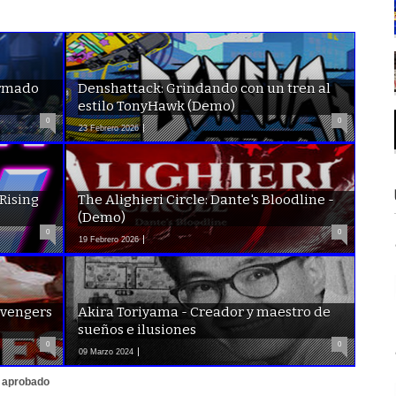
irmado
Denshattack: Grindando con un tren al
estilo TonyHawk (Demo)
0
0
23 Febrero 2026
 Rising
The Alighieri Circle: Dante's Bloodline -
(Demo)
0
0
19 Febrero 2026
avengers
Akira Toriyama - Creador y maestro de
sueños e ilusiones
0
0
09 Marzo 2024
r aprobado