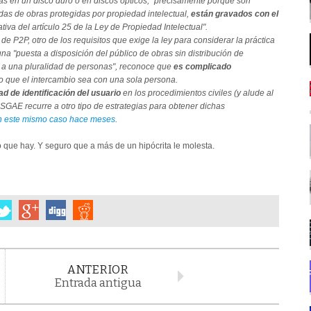
das en un disco duro o en discos ópticos, "precisamente porque son
das de obras protegidas por propiedad intelectual,
están gravados con el
va del artículo 25 de la Ley de Propiedad Intelectual".
 P2P, otro de los requisitos que exige la ley para considerar la práctica
na "puesta a disposición del público de obras sin distribución de
 a una pluralidad de personas", reconoce que
es complicado
 que el intercambio sea con una sola persona.
ad de identificación del usuario
en los procedimientos civiles (y alude al
 SGAE recurre a otro tipo de estrategias para obtener dichas
n este mismo caso hace meses
.
que hay. Y seguro que a más de un hipócrita le molesta.
ANTERIOR
Entrada antigua