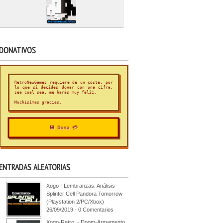
DONATIVOS
RetroNewGames requiere de un coste, por
lo que si decides donar con una cifra,
sea cual sea, me harás muy feliz.
Muchísimas gracias.
💾 Dona 💳
ENTRADAS ALEATORIAS
Xogo - Lembranzas: Análisis
Splinter Cell Pandora Tomorrow
(Playstation 2/PC/Xbox)
26/09/2019 - 0 Comentarios
Xogo-Retro. - Doom-Armamento