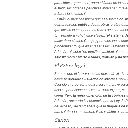
parecidos argumentos, entra al fondo de la cue
el texto, las pruebas periciales indicaban qu
referencia se indica".
Es más, el juez considera que
el sistema de 'l
comunicación pública
de las obras protegidas,
que facilita la búsqueda en redes de intercambi
"En sentido amplio", dice el juez, "
el sistema d
buscadores (como Google) permiten técnicamen
procedimiento, que es enlazar a las llamadas r
Además, el titular "no percibe cantidad alguna 
sitio web era abierto a todos, gratuito y no ti
El P2P es legal
Pero es que el juez va mucho más allá, al afir
entre particulares usuarios de Internet, no v
Cuando una persona descarga un archivo para s
acto es perfectamente lícito, razona el juez, s
copia.
Pero la mera obtención de la copia es 
Además, recuerda la sentencia que la Ley de Pro
del acceso, "de tal manera que
la mayoría de 
han celebrado un contrato lícito y válido a cam
Canon