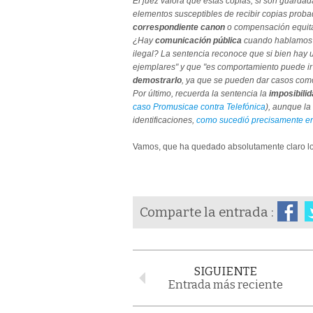
El juez valora que estas copias, si son guarda
elementos susceptibles de recibir copias proba
correspondiente canon
o compensación equitati
¿Hay
comunicación pública
cuando hablamos de
ilegal? La sentencia reconoce que si bien hay u
ejemplares" y que "es comportamiento puede ir
demostrarlo
, ya que se pueden dar casos como
Por último, recuerda la sentencia la
imposibilid
caso Promusicae contra Telefónica
), aunque la
identificaciones,
como sucedió precisamente e
Vamos, que ha quedado absolutamente claro lo 
Comparte la entrada :
SIGUIENTE
Entrada más reciente