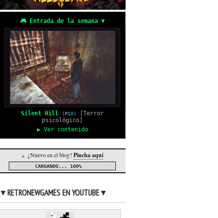
🎮 Entrada de la semana ▼
Silent Hill
[Terror
(PSX)
psicológico]
▶ Ver contenido
¿Nuevo en el blog?
Pincha aquí
●
CARGANDO...
100%
▼RETRONEWGAMES EN YOUTUBE▼