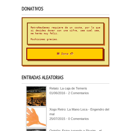
DONATIVOS
RetroNewGames requiere de un coste, por lo que
si decides donar con una cifra, sea cual sea,
me harás muy feliz.
Muchísimas gracias.
💾 Dona 💳
ENTRADAS ALEATORIAS
Relato: La caja de Temeris
01/06/2016 - 2 Comentarios
Xogo Retro: La Mano Loca - Engendro del
mal
25/07/2015 - 0 Comentarios
Opinión: Estoy jugando a Skyrim... el