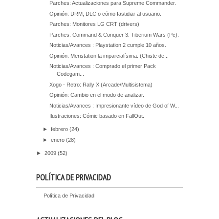
Parches: Actualizaciones para Supreme Commander.
Opinión: DRM, DLC o cómo fastidiar al usuario.
Parches: Monitores LG CRT (drivers)
Parches: Command & Conquer 3: Tiberium Wars (Pc).
Noticias/Avances : Playstation 2 cumple 10 años.
Opinión: Meristation la imparcialísima. (Chiste de...
Noticias/Avances : Comprado el primer Pack
Codegam...
Xogo - Retro: Rally X (Arcade/Multisistema)
Opinión: Cambio en el modo de analizar.
Noticias/Avances : Impresionante vídeo de God of W...
Ilustraciones: Cómic basado en FallOut.
►
febrero
(24)
►
enero
(28)
►
2009
(52)
POLÍTICA DE PRIVACIDAD
Política de Privacidad