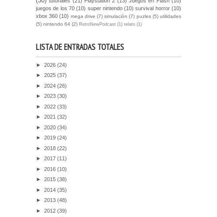
(30)
tutoriales
(21)
Playstation 2
(13)
Juegos en Flash
(10)
juegos de los 70
(10)
super nintendo
(10)
survival horror
(10)
xbox 360
(10)
mega drive
(7)
simulación
(7)
puzles
(5)
utilidades
(5)
nintendo 64
(2)
RetroNewPodcast
(1)
relato
(1)
LISTA DE ENTRADAS TOTALES
►
2026
(24)
►
2025
(37)
►
2024
(26)
►
2023
(30)
►
2022
(33)
►
2021
(32)
►
2020
(34)
►
2019
(24)
►
2018
(22)
►
2017
(11)
►
2016
(10)
►
2015
(38)
►
2014
(35)
►
2013
(48)
►
2012
(39)