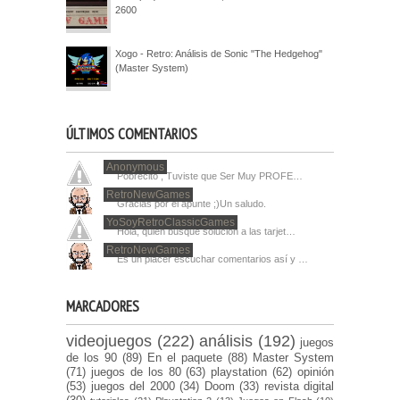
2600
Xogo - Retro: Análisis de Sonic "The Hedgehog"
(Master System)
ÚLTIMOS COMENTARIOS
Anonymous
Pobrecito , Tuviste que Ser Muy PROFE…
RetroNewGames
Gracias por el apunte ;)Un saludo.
YoSoyRetroClassicGames
Hola, quien busque solucion a las tarjet…
RetroNewGames
Es un placer escuchar comentarios así y …
MARCADORES
videojuegos
(222)
análisis
(192)
juegos
de los 90
(89)
En el paquete
(88)
Master System
(71)
juegos de los 80
(63)
playstation
(62)
opinión
(53)
juegos del 2000
(34)
Doom
(33)
revista digital