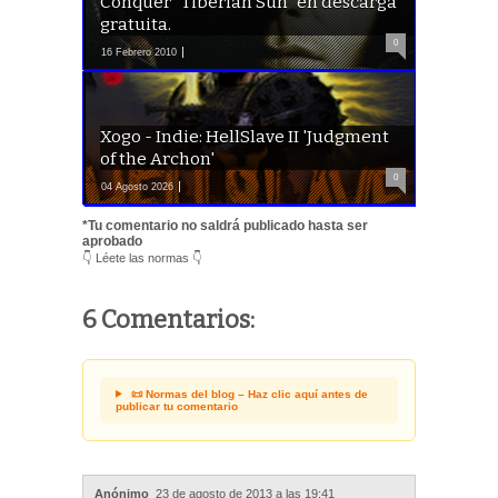
Conquer "Tiberian Sun" en descarga
gratuita.
0
16 Febrero 2010
Xogo - Indie: HellSlave II 'Judgment
of the Archon'
0
04 Agosto 2026
*Tu comentario no saldrá publicado hasta ser
aprobado
👇 Léete las normas 👇
6 Comentarios:
📜 Normas del blog – Haz clic aquí antes de
publicar tu comentario
Anónimo
23 de agosto de 2013 a las 19:41