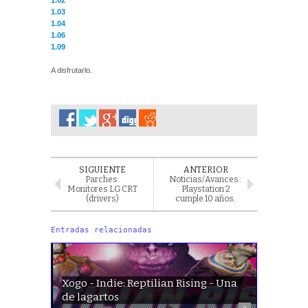
1.03
1.04
1.06
1.09
A disfrutarlo.
SIGUIENTE
ANTERIOR
Parches:
Noticias/Avances :
Monitores LG CRT
Playstation 2
(drivers)
cumple 10 años.
Entradas relacionadas
Xogo - Indie: Reptilian Rising - Una
de lagartos