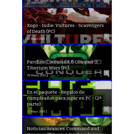
0
22 Abril 2026
Xogo - Indie: Vultures - Scavengers
of Death (PC)
0
12 Mayo 2026
Parches: Command & Conquer 3:
Tiberium Wars (Pc).
6
06 Marzo 2010
En el paquete - Regalos de
cumpleaños para jugar en PC - (2ª
parte)
0
17 Mayo 2024
Noticias/Avances: Command and