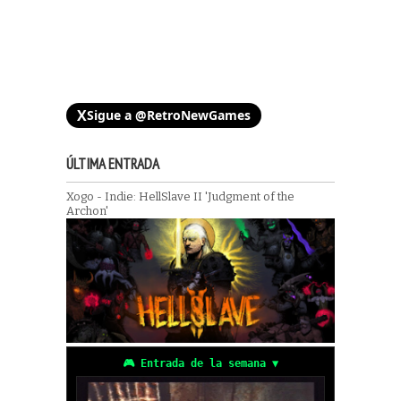
X
Sigue a @RetroNewGames
ÚLTIMA ENTRADA
Xogo - Indie: HellSlave II 'Judgment of the
Archon'
🎮 Entrada de la semana ▼