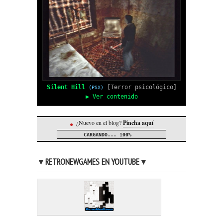
Silent Hill
[Terror psicológico]
(PSX)
▶ Ver contenido
¿Nuevo en el blog?
Pincha aquí
●
CARGANDO...
100%
▼RETRONEWGAMES EN YOUTUBE▼