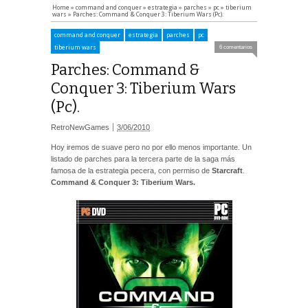
Home
»
command and conquer
»
estrategia
»
parches
»
pc
»
tiberium
wars
»
Parches: Command & Conquer 3: Tiberium Wars (Pc).
command and conquer
estrategia
parches
pc
tiberium wars
6 comentarios
Parches: Command &
Conquer 3: Tiberium Wars
(Pc).
RetroNewGames
3/06/2010
Hoy iremos de suave pero no por ello menos importante. Un
listado de parches para la tercera parte de la saga más
famosa de la estrategia pecera, con permiso de
Starcraft
.
Command & Conquer 3: Tiberium Wars.