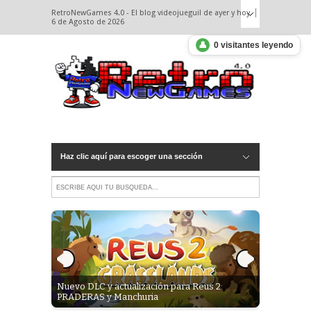
RetroNewGames 4.0 - El blog videojueguil de ayer y hoy.
6 de Agosto de 2026
👤
0 visitantes leyendo
Haz clic aquí para escoger una sección
e gestión y
Nuevo DLC y actualización para Reus 2:
Infinity: 
PRADERAS y Manchuria
septiembr