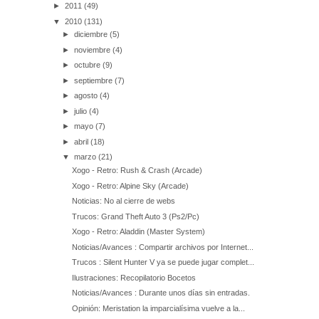
►
2011
(49)
▼
2010
(131)
►
diciembre
(5)
►
noviembre
(4)
►
octubre
(9)
►
septiembre
(7)
►
agosto
(4)
►
julio
(4)
►
mayo
(7)
►
abril
(18)
▼
marzo
(21)
Xogo - Retro: Rush & Crash (Arcade)
Xogo - Retro: Alpine Sky (Arcade)
Noticias: No al cierre de webs
Trucos: Grand Theft Auto 3 (Ps2/Pc)
Xogo - Retro: Aladdin (Master System)
Noticias/Avances : Compartir archivos por Internet...
Trucos : Silent Hunter V ya se puede jugar complet...
Ilustraciones: Recopilatorio Bocetos
Noticias/Avances : Durante unos días sin entradas.
Opinión: Meristation la imparcialísima vuelve a la...