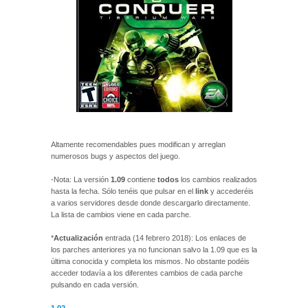
Altamente recomendables pues modifican y arreglan
numerosos bugs y aspectos del juego.
-Nota: La versión
1.09
contiene
todos
los cambios realizados
hasta la fecha. Sólo tenéis que pulsar en el
link
y accederéis
a varios servidores desde donde descargarlo directamente.
La lista de cambios viene en cada parche.
*
Actualización
entrada (14 febrero 2018): Los enlaces de
los parches anteriores ya no funcionan salvo la 1.09 que es la
última conocida y completa los mismos. No obstante podéis
acceder todavía a los diferentes cambios de cada parche
pulsando en cada versión.
1.02