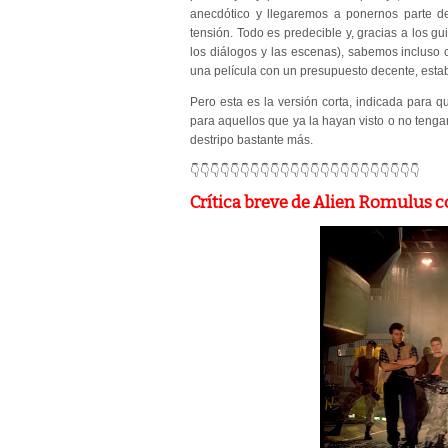
anecdótico y llegaremos a ponernos parte de
tensión. Todo es predecible y, gracias a los gu
los diálogos y las escenas), sabemos incluso
una película con un presupuesto decente, estab
Pero esta es la versión corta, indicada para 
para aquellos que ya la hayan visto o no tenga
destripo bastante más.
👇👇👇👇👇👇👇👇👇👇👇👇👇👇👇👇👇👇👇👇👇👇👇
Crítica breve de Alien Romulus c