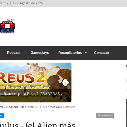
y hoy.
6 de Agosto de 2026
Podcast
Gameplays
Recopilatorios
Contacto
ualización para Reus 2: PRADERAS y
Análisis - Mandragora: Whisper
oscuro de estilo Souls/Metroid
mulus
»
Opinión: Alien Romulus - (el Alien más Woke y remolón)
us
0 comentarios
ulus - (el Alien más