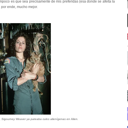
ampoco es que sea precisamente de mis preferidas (esa donde se afeita la
, por ende, mucho mejor.
a, Sigourney Weaver ya pateaba culos alienígenas en Alien.