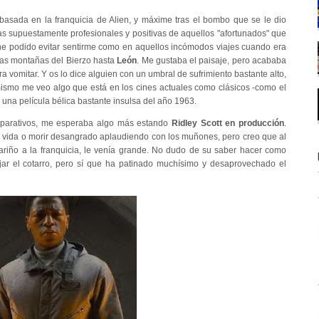
basada en la franquicia de Alien, y máxime tras el bombo que se le dio
icas supuestamente profesionales y positivas de aquellos "afortunados" que
o he podido evitar sentirme como en aquellos incómodos viajes cuando era
las montañas del Bierzo hasta
León
. Me gustaba el paisaje, pero acababa
a vomitar. Y os lo dice alguien con un umbral de sufrimiento bastante alto,
mismo me veo algo que está en los cines actuales como clásicos -como el
, una película bélica bastante insulsa del año 1963.
omparativos, me esperaba algo más estando
Ridley Scott en producción
.
i vida o morir desangrado aplaudiendo con los muñones, pero creo que al
riño a la franquicia, le venía grande. No dudo de su saber hacer como
nejar el cotarro, pero sí que ha patinado muchísimo y desaprovechado el