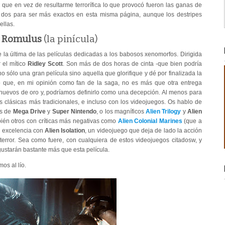
 que en vez de resultarme terrorífica lo que provocó fueron las ganas de
ña, dos para ser más exactos en esta misma página, aunque los destripes
ellas.
n Romulus
(la pinícula)
la última de las películas dedicadas a los babosos xenomorfos. Dirigida
 el mítico
Ridley Scott
. Son más de dos horas de cinta -que bien podría
sólo una gran película sino aquella que glorifique y dé por finalizada la
o que, en mi opinión como fan de la saga, no es más que otra entrega
ora huevos de oro y, podríamos definirlo como una decepción. Al menos para
s clásicas más tradicionales, e incluso con los videojuegos. Os hablo de
os de
Mega Drive
y
Super Nintendo
, o los magníficos
Alien Trilogy
y
Alien
ién otros con críticas más negativas como
Alien Colonial Marines
(que a
la excelencia con
Alien Isolation
, un videojuego que deja de lado la acción
 terror. Sea como fuere, con cualquiera de estos videojuegos citadosw, y
os gustarán bastante más que esta película.
os al lío.