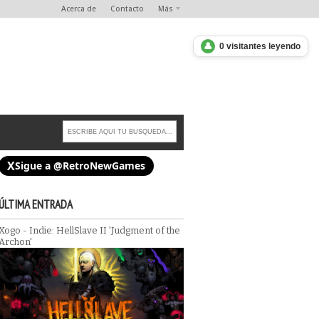
Acerca de
Contacto
Más
👤
0 visitantes leyendo
X
Sigue a @RetroNewGames
ÚLTIMA ENTRADA
Xogo - Indie: HellSlave II 'Judgment of the
s of the Witch Tree - Rol
Archon'
Xogo - Indie: Denshattack