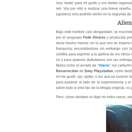
muy 'woke' para mi gusto y con tantas lagunas
reír. Voy por ello a realizar una breve rese
(spoilers) sólo podréis verlos en la segunda de 
Alie
Bajo este nombre casi desgastado, se esconde 
por el uruguayo
Fede Álvarez
y producida por
durar mucho menos- en la que uno se espera no 
franquicia; encontrándose sin embargo con l
cinéfila para exprimir a la gallina de los otr
mí y para quienes disfrutamos con las entrega
títulos como el arcade de "
Aliens
", los cartuch
Resurrection
de
Sony Playstation
, como tamb
mí me gustó, ojo, ojete), o los que ya rozaron 
para pasarse al lado de la supervivencia y el
sobre todo si eres fan de la trilogía original, 
Pero, como siempre os digo en estos casos, vam