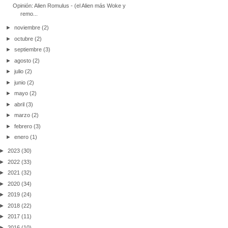
Opinión: Alien Romulus - (el Alien más Woke y
remo...
►
noviembre
(2)
►
octubre
(2)
►
septiembre
(3)
►
agosto
(2)
►
julio
(2)
►
junio
(2)
►
mayo
(2)
►
abril
(3)
►
marzo
(2)
►
febrero
(3)
►
enero
(1)
►
2023
(30)
►
2022
(33)
►
2021
(32)
►
2020
(34)
►
2019
(24)
►
2018
(22)
►
2017
(11)
►
2016
(10)