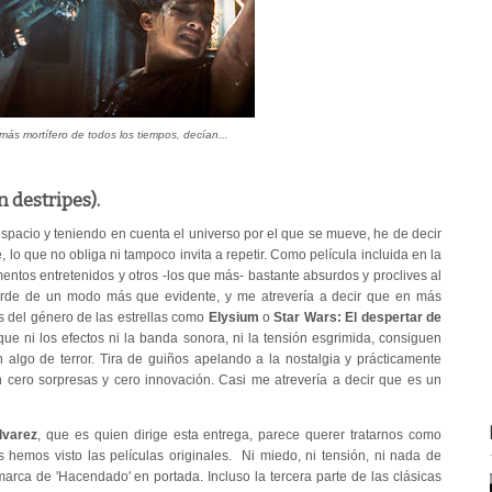
más mortífero de todos los tiempos, decían...
 destripes).
spacio y teniendo en cuenta el universo por el que se mueve, he de decir
e, lo que no obliga ni tampoco invita a repetir. Como película incluida en la
ntos entretenidos y otros -los que más- bastante absurdos y proclives al
rde de un modo más que evidente, y me atrevería a decir que en más
s del género de las estrellas como
Elysium
o
Star Wars: El despertar de
ue ni los efectos ni la banda sonora, ni la tensión esgrimida, consiguen
n algo de terror. Tira de guiños apelando a la nostalgia y prácticamente
n cero sorpresas y cero innovación. Casi me atrevería a decir que es un
lvarez
, que es quien dirige esta entrega, parece querer tratarnos como
 hemos visto las películas originales. Ni miedo, ni tensión, ni nada de
arca de 'Hacendado' en portada. Incluso la tercera parte de las clásicas