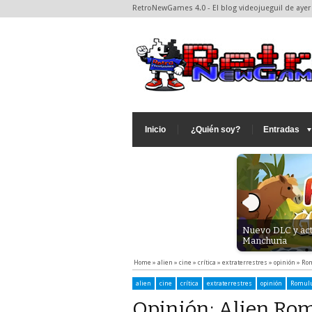
RetroNewGames 4.0 - El blog videojueguil de ayer 
Inicio
¿Quién soy?
Entradas
Nuevo DLC y act
ogo - Lembranzas: Syphon filter - Análisis (PSX)
Manchuria
Home
»
alien
»
cine
»
crítica
»
extraterrestres
»
opinión
»
Ro
alien
cine
crítica
extraterrestres
opinión
Romul
Opinión: Alien Rom