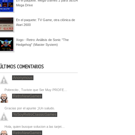
En el paquete: Mega Games 2 para SEGA
Mega Drive
En el paquete: TV Game, otra clónica de
Atari 2600
Xogo - Retro: Análisis de Sonic "The
Hedgehog" (Master System)
ÚLTIMOS COMENTARIOS
Anonymous
Pobrecito , Tuviste que Ser Muy PROFE…
RetroNewGames
Gracias por el apunte ;)Un saludo.
YoSoyRetroClassicGames
Hola, quien busque solucion a las tarjet…
RetroNewGames