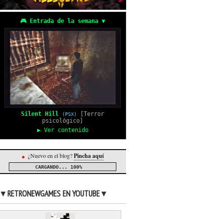
🎮 Entrada de la semana ▼
Silent Hill
[Terror
(PSX)
psicológico]
▶ Ver contenido
¿Nuevo en el blog?
Pincha aquí
●
CARGANDO...
100%
▼RETRONEWGAMES EN YOUTUBE▼