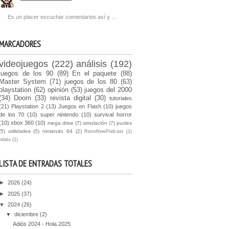
Es un placer escuchar comentarios así y …
MARCADORES
videojuegos
(222)
análisis
(192)
juegos de los 90
(89)
En el paquete
(88)
Master System
(71)
juegos de los 80
(63)
playstation
(62)
opinión
(53)
juegos del 2000
(34)
Doom
(33)
revista digital
(30)
tutoriales
(21)
Playstation 2
(13)
Juegos en Flash
(10)
juegos
de los 70
(10)
super nintendo
(10)
survival horror
(10)
xbox 360
(10)
mega drive
(7)
simulación
(7)
puzles
(5)
utilidades
(5)
nintendo 64
(2)
RetroNewPodcast
(1)
relato
(1)
LISTA DE ENTRADAS TOTALES
►
2026
(24)
►
2025
(37)
▼
2024
(26)
▼
diciembre
(2)
Adiós 2024 - Hola 2025