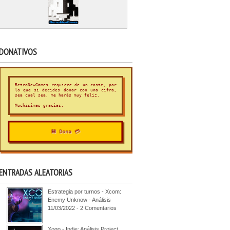
DONATIVOS
RetroNewGames requiere de un coste, por
lo que si decides donar con una cifra,
sea cual sea, me harás muy feliz.
Muchísimas gracias.
💾 Dona 💳
ENTRADAS ALEATORIAS
Estrategia por turnos - Xcom:
Enemy Unknow - Análisis
11/03/2022 - 2 Comentarios
Xogo - Indie: Análisis Project