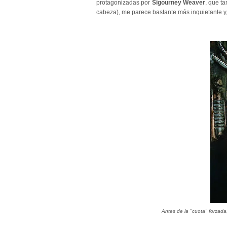
protagonizadas por
Sigourney Weaver
, que t
cabeza), me parece bastante más inquietante y
Antes de la "cuota" forzad