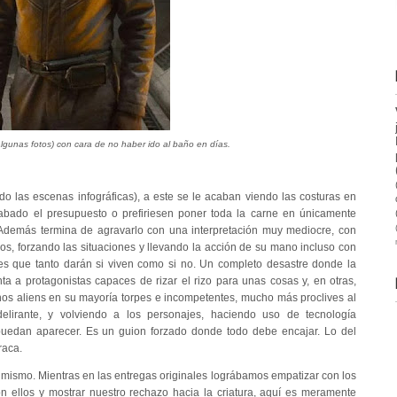
algunas fotos) con cara de no haber ido al baño en días.
do las escenas infográficas), a este se le acaban viendo las costuras en
ado el presupuesto o prefiriesen poner toda la carne en únicamente
Además termina de agravarlo con una interpretación muy mediocre, con
dos, forzando las situaciones y llevando la acción de su mano incluso con
es que tanto darán si viven como si no. Un completo desastre donde la
a a protagonistas capaces de rizar el rizo para unas cosas y, en otras,
os aliens en su mayoría torpes e incompetentes, mucho más proclives al
irante, y volviendo a los personajes, haciendo uso de tecnología
uedan aparecer. Es un guion forzado donde todo debe encajar. Lo del
raca.
 mismo. Mientras en las entregas originales lográbamos empatizar con los
on ellos y mostrar nuestro rechazo hacia la criatura, aquí es meramente