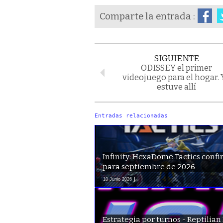
Comparte la entrada :
SIGUIENTE
ODISSEY el primer
videojuego para el hogar. 
estuve allí
Entradas relacionadas
Infinity: HexaDome Tactics conf
para septiembre de 2026
10 Junio 2026
Estrategia por turnos - Reptilian