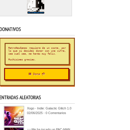
DONATIVOS
RetroNewGames requiere de un coste, por
lo que si decides donar con una cifra,
sea cual sea, me harás muy feliz.
Muchísimas gracias.
💾 Dona 💳
ENTRADAS ALEATORIAS
Xogo - Indie: Galactic Glitch 1.0
02/06/2025 - 0 Comentarios
¡¡¡¡Me ha tocado un PAC-MAN