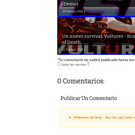
(Demo)
20 Febrero 2026
Un nuevo survival: Vultures - Sc
of Death
12 Febrero 2026
*Tu comentario no saldrá publicado hasta se
👇 Léete las normas 👇
0 Comentarios:
Publicar Un Comentario
📜 Normas del blog – Haz clic aquí antes 