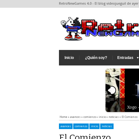
RetroNewGames 4.0 - El blog videojueguil de ayer 
Inicio
¿Quién soy?
Entradas
ogo - Retro : Shadow Dancer (Master
ystem/Playstation 2, Psp, Genesis, arcade,etc)
Xogo - Lembranz
Home
»
avances
»
comienzo
»
inicio
»
noticias
»
El Comienzo
avances
comienzo
inicio
noticias
El Comienzo