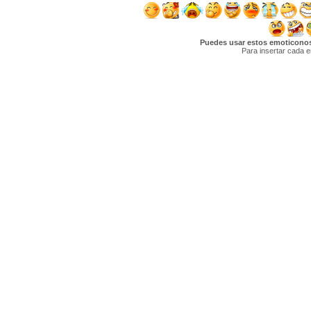
Puedes usar estos emoticonos 
Para insertar cada e