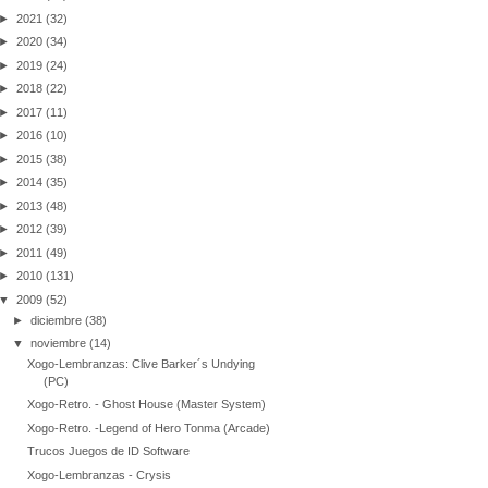
►
2021
(32)
►
2020
(34)
►
2019
(24)
►
2018
(22)
►
2017
(11)
►
2016
(10)
►
2015
(38)
►
2014
(35)
►
2013
(48)
►
2012
(39)
►
2011
(49)
►
2010
(131)
▼
2009
(52)
►
diciembre
(38)
▼
noviembre
(14)
Xogo-Lembranzas: Clive Barker´s Undying
(PC)
Xogo-Retro. - Ghost House (Master System)
Xogo-Retro. -Legend of Hero Tonma (Arcade)
Trucos Juegos de ID Software
Xogo-Lembranzas - Crysis