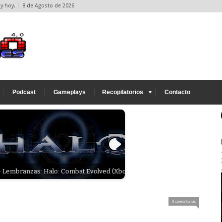
y hoy.
8 de Agosto de 2026
Podcast
Gameplays
Recopilatorios
Contacto
as: Halo: Combat Evolved (Xbox/Pc)
Xogo - Retro: Basketball Nigh
0 comentarios