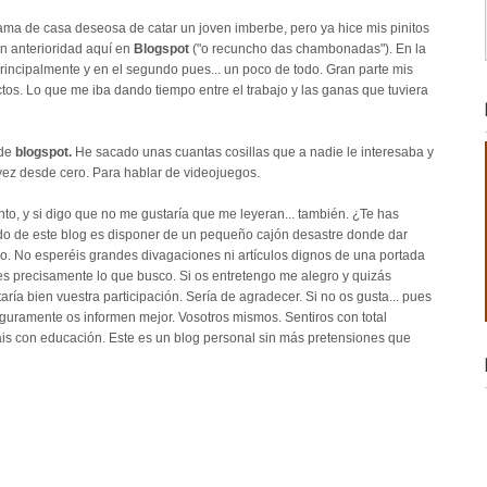
 ama de casa deseosa de catar un joven imberbe, pero ya hice mis pinitos
n anterioridad aquí en
Blogspot
("o recuncho das chambonadas"). En la
incipalmente y en el segundo pues... un poco de todo. Gran parte mis
tos. Lo que me iba dando tiempo entre el trabajo y las ganas que tuviera
 de
blogspot.
He sacado unas cuantas cosillas que a nadie le interesaba y
ez desde cero. Para hablar de videojuegos.
nto, y si digo que no me gustaría que me leyeran... también. ¿Te has
ido de este blog es disponer de un pequeño cajón desastre donde dar
cio. No esperéis grandes divagaciones ni artículos dignos de una portada
 es precisamente lo que busco. Si os entretengo me alegro y quizás
ría bien vuestra participación. Sería de agradecer. Si no os gusta... pues
guramente os informen mejor. Vosotros mismos. Sentiros con total
gáis con educación. Este es un blog personal sin más pretensiones que