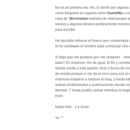
No es mi primera vez. No, lo siento por alguna
como bloguero en lugares como
Gamefilia
y co
casa de
Meristation
hablaba de videojuegos pr
neuras y algunos deseos políticamente incorrec
para escribir.
He decidido rehacer el hueco que conservaba
le he cambiado el nombre para comenzar otra v
Si digo que me gustaría que me visitasen... mie
liado? En resumen: me da igual. El fin y comet
rienda suelta a esta pasión, vicio o forma de o
de revista porque ni me da el coco para eso ni
entonces empiece a mejorar el blog, y hasta esta
sobran profesionales y publicaciones donde se
libertad. Y hasta podéis opinar mientras lo ha
esas.
Nada más... y a viciar.
Yo ^^