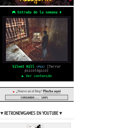
🎮 Entrada de la semana ▼
Silent Hill
[Terror
(PSX)
psicológico]
▶ Ver contenido
¿Nuevo en el blog?
Pincha aquí
●
CARGANDO...
100%
▼RETRONEWGAMES EN YOUTUBE▼