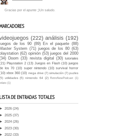
Gracias por el apunte ;)Un saludo.
MARCADORES
videojuegos
(222)
análisis
(192)
juegos de los 90
(89)
En el paquete
(88)
Master System
(71)
juegos de los 80
(63)
playstation
(62)
opinión
(53)
juegos del 2000
(34)
Doom
(33)
revista digital
(30)
tutoriales
(21)
Playstation 2
(13)
Juegos en Flash
(10)
juegos
de los 70
(10)
super nintendo
(10)
survival horror
(10)
xbox 360
(10)
mega drive
(7)
simulación
(7)
puzles
(5)
utilidades
(5)
nintendo 64
(2)
RetroNewPodcast
(1)
relato
(1)
LISTA DE ENTRADAS TOTALES
►
2026
(24)
►
2025
(37)
►
2024
(26)
►
2023
(30)
►
2022
(33)