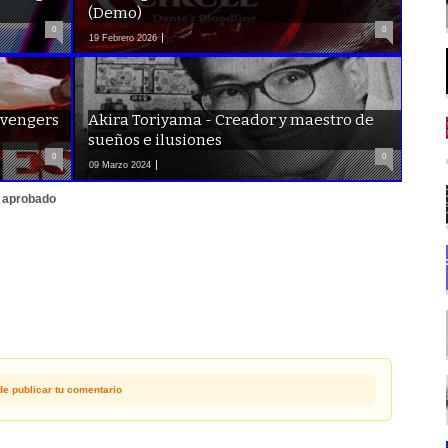
(Demo)
0
0
19 Febrero 2026
avengers
Akira Toriyama - Creador y maestro de
sueños e ilusiones
0
0
09 Marzo 2024
r aprobado
de publicar tu comentario