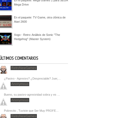
En el paquete: Mega Games 2 para SEGA
Mega Drive
En el paquete: TV Game, otra clónica de
Atari 2600
Xogo - Retro: Análisis de Sonic "The
Hedgehog" (Master System)
ÚLTIMOS COMENTARIOS
RetroNewGames
¿Pasivo - Agresivo? ¿Despreciable? Juer,…
Anonymous
Bueno, su pasivo-agresividad sobra y es …
Anonymous
Pobrecito , Tuviste que Ser Muy PROFE…
RetroNewGames