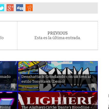
PREVIOUS
Yo
Esta es la última entrada.
irmado
Denshattack: Grindando con un tren al
estilo TonyHawk (Demo)
0
0
23 Febrero 2026
 Rising
The Alighieri Circle: Dante's Bloodline -