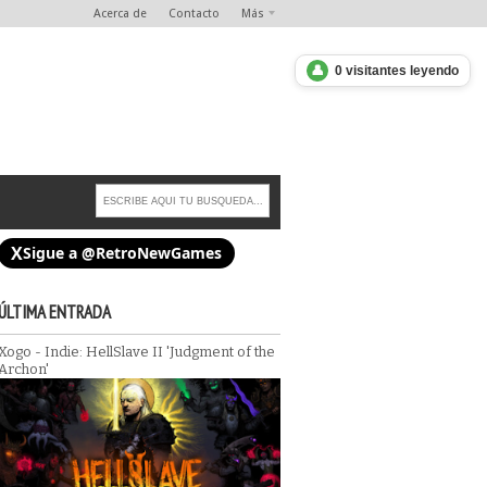
Acerca de
Contacto
Más
👤
0 visitantes leyendo
X
Sigue a @RetroNewGames
ÚLTIMA ENTRADA
Xogo - Indie: HellSlave II 'Judgment of the
Opinión/Noticias/Avances : El adios a los ma
Archon'
tmare (Master System)
papel de videojuegos.