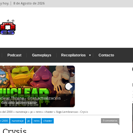
y hoy.
8 de Agosto de 2026
Podcast
Gameplays
Recopilatorios
Contacto
uclear Throne - Gran actualización
Descargas - La primera traduc
 décimo aniversario
idiomas Gallego y Español
s del 2000
»
nanotraje
»
pc
»
retro
»
shooter
»
Xogo-Lembranzas - Crysis
el 2000
nanotraje
pc
retro
shooter
0 comentarios
 Crysis