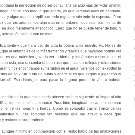
ondaría la perfección de no ser por su falta de algo más de "vida" animal.
juego incluso con todo lo que aporta, ya que veremos aves en bandada,
sas y algún que otro reptil paciendo regularmente entre la espesura. Pero
ez que nos adentremos algo más en el entorno, todo este movimiento de
se en algo meramente anecdótico. Claro que no se puede tener de todo, y
 pero quién sabe si con un mod...
ficamente y que hará uso de toda la potencia de nuestro Pc. No es de
as, que el entorno es de lo más tremendo y realista que hayamos podido ver
 es una auténtica gozada ver la hierba y los árboles mecerse con el
a que está; eso sin contar el buen uso que hace de reflejos y refracciones
disparan y nos encontramos sumergidos en el agua, veremos con exactitud la
estas de sol? Sin duda un punto y aparte si es que llegáis a jugar con el
al.mod
". Eso chicos, es para pasar la fregona porque lo váis a babear.
encillo de lo que estos mods ofrecen sería el siguiente: al llegar al alto
 edificación, comenzó a amanecer. Pues bien, imaginad mi cara de asombro
por entre las hojas y la hierba. Cómo se solapaba tras el tronco de las
ntrastes y unas sombras tan realistas que me atrevo a decir que
to y realmente sorprendente.
aunque mínimo en comparación con el resto; hablo de las animaciones