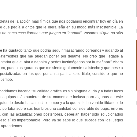
.
pletas de la acción más fílmica que nos podamos encontrar hoy en día en
que pedía a gritos que le diera leña en su modo más insostenible. La
 no como esas lloronas que juegan en "normal". Vosotros sí que no sóis
e ha gustad
o tanto que podría seguir masacrando coreanos y jugando al
xtraterrestres que me puedan poner por delante. No creo que llegase a
entador que el olor a napalm y pedos lacrimógenos por la mañana? Ahora
tura, puedo aseguraros que me siento gratamente satisfecho y que pese a
ecializadas en las que ponían a parir a este título, considero que he
 tiempo.
dríamos hacerlo: su calidad gráfica es sin ninguna duda y a todas luces
os equipos más punteros de su momento e incluso para algunos de este
guiendo desde hacía mucho tiempo y a la que se le ha venido tildando de
ego portaba sobre sus hombros una cantidad considerable de bugs. Errores
con las actualizaciones posteriores, deberían haber sido solucionados
 eso sí es imperdonable. Pero ya se sabe lo que sucede con los juegos
ca aprendemos.