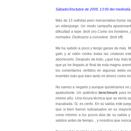
Sábado/3/octubre de 2009. 13:00 del mediodía
Más de 13 sufridas pero inenarrables horas re
un videojuego. Un modo campaña apasionante 
dificultad a tope. (troll on)
Como los hombres, y
normales. Dedicaros a consolear.
(troll off)
Me ha sabido a poco y tengo ganas de más. M
gato y al ratón contra todas las criaturas e
aborrecerlo. Después de todo, ¿qué hay más t
que ya he llegado al final de esta magna aven
los comentarios vertidos en algunas webs esp
invertido más que bien tanto mi dinero como mi
No vamos a negarlo y aunque quisiéramos no po
apabullante. Un auténtico
benchmark
para l
mismo año. Una locura técnica que se venía si
inacabada. Sí, es cierto. En su salida este ju
que si bien fueron subsanados en su mayoría 
como mínimo a los pocos días de su salida y
salidos antes de tiempo... y nosotros que nun