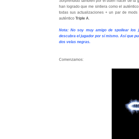
Sorprendido también por el buen hacer de la 
han logrado que me sintiera como el auténtico
todas sus actualizaciones + un par de mods 
auténtico
Triple A
.
Not
a:
No soy muy amigo de spoilear los j
descubra el jugador por sí mismo. Así que pu
dos velas negras.
Comenzamos: