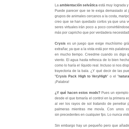
La
ambientación selvática
está muy lograda y r
Puede parecer que se le exiga demasiado al 
grupos de animales cercanos a la costa, maripo
creo que se han quedado cortos ya que una v
seres virtuales irán poco a poco convirtiéndo
más por capricho que por verdadera necesidad,
Crysis
es un juego que exige muchísimo grá
extrañar, ya que a la vista está por mis palabr
en mucho tiempo. Creedme cuando os digo que
viento. El agua hasta refresca de lo bien hech
como lo haría el líquido real. Incluso si nos 
trayectoria de la bala. ¿Y qué decir de las pu
"
Crysis Pack High to VeryHigh
" o el "
natur
¡Palabra!
¿Y qué hacen estos mods?
Pues un ejemplo s
desde el que tomaría el control en la primera
al ver los rayos de sol tratando de penetrar 
palmeras mientras me movía. Con unos co
sin precedentes en cualquier fps. Lo nunca vis
Sin embargo hay un pequeño pero que añadir 