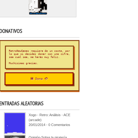
DONATIVOS
RetroNewGames requiere de un coste, por
lo que si decides donar con una cifra,
sea cual sea, me harás muy feliz.
Muchísimas gracias.
💾 Dona 💳
ENTRADAS ALEATORIAS
Xogo - Retro: Análisis - ACE
(arcade)
20/01/2014 - 0 Comentarios
Opinión-Sobre la piratería.