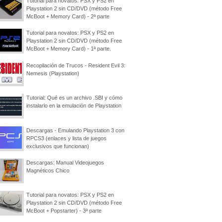
Tutorial para novatos: PSX y PS2 en
Playstation 2 sin CD/DVD (método Free
McBoot + Memory Card) - 2ª parte
Tutorial para novatos: PSX y PS2 en
Playstation 2 sin CD/DVD (método Free
McBoot + Memory Card) - 1ª parte.
Recopilación de Trucos - Resident Evil 3:
Nemesis (Playstation)
Tutorial: Qué es un archivo .SBI y cómo
instalarlo en la emulación de Playstation
Descargas - Emulando Playstation 3 con
RPCS3 (enlaces y lista de juegos
exclusivos que funcionan)
Descargas: Manual Videojuegos
Magnéticos Chico
Tutorial para novatos: PSX y PS2 en
Playstation 2 sin CD/DVD (método Free
McBoot + Popstarter) - 3ª parte