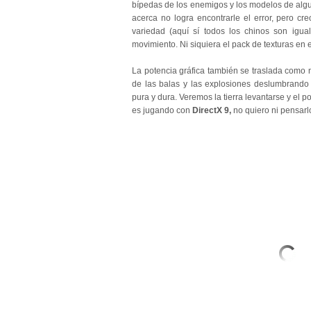
bípedas de los enemigos y los modelos de algu
acerca no logra encontrarle el error, pero cr
variedad (aquí sí todos los chinos son igu
movimiento. Ni siquiera el pack de texturas en 
La potencia gráfica también se traslada como n
de las balas y las explosiones deslumbrando 
pura y dura. Veremos la tierra levantarse y el p
es jugando con
DirectX 9,
no quiero ni pensarl