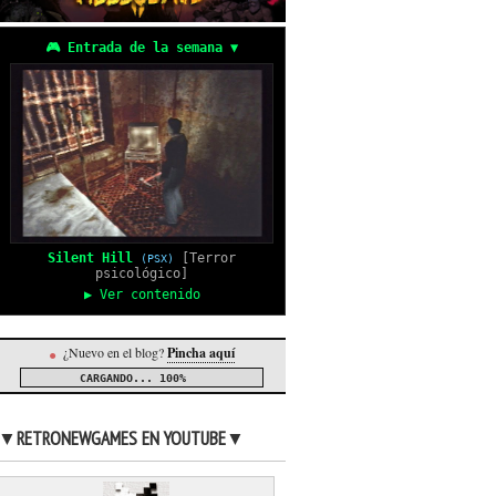
🎮 Entrada de la semana ▼
Silent Hill
[Terror
(PSX)
psicológico]
▶ Ver contenido
¿Nuevo en el blog?
Pincha aquí
●
CARGANDO...
100%
▼RETRONEWGAMES EN YOUTUBE▼