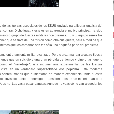
de las fuerzas especiales de los
EEUU
enviado para liberar
una isla del
ncontrar. Dicho lugar, y este es en aparencia el motivo principal, ha sido
meroso grupo de fuerzas militares norcoreanas. Tú y tu equipo seréis los
oner que se trata de una misión como otra cualquiera, será a medida que
iremos que los coreanos son tan sólo una pequeña parte del problema.
ismo entrenamiento militar avanzado. Pero claro... mandar a cuatro tipos a
menos que un suicidio y una gran pérdida de tiempo y dinero, así que lo
como el "
nanotraje":
una indumentaria experimental de las fuerzas
o vista en un verdadero
supersoldado escupeplomo
. Esta moderna
es sobrehumanas que aumentarán de manera exponencial tanto nuestra
s invisibles ante el enemigo a transformarnos en un material tan duro
? Pues no. Las vas a pasar canutas. Aunque no veas cómo van a quedar los