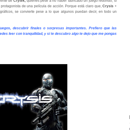
gente de
Crytek,
quienes pese a no haber fabricado un juego redondo, sí
 protagonista de una película de acción. Porque está claro que,
Crysis
+
gráficos, se convierte pese a lo que algunos puedan decir, en todo un
uegos, descubri
r finales o sorpresas importantes. Prefiero que las
edes leer con tranquilidad, y si te descubro algo te dejo que me pongas