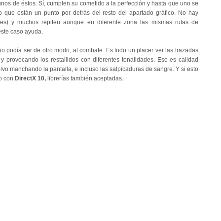
nos de éstos. Sí, cumplen su cometido a la perfección y hasta que uno se
eo que están un punto por detrás del resto del apartado gráfico. No hay
ales) y muchos repiten aunque en diferente zona las mismas rutas de
este caso ayuda.
o podía ser de otro modo, al combate. Es todo un placer ver las trazadas
y provocando los restallidos con diferentes tonalidades. Eso es calidad
olvo manchando la pantalla, e incluso las salpicaduras de sangre. Y si esto
o
con
DirectX 10,
librerías
también aceptadas.