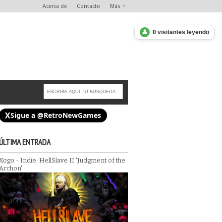
Acerca de
Contacto
Más
👤
0 visitantes leyendo
X
Sigue a @RetroNewGames
ÚLTIMA ENTRADA
Xogo - Indie: HellSlave II 'Judgment of the
ción de "Abuse" a los
Archon'
Xogo - Indie: Galactic Glitch 1.0