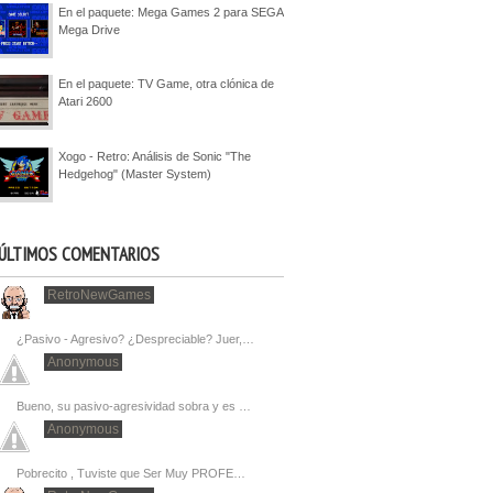
En el paquete: Mega Games 2 para SEGA
Mega Drive
En el paquete: TV Game, otra clónica de
Atari 2600
Xogo - Retro: Análisis de Sonic "The
Hedgehog" (Master System)
ÚLTIMOS COMENTARIOS
RetroNewGames
¿Pasivo - Agresivo? ¿Despreciable? Juer,…
Anonymous
Bueno, su pasivo-agresividad sobra y es …
Anonymous
Pobrecito , Tuviste que Ser Muy PROFE…