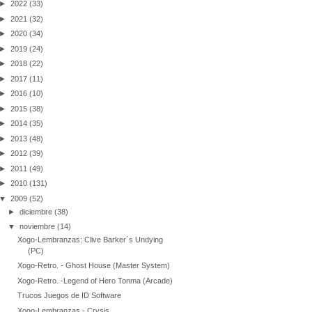
►
2022
(33)
►
2021
(32)
►
2020
(34)
►
2019
(24)
►
2018
(22)
►
2017
(11)
►
2016
(10)
►
2015
(38)
►
2014
(35)
►
2013
(48)
►
2012
(39)
►
2011
(49)
►
2010
(131)
▼
2009
(52)
►
diciembre
(38)
▼
noviembre
(14)
Xogo-Lembranzas: Clive Barker´s Undying
(PC)
Xogo-Retro. - Ghost House (Master System)
Xogo-Retro. -Legend of Hero Tonma (Arcade)
Trucos Juegos de ID Software
Xogo-Lembranzas - Crysis