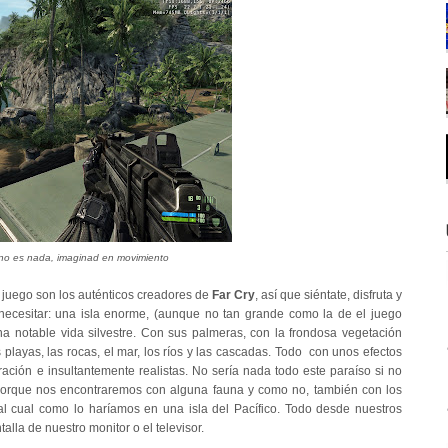
no es nada, imaginad en movimiento
 juego son los auténticos creadores de
Far Cry
, así que siéntate, disfruta y
necesitar: una isla enorme, (aunque no tan grande como la de el juego
una notable vida silvestre. Con sus palmeras, con la frondosa vegetación
s playas, las rocas, el mar, los ríos y las cascadas. Todo con unos efectos
ración e insultantemente realistas. No sería nada todo este paraíso si no
 Porque nos encontraremos con alguna fauna y como no, también con los
al cual como lo haríamos en una isla del Pacífico. Todo desde nuestros
lla de nuestro monitor o el televisor.