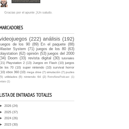
RetroNewGames
Gracias por el apunte ;)Un saludo.
MARCADORES
videojuegos
(222)
análisis
(192)
juegos de los 90
(89)
En el paquete
(88)
Master System
(71)
juegos de los 80
(63)
playstation
(62)
opinión
(53)
juegos del 2000
(34)
Doom
(33)
revista digital
(30)
tutoriales
(21)
Playstation 2
(13)
Juegos en Flash
(10)
juegos
de los 70
(10)
super nintendo
(10)
survival horror
(10)
xbox 360
(10)
mega drive
(7)
simulación
(7)
puzles
(5)
utilidades
(5)
nintendo 64
(2)
RetroNewPodcast
(1)
relato
(1)
LISTA DE ENTRADAS TOTALES
►
2026
(24)
►
2025
(37)
►
2024
(26)
►
2023
(30)