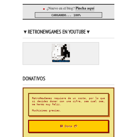
¿Nuevo en el blog?
Pincha aquí
●
CARGANDO...
100%
▼RETRONEWGAMES EN YOUTUBE▼
DONATIVOS
RetroNewGames requiere de un coste, por lo que
si decides donar con una cifra, sea cual sea,
me harás muy feliz.
Muchísimas gracias.
💾 Dona 💳