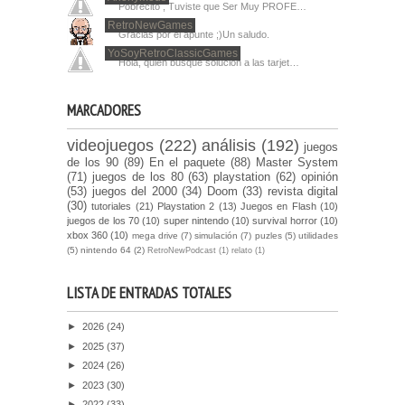
Pobrecito , Tuviste que Ser Muy PROFE…
RetroNewGames
Gracias por el apunte ;)Un saludo.
YoSoyRetroClassicGames
Hola, quien busque solucion a las tarjet…
MARCADORES
videojuegos
(222)
análisis
(192)
juegos
de los 90
(89)
En el paquete
(88)
Master System
(71)
juegos de los 80
(63)
playstation
(62)
opinión
(53)
juegos del 2000
(34)
Doom
(33)
revista digital
(30)
tutoriales
(21)
Playstation 2
(13)
Juegos en Flash
(10)
juegos de los 70
(10)
super nintendo
(10)
survival horror
(10)
xbox 360
(10)
mega drive
(7)
simulación
(7)
puzles
(5)
utilidades
(5)
nintendo 64
(2)
RetroNewPodcast
(1)
relato
(1)
LISTA DE ENTRADAS TOTALES
►
2026
(24)
►
2025
(37)
►
2024
(26)
►
2023
(30)
►
2022
(33)