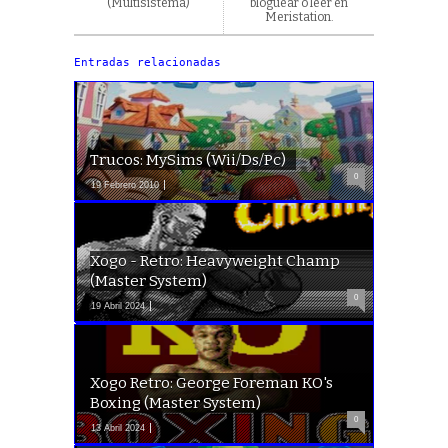
(Multisistema)
bloguear o leer en
Meristation.
Entradas relacionadas
Trucos: MySims (Wii/Ds/Pc)
0
19 Febrero 2010
Xogo - Retro: Heavyweight Champ
(Master System)
0
19 Abril 2024
Xogo Retro: George Foreman KO's
Boxing (Master System)
0
13 Abril 2024