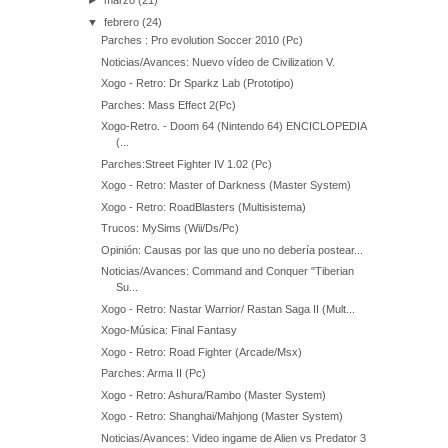
►
marzo
(21)
▼
febrero
(24)
Parches : Pro evolution Soccer 2010 (Pc)
Noticias/Avances: Nuevo vídeo de Civilization V.
Xogo - Retro: Dr Sparkz Lab (Prototipo)
Parches: Mass Effect 2(Pc)
Xogo-Retro. - Doom 64 (Nintendo 64) ENCICLOPEDIA
(...
Parches:Street Fighter IV 1.02 (Pc)
Xogo - Retro: Master of Darkness (Master System)
Xogo - Retro: RoadBlasters (Multisistema)
Trucos: MySims (Wii/Ds/Pc)
Opinión: Causas por las que uno no debería postear...
Noticias/Avances: Command and Conquer "Tiberian
Su...
Xogo - Retro: Nastar Warrior/ Rastan Saga II (Mult...
Xogo-Música: Final Fantasy
Xogo - Retro: Road Fighter (Arcade/Msx)
Parches: Arma II (Pc)
Xogo - Retro: Ashura/Rambo (Master System)
Xogo - Retro: Shanghai/Mahjong (Master System)
Noticias/Avances: Video ingame de Alien vs Predator 3