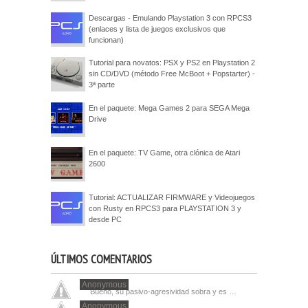
Descargas - Emulando Playstation 3 con RPCS3
(enlaces y lista de juegos exclusivos que
funcionan)
Tutorial para novatos: PSX y PS2 en Playstation 2
sin CD/DVD (método Free McBoot + Popstarter) -
3ª parte
En el paquete: Mega Games 2 para SEGA Mega
Drive
En el paquete: TV Game, otra clónica de Atari
2600
Tutorial: ACTUALIZAR FIRMWARE y Videojuegos
con Rusty en RPCS3 para PLAYSTATION 3 y
desde PC
ÚLTIMOS COMENTARIOS
Anonymous
Bueno, su pasivo-agresividad sobra y es …
Anonymous