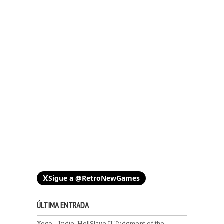
X
Sigue a @RetroNewGames
ÚLTIMA ENTRADA
Xogo - Indie: HellSlave II 'Judgment of the