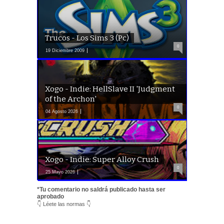
Trucos - Los Sims 3 (Pc)
0
19 Diciembre 2009
Xogo - Indie: HellSlave II 'Judgment
of the Archon'
0
04 Agosto 2026
Xogo - Indie: Super Alloy Crush
0
25 Mayo 2026
*Tu comentario no saldrá publicado hasta ser
aprobado
👇 Léete las normas 👇