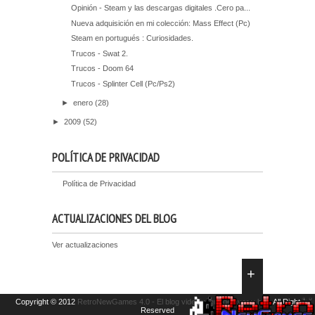
Opinión - Steam y las descargas digitales .Cero pa...
Nueva adquisición en mi colección: Mass Effect (Pc)
Steam en portugués : Curiosidades.
Trucos - Swat 2.
Trucos - Doom 64
Trucos - Splinter Cell (Pc/Ps2)
►
enero
(28)
►
2009
(52)
POLÍTICA DE PRIVACIDAD
Política de Privacidad
ACTUALIZACIONES DEL BLOG
Ver actualizaciones
Copyright © 2012
RetroNewGames 4.0 - El blog videojueguil de ayer y hoy.
All Right
Reserved