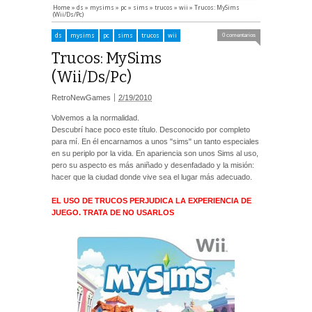
Home
»
ds
»
mysims
»
pc
»
sims
»
trucos
»
wii
»
Trucos: MySims
(Wii/Ds/Pc)
ds
mysims
pc
sims
trucos
wii
0 comentarios
Trucos: MySims
(Wii/Ds/Pc)
RetroNewGames
2/19/2010
Volvemos a la normalidad.
Descubrí hace poco este título. Desconocido por completo
para mí. En él encarnamos a unos "sims" un tanto especiales
en su periplo por la vida. En apariencia son unos Sims al uso,
pero su aspecto es más aniñado y desenfadado y la misión:
hacer que la ciudad donde vive sea el lugar más adecuado.
EL USO DE TRUCOS PERJUDICA LA EXPERIENCIA DE
JUEGO. TRATA DE NO USARLOS