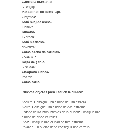
Camiseta diamante.
N10ng5g:
Pantalones de camuflaje.
Ghtymba:
Sofá reloj de arena.
I3hkdvs:
Kimono.
T7srhca:
Sofá moderno.
Ahvmrva:
Cama coche de carreras.
Gvsb3k1:
Ropa de genio.
R705aan:
Chaqueta blanca.
Itha7da:
Cama carro.
Nuevos objetos para usar en la ciudad:
Soplete: Consigue una ciudad de una estrella.
Sierra: Consigue una ciudad de dos estrellas.
Listado de los monumentos de la ciudad: Consigue una
ciudad de cinco estrellas.
Pico: Consigue una ciudad de tres estrellas.
Palanca: Tu pueblo debe conseguir una estrella.