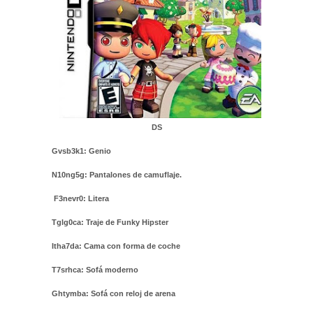
DS
Gvsb3k1: Genio
N10ng5g: Pantalones de camuflaje.
F3nevr0: Litera
Tglg0ca: Traje de Funky Hipster
Itha7da: Cama con forma de coche
T7srhca: Sofá moderno
Ghtymba: Sofá con reloj de arena