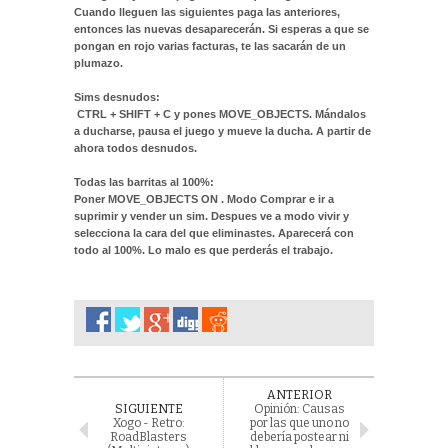
Cuando lleguen las siguientes paga las anteriores,
entonces las nuevas desaparecerán. Si esperas a que se
pongan en rojo varias facturas, te las sacarán de un
plumazo.
Sims desnudos:
CTRL + SHIFT + C y pones MOVE_OBJECTS. Mándalos
a ducharse, pausa el juego y mueve la ducha. A partir de
ahora todos desnudos.
Todas las barritas al 100%:
Poner MOVE_OBJECTS ON . Modo Comprar e ir a
suprimir y vender un sim. Despues ve a modo vivir y
selecciona la cara del que eliminastes. Aparecerá con
todo al 100%. Lo malo es que perderás el trabajo.
ANTERIOR
SIGUIENTE
Opinión: Causas
Xogo - Retro:
por las que uno no
RoadBlasters
debería postear ni