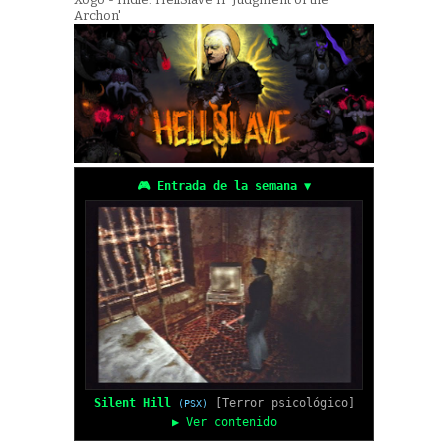
Archon'
🎮 Entrada de la semana ▼
Silent Hill
[Terror psicológico]
(PSX)
▶ Ver contenido