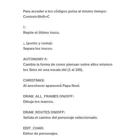
Para acceder a los códigos pulsa al mismo tiempo:
Control+Shift+C
!:
Repite el último truco.
;, (punto y coma):
Separa los trucos.
AUTONOMY #:
Cambia la forma de como piensan sobre ellos mismos
los Sims en una escala del (1 al 100).
CHRISTMAS:
Al anochecer aparecerá Papa Noel.
DRAW_ALL_FRAMES ON/OFF:
Dibuja los marcos.
DRAW_ROUTES ON/OFF:
Señala el camino del personaje seleccionado.
EDIT_CHAR:
Editor de personajes.