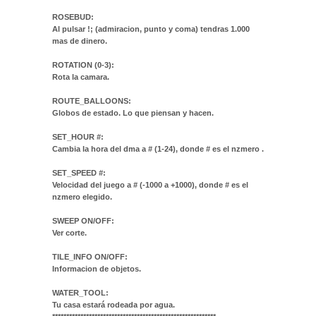
ROSEBUD:
Al pulsar !; (admiracion, punto y coma) tendras 1.000
mas de dinero.
ROTATION (0-3):
Rota la camara.
ROUTE_BALLOONS:
Globos de estado. Lo que piensan y hacen.
SET_HOUR #:
Cambia la hora del dma a # (1-24), donde # es el nzmero .
SET_SPEED #:
Velocidad del juego a # (-1000 a +1000), donde # es el
nzmero elegido.
SWEEP ON/OFF:
Ver corte.
TILE_INFO ON/OFF:
Informacion de objetos.
WATER_TOOL:
Tu casa estará rodeada por agua.